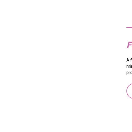
F
A 
mi
pr