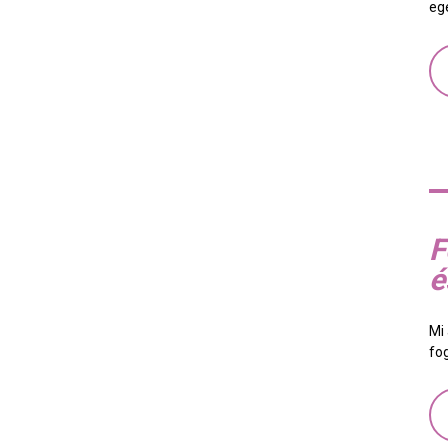
eg
F
é
Mi 
fo