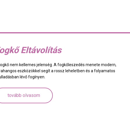
ogkő Eltávolítás
fogkő nem kellemes jelenség. A fogkőleszedés menete modern,
trahangos eszközökkel segít a rossz leheletben és a folyamatos
ulladásban lévő fogínyen.
tovább olvasom