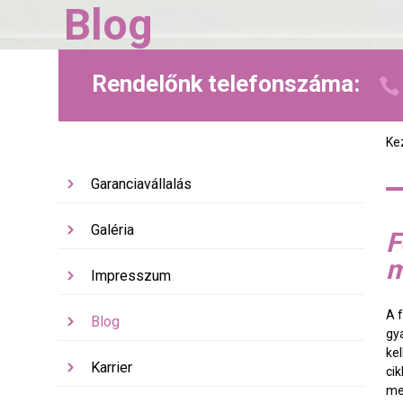
Blog
Rendelőnk telefonszáma:
Ke
Garanciavállalás
Galéria
F
m
Impresszum
A 
Blog
gy
ke
Karrier
ci
me