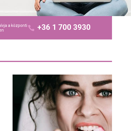
+36 1 700 3930
ívja a központi
en