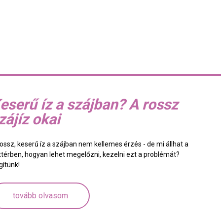
eserű íz a szájban? A rossz
zájíz okai
rossz, keserű íz a szájban nem kellemes érzés - de mi állhat a
ttérben, hogyan lehet megelőzni, kezelni ezt a problémát?
gítünk!
tovább olvasom