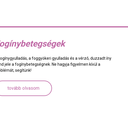
ogínybetegségek
fogínygyulladás, a foggyökeri gyulladás és a vérző, duzzadt íny
nd jele a fogínybetegségnek. Ne hagyja figyelmen kívül a
oblémát, segítünk!
tovább olvasom