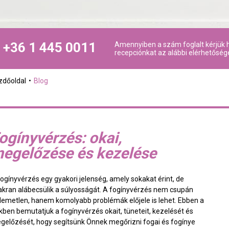
+36 1 445 0011
Amennyiben a szám foglalt kérjük h
recepciónkat az alábbi elérhetőség
zdőoldal
Blog
ogínyvérzés: okai,
egelőzése és kezelése
fogínyvérzés egy gyakori jelenség, amely sokakat érint, de
akran alábecsülik a súlyosságát. A fogínyvérzés nem csupán
llemetlen, hanem komolyabb problémák előjele is lehet. Ebben a
kkben bemutatjuk a fogínyvérzés okait, tüneteit, kezelését és
gelőzését, hogy segítsünk Önnek megőrizni fogai és fogínye