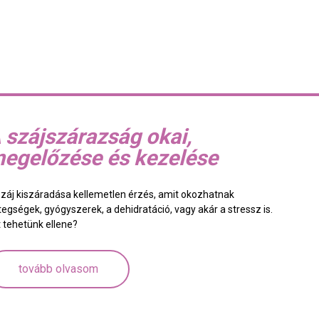
 szájszárazság okai,
egelőzése és kezelése
száj kiszáradása kellemetlen érzés, amit okozhatnak
tegségek, gyógyszerek, a dehidratáció, vagy akár a stressz is.
t tehetünk ellene?
tovább olvasom