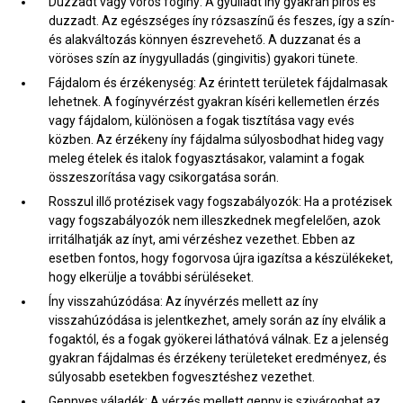
Duzzadt vagy vörös fogíny: A gyulladt íny gyakran piros és
duzzadt. Az egészséges íny rózsaszínű és feszes, így a szín-
és alakváltozás könnyen észrevehető. A duzzanat és a
vöröses szín az ínygyulladás (gingivitis) gyakori tünete.
Fájdalom és érzékenység: Az érintett területek fájdalmasak
lehetnek. A fogínyvérzést gyakran kíséri kellemetlen érzés
vagy fájdalom, különösen a fogak tisztítása vagy evés
közben. Az érzékeny íny fájdalma súlyosbodhat hideg vagy
meleg ételek és italok fogyasztásakor, valamint a fogak
összeszorítása vagy csikorgatása során.
Rosszul illő protézisek vagy fogszabályozók: Ha a protézisek
vagy fogszabályozók nem illeszkednek megfelelően, azok
irritálhatják az ínyt, ami vérzéshez vezethet. Ebben az
esetben fontos, hogy fogorvosa újra igazítsa a készülékeket,
hogy elkerülje a további sérüléseket.
Íny visszahúzódása: Az ínyvérzés mellett az íny
visszahúzódása is jelentkezhet, amely során az íny elválik a
fogaktól, és a fogak gyökerei láthatóvá válnak. Ez a jelenség
gyakran fájdalmas és érzékeny területeket eredményez, és
súlyosabb esetekben fogvesztéshez vezethet.
Gennyes váladék: A vérzés mellett genny is szivároghat az