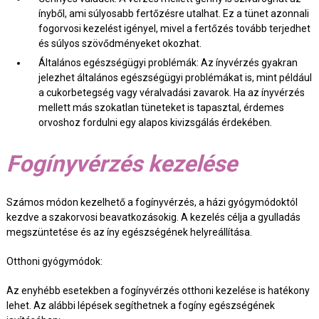
ínyből, ami súlyosabb fertőzésre utalhat. Ez a tünet azonnali
fogorvosi kezelést igényel, mivel a fertőzés tovább terjedhet
és súlyos szövődményeket okozhat.
Általános egészségügyi problémák: Az ínyvérzés gyakran
jelezhet általános egészségügyi problémákat is, mint például
a cukorbetegség vagy véralvadási zavarok. Ha az ínyvérzés
mellett más szokatlan tüneteket is tapasztal, érdemes
orvoshoz fordulni egy alapos kivizsgálás érdekében.
Fogínyvérzés kezelése
Számos módon kezelhető a fogínyvérzés, a házi gyógymódoktól
kezdve a szakorvosi beavatkozásokig. A kezelés célja a gyulladás
megszüntetése és az íny egészségének helyreállítása.
Otthoni gyógymódok:
Az enyhébb esetekben a fogínyvérzés otthoni kezelése is hatékony
lehet. Az alábbi lépések segíthetnek a fogíny egészségének