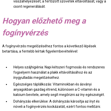
visszahelyezését, a fertőzött szövetek eltávolítását, vagy a
csont regenerálását.
Hogyan előzhető meg a
fogínyvérzés
A fogínyvérzés megelőzéséhez fontos a következő lépések
betartása, a fentebb leírtak figyelembevételével:
Helyes szájhigiénia: Napi kétszeri fogmosás és rendszeres
fogselyem használat a plakk eltávolításához és az
ínygyulladás megelőzéséhez.
Egészséges táplálkozás: Vitaminokban és ásványi
anyagokban gazdag étrend, különösen a C-vitamin és a
kalcium bevitele, amely segít megőrizni az íny egészségét.
Dohányzás elkerülése: A dohányzás károsítja az ínyt és
növeli a fogínyvérzés kockázatát, ezért fontos mellőzni.