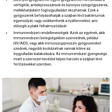
vérhígítók, antidepresszánsok és bizonyos szívgyógyszerek,
mellékhatásként fogínygyulladást okozhatnak. Ezek a
gyógyszerek befolyásolhatják a szájban lévő baktériumok
egyensúlyát, vagy csökkenthetik a nyáltermelést, ami
elősegíti a plakk felhalmozódását.
Immunrendszeri rendellenességek: Azok az egyének, akik
immunrendszeri betegségekben szenvednek, például
HIV/AIDS, vagy akik immunszuppresszív gyógyszereket
szednek, nagyobb kockázatnak vannak kitéve az
ínygyulladás kialakulására. Az immunrendszer gyengesége
miatt a szervezet kevésbé képes harcolni a szájban lévő
fertőzésekkel szemben.