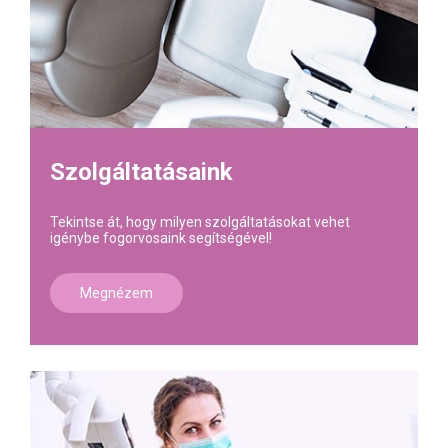
Szolgáltatásaink
Tekintse át, hogy milyen szolgáltatásokat vehet
igénybe fogorvosaink segítségével!
Megnézem