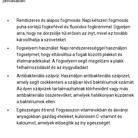
javításában:
Rendszeres és alapos fogmosás: Napi kétszeri fogmosás
puha sörtéjű fogkefével és fluoridos fogkrémmel. Ügyeljen
arra, hogy ne dörzsölje túl erősen az ínyt, mivel ez tovább
károsíthatja a szöveteket.
Fogselyem használat: Napi rendszerességgel használjon
fogselymet, hogy eltávolítsa a fogak közötti plakkot és
ételmaradékokat. A fogselyem segít megelőzni a plakk
felhalmozódását és az ínygyulladást.
Antibakteriális szájvíz: Használjon antibakteriális szájvizet,
amely segít csökkenteni a szájban lévő baktériumok számát.
Az ilyen szájvizek tartalmazhatnak klórhexidint vagy más
antibakteriális összetevőket, amelyek hatékonyan küzdenek
a baktériumok ellen.
Egészséges étrend: Fogyasszon vitaminokban és ásványi
anyagokban gazdag ételeket, különösen C-vitamint és
kalciumot, amelyek elősegítik az íny egészségét.