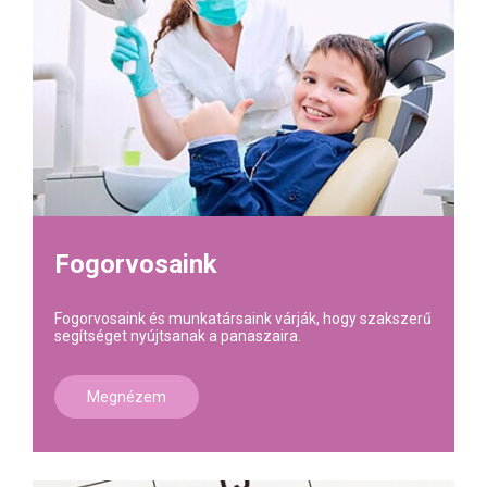
Fogorvosaink
Fogorvosaink és munkatársaink várják, hogy szakszerű
segítséget nyújtsanak a panaszaira.
Megnézem