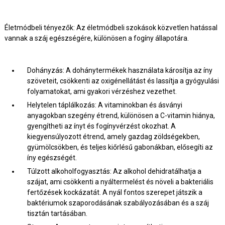
Életmódbeli tényezők: Az életmódbeli szokások közvetlen hatással
vannak a száj egészségére, különösen a fogíny állapotára.
Dohányzás: A dohánytermékek használata károsítja az íny
szöveteit, csökkenti az oxigénellátást és lassítja a gyógyulási
folyamatokat, ami gyakori vérzéshez vezethet.
Helytelen táplálkozás: A vitaminokban és ásványi
anyagokban szegény étrend, különösen a C-vitamin hiánya,
gyengítheti az ínyt és fogínyvérzést okozhat. A
kiegyensúlyozott étrend, amely gazdag zöldségekben,
gyümölcsökben, és teljes kiőrlésű gabonákban, elősegíti az
íny egészségét.
Túlzott alkoholfogyasztás: Az alkohol dehidratálhatja a
szájat, ami csökkenti a nyáltermelést és növeli a bakteriális
fertőzések kockázatát. A nyál fontos szerepet játszik a
baktériumok szaporodásának szabályozásában és a száj
tisztán tartásában.