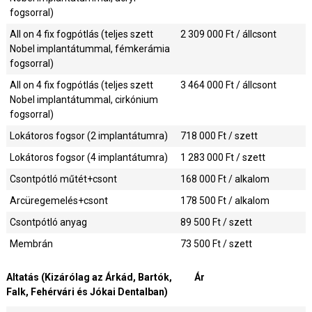
fogsorral)
All on 4 fix fogpótlás (teljes szett
2 309 000
Ft / állcsont
Nobel implantátummal, fémkerámia
fogsorral)
All on 4 fix fogpótlás (teljes szett
3 464 000
Ft / állcsont
Nobel implantátummal, cirkónium
fogsorral)
Lokátoros fogsor (2 implantátumra)
718 000
Ft / szett
Lokátoros fogsor (4 implantátumra)
1 283 000
Ft / szett
Csontpótló műtét+csont
168 000
Ft / alkalom
Arcüregemelés+csont
178 500
Ft / alkalom
Csontpótló anyag
89 500
Ft / szett
Membrán
73 500
Ft / szett
Altatás (Kizárólag az Árkád, Bartók,
Ár
Falk, Fehérvári és Jókai Dentalban)