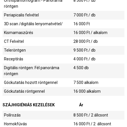
Orthopantomogram - Panoráma
8 500
Ft / db
röntgen
Periapicalis felvétel
7 000
Ft / db
3D scan /digitális lenyomatvétel/
16 000
Ft
Kismamaszűrés
16 000
Ft / alkalom
CT Felvétel
28 000
Ft / db
Teleröntgen
9 500
Ft / db
Receptírás
4 000
Ft / db
Digitális röntgen: Fél panoráma
4 500
db
röntgen
Góckutatás hozott röntgennel
7 500
alkalom
Góckutatás röntgennel
16 000
alkalom
SZÁJHIGIÉNIÁS KEZELÉSEK
Ár
Polírozás
8 500
Ft / 2 állcsont
Homokfúvás
16 000
Ft / 2 állcsont