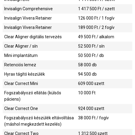
Invisalign Comprehensive
1 417 500
Ft / szett
Invisalign Vivera Retainer
126 000
Ft / 1 fogív
Invisalign Vivera Retainer
189 000
Ft / 2 fogív
Clear Aligner digitális tervezés
49 500
Ft / alkalom
Clear Aligner / sín
52 500
Ft / sín
Mini implantátum
50 500
Ft / db
Retenciós lemez
58 000
db
Hyrax tágító készülék
94 500
db
Clear Correct Mini
609 000
szett
Fogszabályozó ellátás (külsős
10 000
Ft
páciens)
Clear Correct One
924 000
szett
Fogszabályozó készülék eltávolítása
38 000
Ft / fogív
(máshol megkezdett kezelés)
Clear Correct Two
1 312 500
szett