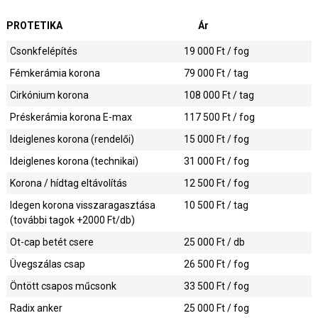
PROTETIKA
Ár
Csonkfelépítés
19 000
Ft / fog
Fémkerámia korona
79 000
Ft / tag
Cirkónium korona
108 000
Ft / tag
Préskerámia korona E-max
117 500
Ft / fog
Ideiglenes korona (rendelői)
15 000
Ft / fog
Ideiglenes korona (technikai)
31 000
Ft / fog
Korona / hídtag eltávolítás
12 500
Ft / fog
Idegen korona visszaragasztása
10 500
Ft / tag
(további tagok +2000 Ft/db)
Ot-cap betét csere
25 000
Ft / db
Üvegszálas csap
26 500
Ft / fog
Öntött csapos műcsonk
33 500
Ft / fog
Radix anker
25 000
Ft / fog