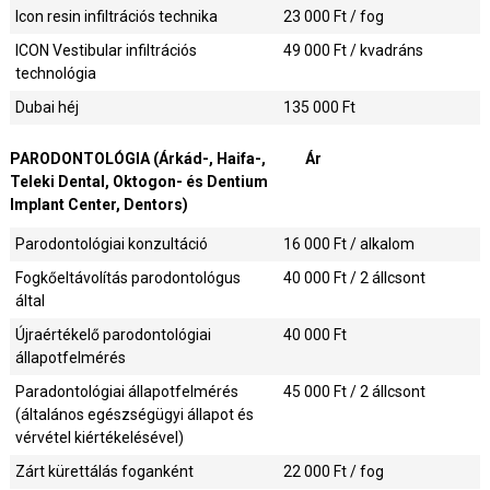
Icon resin infiltrációs technika
23 000
Ft / fog
ICON Vestibular infiltrációs
49 000
Ft / kvadráns
technológia
Dubai héj
135 000
Ft
PARODONTOLÓGIA (Árkád-, Haifa-,
Ár
Teleki Dental, Oktogon- és Dentium
Implant Center, Dentors)
Parodontológiai konzultáció
16 000
Ft / alkalom
Fogkőeltávolítás parodontológus
40 000
Ft / 2 állcsont
által
Újraértékelő parodontológiai
40 000
Ft
állapotfelmérés
Paradontológiai állapotfelmérés
45 000
Ft / 2 állcsont
(általános egészségügyi állapot és
vérvétel kiértékelésével)
Zárt kürettálás foganként
22 000
Ft / fog