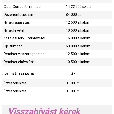
Clear Correct Unlimited
1 522 500
szett
Dezorientációs sín
84 000
db
Hyrax ragasztás
12 500
alkalom
Hyrax levétel
10 500
alkalom
Kezelési terv + mintavétel
16 000
alkalom
Lip Bumper
63 000
alkalom
Retainer visszaragasztás
12 500
alkalom
Retainer eltávolítás
10 500
alkalom
SZOLGÁLTATÁSOK
Ár
Érzéstelenítés
3 000
Ft
Érzéstelenítés
3 000
Ft
Visszahívást kérek