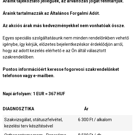
Áraink tájékoztató jellegűek, az árváltozás jogát fenntartjuk.
Áraink tartalmazzák az Általános Forgalmi Adót.
Az akciós árak más kedvezményekkel nem vonhatóak össze.
Egyes speciális szolgáltatásunk nem minden rendelőnkben vehető
igénybe, így kérjük, előzetes bejelentkezéskor érdeklődjön arról,
hogy az adott kezelés elérhető e az Ön áltál választott
szakrendelőben.
Pontos információért keresse fogorvosi szakrendelőnket
telefonon vagy e-mailben.
Napi árfolyam: 1 EUR = 367 HUF
DIAGNOSZTIKA
Ár
Szakvizsgálat, státuszfelvétel,
6 300
Ft / alkalom
kezelési terv készítésével