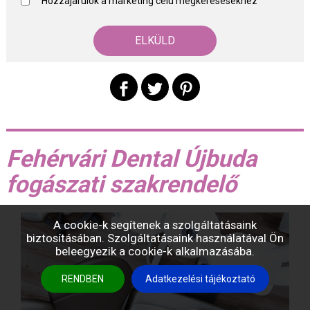
Hozzájárulok a marketing célú megkeresésekhez
Fehérvári Dental Újbuda
fogászati szakrendelő
A cookie-k segítenek a szolgáltatásaink
biztosításában. Szolgáltatásaink használatával Ön
beleegyezik a cookie-k alkalmazásába.
RENDBEN
Adatkezelési tájékoztató