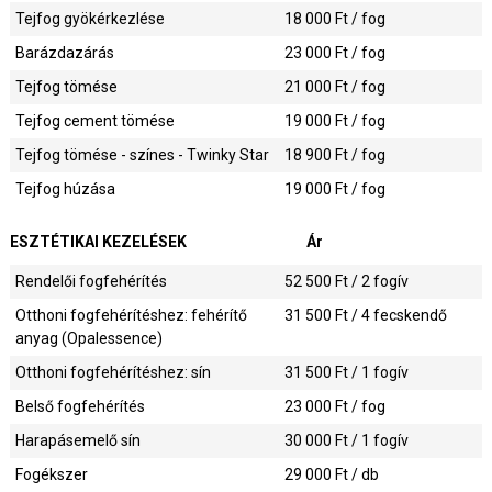
Tejfog gyökérkezlése
18 000
Ft / fog
Barázdazárás
23 000
Ft / fog
Tejfog tömése
21 000
Ft / fog
Tejfog cement tömése
19 000
Ft / fog
Tejfog tömése - színes - Twinky Star
18 900
Ft / fog
Tejfog húzása
19 000
Ft / fog
ESZTÉTIKAI KEZELÉSEK
Ár
Rendelői fogfehérítés
52 500
Ft / 2 fogív
Otthoni fogfehérítéshez: fehérítő
31 500
Ft / 4 fecskendő
anyag (Opalessence)
Otthoni fogfehérítéshez: sín
31 500
Ft / 1 fogív
Belső fogfehérítés
23 000
Ft / fog
Harapásemelő sín
30 000
Ft / 1 fogív
Fogékszer
29 000
Ft / db