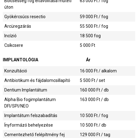
Bölcsesség fog eltávolítása műtéti
63 000
Ft / fog
úton
Gyökércsúcs resectio
59 000
Ft / fog
Arcüregzárás
55 500
Ft / fog
Incízió
18 500
fog
Csíkcsere
5 000
Ft
IMPLANTOLÓGIA
Ár
Konzultáció
16 000
Ft / alkalom
Antibiotikum és fájdalomcsillapító
5 500
Ft / set
Dentium Implantátum
160 000
Ft / db
Alpha Bio fogimplantátum
163 000
Ft / db
DFI/SPI/NEO
Implantátum felszabadítás
10 500
Ft / fog
Ínyformázó behelyezése
10 500
Ft / db
Cementezhető felépítmény fej
129 000
Ft / tag