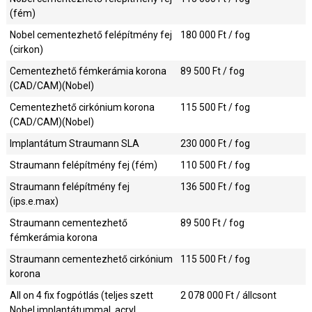
(fém)
Nobel cementezhető felépítmény fej
180 000
Ft / fog
(cirkon)
Cementezhető fémkerámia korona
89 500
Ft / fog
(CAD/CAM)(Nobel)
Cementezhető cirkónium korona
115 500
Ft / fog
(CAD/CAM)(Nobel)
Implantátum Straumann SLA
230 000
Ft / fog
Straumann felépítmény fej (fém)
110 500
Ft / fog
Straumann felépítmény fej
136 500
Ft / fog
(ips.e.max)
Straumann cementezhető
89 500
Ft / fog
fémkerámia korona
Straumann cementezhető cirkónium
115 500
Ft / fog
korona
All on 4 fix fogpótlás (teljes szett
2 078 000
Ft / állcsont
Nobel implantátummal, acryl