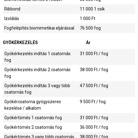
Ribbond
11 000
1 csík
Izolálás
1 000
Ft
Fogfelépítés biomimetikai eljárással
76 500
fog
GYÖKÉRKEZELÉS
Ár
Gyökérkezelés indítás 1 csatornás
31 000
Ft / fog
fog
Gyökérkezelés indítás 2 csatornás
38 000
Ft / fog
fog
Gyökérkezelés indítás 3 vagy több
47 500
Ft / fog
csatornás fog
Gyökércsatorna gyógyszeres
9 500
Ft / fog
kezelése / alkalom
Gyökértömés 1 csatornás fog
31 000
Ft / fog
Gyökértömés 2 csatornás fog
36 000
Ft / fog
Gyökértömés 3 vagy több csatornás
38 000
Ft / fog