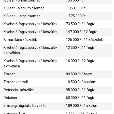
K Clear - Small csomag
735 000
Ft
K Clear - Medium csomag
1 050 000
Ft
K Clear - Large csomag
1 575 000
Ft
Kivehető fogszabályozó készülék
73 500
Ft / 1 fogív
Kivehető fogszabályozó készülék
147 000
Ft / 2 fogív
Bimaxilláris készülék
126 000
Ft / 1 készülék
Kivehető fogszabályozó készülék
12 500
Ft / 1 fogív
aktiválása
Kivehető fogszabályozó készülék
16 000
Ft / 2 fogív
aktiválása
Trainer
89 500
Ft / fogív
Trainer kontroll
10 500
Ft / alkalom
Retenciós készülék
95 000
Ft / 1 fogív
Retainer
63 000
Ft / 1 fogív
Invisalign digitális tervezés
189 000
Ft / alkalom
Invisalign Lite
1 144 500
Ft / szett