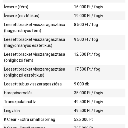
Ívcsere (fém)
16 000
Ft / fogív
Ívcsere (esztétikus)
19 000
Ft / fogív
Leesett bracket visszaragasztása
8 500
Ft / fog
(hagyományos fém)
Leesett bracket visszaragasztása
9 500
Ft / fog
(hagyományos esztétikus)
Leesett bracket visszaragasztása
12 500
Ft / fog
(önligírozó fém)
Leesett bracket visszaragasztása
17 500
Ft / fog
(önligírozó esztétikus)
Leesett tubus visszaragasztása
9 000
db
Harapásemelés
35 000
Ft / fogív
Transzpalatinál ív
49 500
Ft / fogív
Lingvál ív
49 500
Ft / fogív
K Clear - Extra small csomag
525 000
Ft