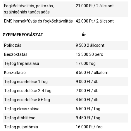
Fogkőeltávolítás, polírozás,
21 000
Ft / 2 állcsont
szájhigéniás tanácsadás
EMS homokfúvás és fogkőeltávolítás
42 000
Ft / 2 állcsont
GYERMEKFOGÁSZAT
Ár
Polírozás
9 500
2 állcsont
Beszoktatás
13 500
30 perc
Tejfog trepanálása
17 000
fog
Konzultáció
8 500
Ft / alkalom
Tejfog ecsetelése 1 fog
9 000
Ft / db
Tejfog ecsetelése 2-4 fog
7 000
Ft / db
Tejfog ecsetelése 5+ fog
4 500
Ft / db
Tejfog elcsiszolása
6 500
Ft / fog
Tejfog átöblítése
9 450
Ft / fog
Tejfog pulpotómia
16 000
Ft / fog