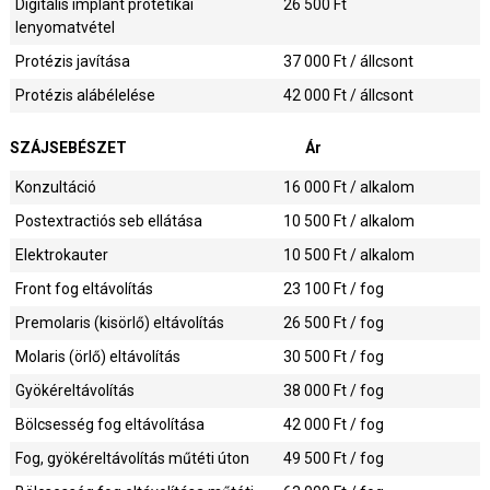
Digitális implant protetikai
26 500
Ft
lenyomatvétel
Protézis javítása
37 000
Ft / állcsont
Protézis alábélelése
42 000
Ft / állcsont
SZÁJSEBÉSZET
Ár
Konzultáció
16 000
Ft / alkalom
Postextractiós seb ellátása
10 500
Ft / alkalom
Elektrokauter
10 500
Ft / alkalom
Front fog eltávolítás
23 100
Ft / fog
Premolaris (kisörlő) eltávolítás
26 500
Ft / fog
Molaris (örlő) eltávolítás
30 500
Ft / fog
Gyökéreltávolítás
38 000
Ft / fog
Bölcsesség fog eltávolítása
42 000
Ft / fog
Fog, gyökéreltávolítás műtéti úton
49 500
Ft / fog