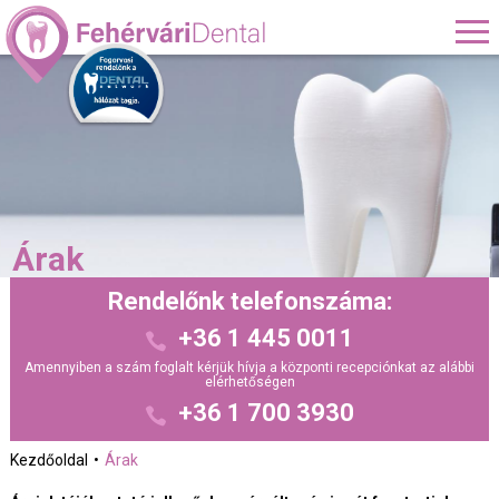
Árak
Rendelőnk telefonszáma:
+36 1 445 0011
Amennyiben a szám foglalt kérjük hívja a központi recepciónkat az alábbi
elérhetőségen
+36 1 700 3930
Kezdőoldal
Árak