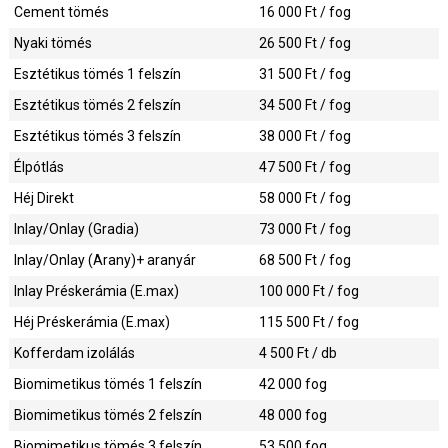
Cement tömés
16 000
Ft / fog
Nyaki tömés
26 500
Ft / fog
Esztétikus tömés 1 felszín
31 500
Ft / fog
Esztétikus tömés 2 felszín
34 500
Ft / fog
Esztétikus tömés 3 felszín
38 000
Ft / fog
Élpótlás
47 500
Ft / fog
Héj Direkt
58 000
Ft / fog
Inlay/Onlay (Gradia)
73 000
Ft / fog
Inlay/Onlay (Arany)+ aranyár
68 500
Ft / fog
Inlay Préskerámia (E.max)
100 000
Ft / fog
Héj Préskerámia (E.max)
115 500
Ft / fog
Kofferdam izolálás
4 500
Ft / db
Biomimetikus tömés 1 felszín
42 000
fog
Biomimetikus tömés 2 felszín
48 000
fog
Biomimetikus tömés 3 felszín
53 500
fog