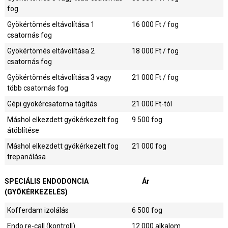
fog
Gyökértömés eltávolítása 1
16 000
Ft / fog
csatornás fog
Gyökértömés eltávolítása 2
18 000
Ft / fog
csatornás fog
Gyökértömés eltávolítása 3 vagy
21 000
Ft / fog
több csatornás fog
Gépi gyökércsatorna tágítás
21 000
Ft-tól
Máshol elkezdett gyökérkezelt fog
9 500
fog
átöblítése
Máshol elkezdett gyökérkezelt fog
21 000
fog
trepanálása
SPECIÁLIS ENDODONCIA
Ár
(GYÖKÉRKEZELÉS)
Kofferdam izolálás
6 500
fog
Endo re-call (kontroll)
12 000
alkalom