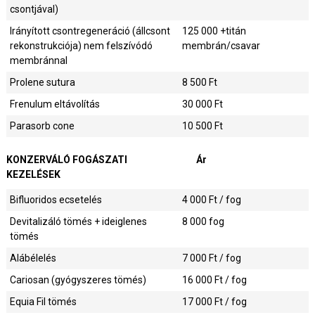
csontjával)
Irányított csontregeneráció (állcsont
125 000
+titán
rekonstrukciója) nem felszívódó
membrán/csavar
membránnal
Prolene sutura
8 500
Ft
Frenulum eltávolítás
30 000
Ft
Parasorb cone
10 500
Ft
KONZERVÁLÓ FOGÁSZATI
Ár
KEZELÉSEK
Bifluoridos ecsetelés
4 000
Ft / fog
Devitalizáló tömés + ideiglenes
8 000
fog
tömés
Alábélelés
7 000
Ft / fog
Cariosan (gyógyszeres tömés)
16 000
Ft / fog
Equia Fil tömés
17 000
Ft / fog