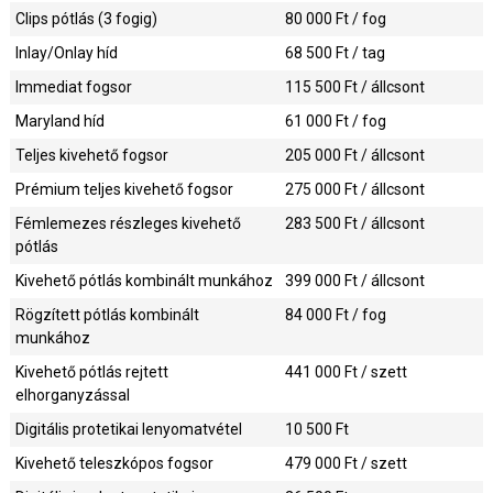
Clips pótlás (3 fogig)
80 000
Ft / fog
Inlay/Onlay híd
68 500
Ft / tag
Immediat fogsor
115 500
Ft / állcsont
Maryland híd
61 000
Ft / fog
Teljes kivehető fogsor
205 000
Ft / állcsont
Prémium teljes kivehető fogsor
275 000
Ft / állcsont
Fémlemezes részleges kivehető
283 500
Ft / állcsont
pótlás
Kivehető pótlás kombinált munkához
399 000
Ft / állcsont
Rögzített pótlás kombinált
84 000
Ft / fog
munkához
Kivehető pótlás rejtett
441 000
Ft / szett
elhorganyzással
Digitális protetikai lenyomatvétel
10 500
Ft
Kivehető teleszkópos fogsor
479 000
Ft / szett