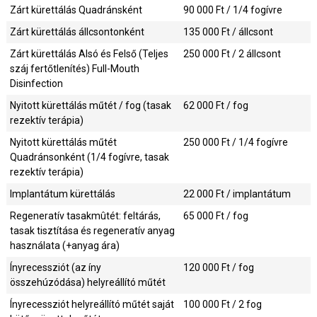
Zárt kürettálás Quadránsként
90 000
Ft / 1/4 fogívre
Zárt kürettálás állcsontonként
135 000
Ft / állcsont
Zárt kürettálás Alsó és Felső (Teljes
250 000
Ft / 2 állcsont
száj fertőtlenítés) Full-Mouth
Disinfection
Nyitott kürettálás műtét / fog (tasak
62 000
Ft / fog
rezektív terápia)
Nyitott kürettálás műtét
250 000
Ft / 1/4 fogívre
Quadránsonként (1/4 fogívre, tasak
rezektív terápia)
Implantátum kürettálás
22 000
Ft / implantátum
Regeneratív tasakmûtét: feltárás,
65 000
Ft / fog
tasak tisztítása és regeneratív anyag
használata (+anyag ára)
Ínyrecessziót (az íny
120 000
Ft / fog
összehúzódása) helyreállító műtét
Ínyrecessziót helyreállító műtét saját
100 000
Ft / 2 fog