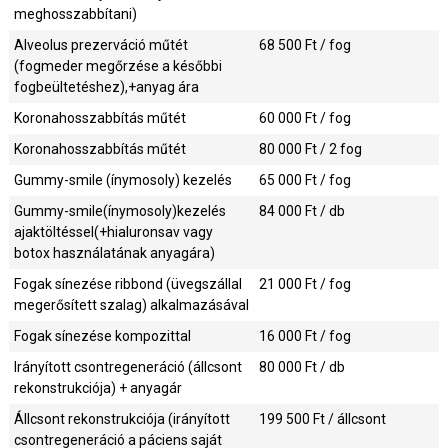
meghosszabbítani)
Alveolus prezerváció műtét
68 500
Ft / fog
(fogmeder megőrzése a későbbi
fogbeültetéshez),+anyag ára
Koronahosszabbítás műtét
60 000
Ft / fog
Koronahosszabbítás műtét
80 000
Ft / 2 fog
Gummy-smile (ínymosoly) kezelés
65 000
Ft / fog
Gummy-smile(ínymosoly)kezelés
84 000
Ft / db
ajaktöltéssel(+hialuronsav vagy
botox használatának anyagára)
Fogak sínezése ribbond (üvegszállal
21 000
Ft / fog
megerősített szalag) alkalmazásával
Fogak sínezése kompozittal
16 000
Ft / fog
Irányított csontregeneráció (állcsont
80 000
Ft / db
rekonstrukciója) + anyagár
Állcsont rekonstrukciója (irányított
199 500
Ft / állcsont
csontregeneráció a páciens saját