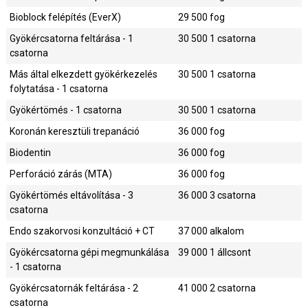
Bioblock felépítés (EverX)
29 500
fog
Gyökércsatorna feltárása - 1
30 500
1 csatorna
csatorna
Más által elkezdett gyökérkezelés
30 500
1 csatorna
folytatása - 1 csatorna
Gyökértömés - 1 csatorna
30 500
1 csatorna
Koronán keresztüli trepanáció
36 000
fog
Biodentin
36 000
fog
Perforáció zárás (MTA)
36 000
fog
Gyökértömés eltávolítása - 3
36 000
3 csatorna
csatorna
Endo szakorvosi konzultáció + CT
37 000
alkalom
Gyökércsatorna gépi megmunkálása
39 000
1 állcsont
- 1 csatorna
Gyökércsatornák feltárása - 2
41 000
2 csatorna
csatorna