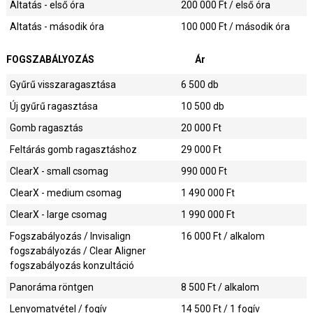
Altatás - első óra
200 000
Ft / első óra
Altatás - második óra
100 000
Ft / második óra
FOGSZABÁLYOZÁS
Ár
Gyűrű visszaragasztása
6 500
db
Új gyűrű ragasztása
10 500
db
Gomb ragasztás
20 000
Ft
Feltárás gomb ragasztáshoz
29 000
Ft
ClearX - small csomag
990 000
Ft
ClearX - medium csomag
1 490 000
Ft
ClearX - large csomag
1 990 000
Ft
Fogszabályozás / Invisalign
16 000
Ft / alkalom
fogszabályozás / Clear Aligner
fogszabályozás konzultáció
Panoráma röntgen
8 500
Ft / alkalom
Lenyomatvétel / fogív
14 500
Ft / 1 fogív