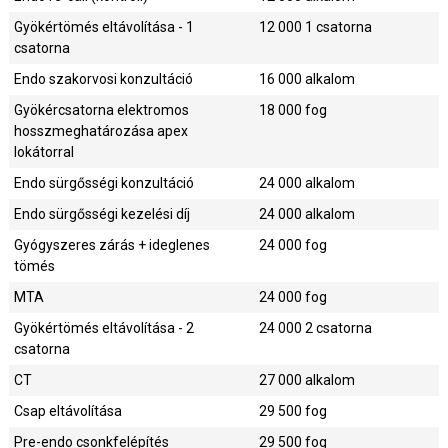
Gyökértömés eltávolítása - 1
12 000
1 csatorna
csatorna
Endo szakorvosi konzultáció
16 000
alkalom
Gyökércsatorna elektromos
18 000
fog
hosszmeghatározása apex
lokátorral
Endo sürgősségi konzultáció
24 000
alkalom
Endo sürgősségi kezelési díj
24 000
alkalom
Gyógyszeres zárás + ideglenes
24 000
fog
tömés
MTA
24 000
fog
Gyökértömés eltávolítása - 2
24 000
2 csatorna
csatorna
CT
27 000
alkalom
Csap eltávolítása
29 500
fog
Pre-endo csonkfelépítés
29 500
fog