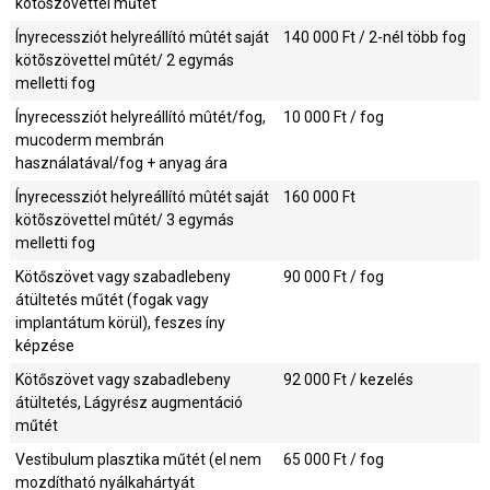
kötőszövettel műtét
Ínyrecessziót helyreállító mûtét saját
140 000
Ft / 2-nél több fog
kötõszövettel mûtét/ 2 egymás
melletti fog
Ínyrecessziót helyreállító mûtét/fog,
10 000
Ft / fog
mucoderm membrán
használatával/fog + anyag ára
Ínyrecessziót helyreállító mûtét saját
160 000
Ft
kötõszövettel mûtét/ 3 egymás
melletti fog
Kötőszövet vagy szabadlebeny
90 000
Ft / fog
átültetés műtét (fogak vagy
implantátum körül), feszes íny
képzése
Kötőszövet vagy szabadlebeny
92 000
Ft / kezelés
átültetés, Lágyrész augmentáció
műtét
Vestibulum plasztika műtét (el nem
65 000
Ft / fog
mozdítható nyálkahártyát