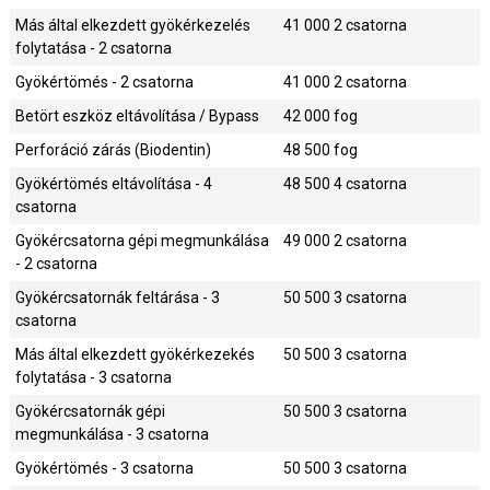
Más által elkezdett gyökérkezelés
41 000
2 csatorna
folytatása - 2 csatorna
Gyökértömés - 2 csatorna
41 000
2 csatorna
Betört eszköz eltávolítása / Bypass
42 000
fog
Perforáció zárás (Biodentin)
48 500
fog
Gyökértömés eltávolítása - 4
48 500
4 csatorna
csatorna
Gyökércsatorna gépi megmunkálása
49 000
2 csatorna
- 2 csatorna
Gyökércsatornák feltárása - 3
50 500
3 csatorna
csatorna
Más által elkezdett gyökérkezekés
50 500
3 csatorna
folytatása - 3 csatorna
Gyökércsatornák gépi
50 500
3 csatorna
megmunkálása - 3 csatorna
Gyökértömés - 3 csatorna
50 500
3 csatorna