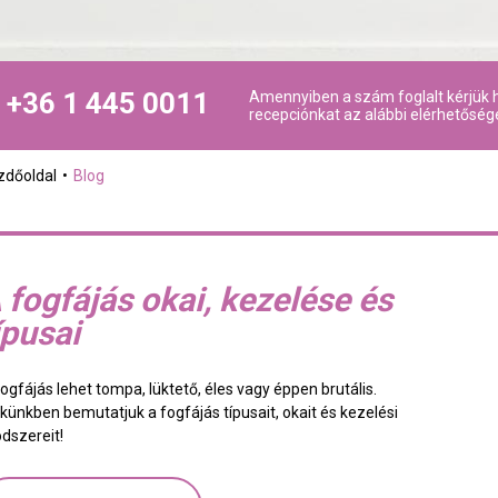
+36 1 445 0011
Amennyiben a szám foglalt kérjük h
recepciónkat az alábbi elérhetőség
zdőoldal
Blog
 fogfájás okai, kezelése és
ípusai
ogfájás lehet tompa, lüktető, éles vagy éppen brutális.
kkünkben bemutatjuk a fogfájás típusait, okait és kezelési
dszereit!