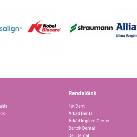
Rendelőink
alás
1st Dent
sok
Árkád Dental
Árkád Implant Center
Bartók Dental
Déli Dental