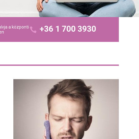
+36 1 700 3930
ívja a központi
en