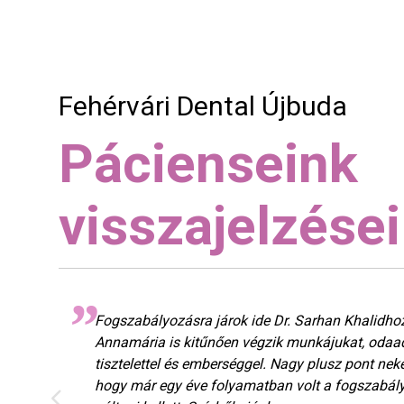
Fehérvári Dental Újbuda
Pácienseink
visszajelzései
Fogszabályozásra járok ide Dr. Sarhan Khalidhoz
Annamária is kitűnően végzik munkájukat, odaad
tisztelettel és emberséggel. Nagy plusz pont ne
hogy már egy éve folyamatban volt a fogszabály