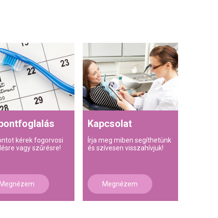
pontfoglalás
Kapcsolat
ontot kérek fogorvosi
Írja meg miben segíthetünk
lésre vagy szűrésre!
és szívesen visszahívjuk!
Megnézem
Megnézem