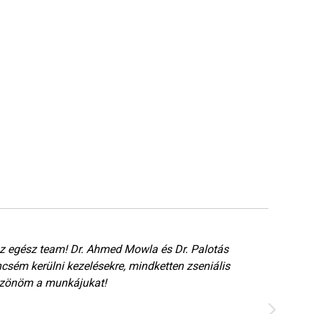
az egész team! Dr. Ahmed Mowla és Dr. Palotás
Akc
csém kerülni kezelésekre, mindketten zseniális
elé
szönöm a munkájukat!
vel
von