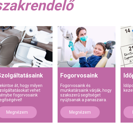
szakrendelő
Szolgáltatásaink
Fogorvosaink
Idő
ekintse át, hogy milyen
Fogorvosaink és
Időp
zolgáltatásokat vehet
munkatársaink várják, hogy
keze
génybe fogorvosaink
szakszerű segítséget
egítségével!
nyújtsanak a panaszaira.
Megnézem
Megnézem