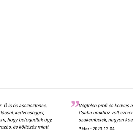
. Ő is és asszisztense,
Végtelen profi és kedves 
ással, kedvességgel,
Csaba urakhoz volt szeren
kem, hogy befogadtak úgy,
szakemberek, nagyon kö
ozás, és költözés miatt
Péter
•
2023-12-04