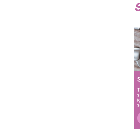
T
s
i
s