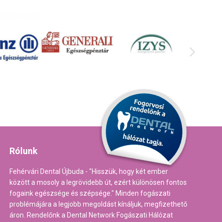
Rólunk
Fehérvári Dental Újbuda - "Hisszük, hogy két ember
között a mosoly a legrövidebb út, ezért különösen fontos
fogaink egészsége és szépsége." Minden fogászati
problémájára a legjobb megoldást kínáljuk, megfizethető
áron. Rendelőnk a Dental Network Fogászati Hálózat