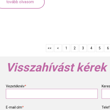
tovább olvasom
<<
<
1
2
3
4
5
6
Visszahívást kérek
Vezetéknév
*
Kere
E-mail cím
*
Tele