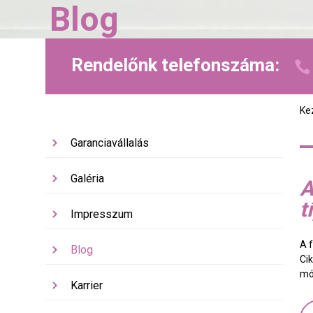
Blog
Rendelőnk telefonszáma:
Ke
Garanciavállalás
Galéria
A
t
Impresszum
A f
Blog
Ci
mó
Karrier