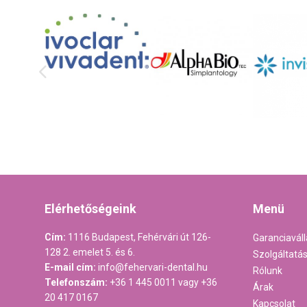
Elérhetőségeink
Menü
Cím:
1116 Budapest, Fehérvári út 126-
Garanciaváll
128 2. emelet 5. és 6.
Szolgáltatá
E-mail cím:
info@fehervari-dental.hu
Rólunk
Telefonszám:
+36 1 445 0011
vagy
+36
Árak
20 417 0167
Kapcsolat