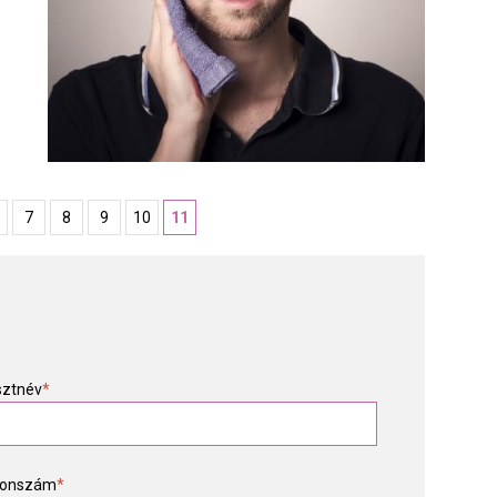
7
8
9
10
11
sztnév
*
fonszám
*