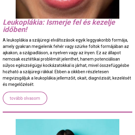
Leukoplákia: Ismerje fel és kezelje
időben!
A leukoplákia a szájüregi elváltozások egyik leggyakoribb formája,
amely gyakran megjelenik fehér vagy szürke foltok formájában az
ajkakon, a szájpadláson, a nyelven vagy az ínyen. Ez az állapot
nemcsak esztétikai problémát jelenthet, hanem potenciálisan
súlyos egészségügyi kockázatokkal is járhat, mivel összefüggésbe
hozható a szájüregi rákkal. Ebben a cikkben részletesen
megvizsgáljuk a leukoplákia jellemzőit, okait, diagnózisát, kezelését
és megelőzését.
tovább olvasom