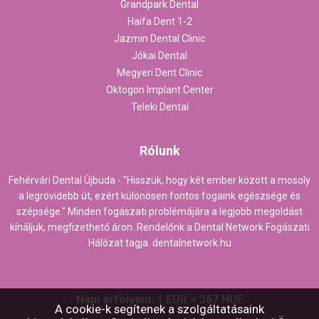
Grandpark Dental
Haifa Dent 1-2
Jazmin Dental Clinic
Jókai Dental
Megyeri Dent Clinic
Oktogon Implant Center
Teleki Dental
Rólunk
Fehérvári Dental Újbuda - "Hisszük, hogy két ember között a mosoly
a legrövidebb út, ezért különösen fontos fogaink egészsége és
szépsége." Minden fogászati problémájára a legjobb megoldást
kínáljuk, megfizethető áron. Rendelőnk a Dental Network Fogászati
Hálózat tagja.
dentalnetwork.hu
Napi árfolyam: 1 EUR = 367 HUF
A cookie-k segítenek a szolgáltatásaink