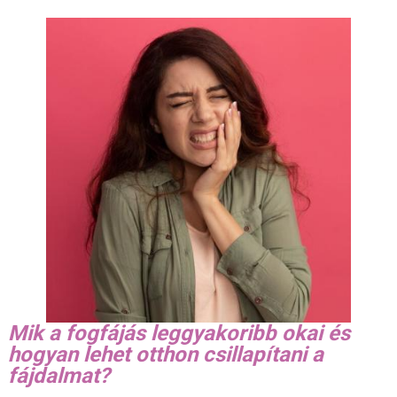
Mik a fogfájás leggyakoribb okai és
hogyan lehet otthon csillapítani a
fájdalmat?