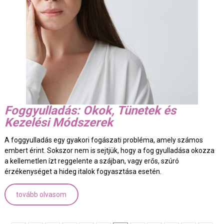
Foggyulladás: Okok, Tünetek és
Kezelési Módszerek
A foggyulladás egy gyakori fogászati probléma, amely számos
embert érint. Sokszor nem is sejtjük, hogy a fog gyulladása okozza
a kellemetlen ízt reggelente a szájban, vagy erős, szúró
érzékenységet a hideg italok fogyasztása esetén.
tovább olvasom