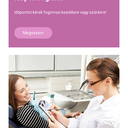
Időpontot kérek fogorvosi kezelésre vagy szűrésre!
Megnézem