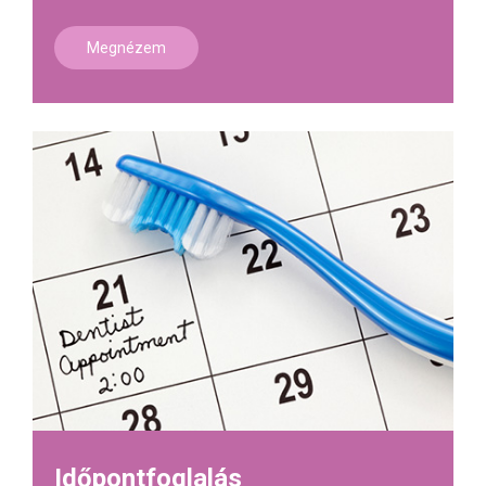
Megnézem
Időpontfoglalás