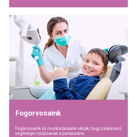
Fogorvosaink
Fogorvosaink és munkatársaink várják, hogy szakszerű
segítséget nyújtsanak a panaszaira.