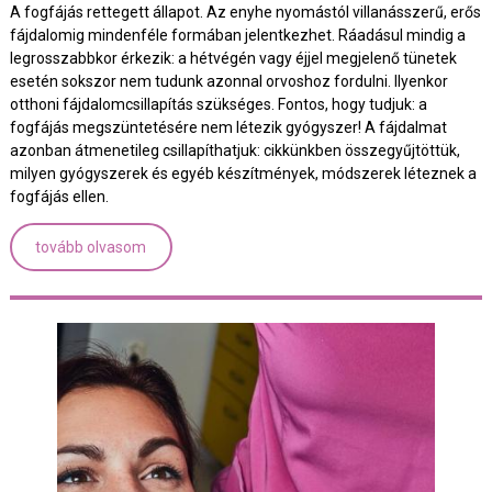
A fogfájás rettegett állapot. Az enyhe nyomástól villanásszerű, erős
fájdalomig mindenféle formában jelentkezhet. Ráadásul mindig a
legrosszabbkor érkezik: a hétvégén vagy éjjel megjelenő tünetek
esetén sokszor nem tudunk azonnal orvoshoz fordulni. Ilyenkor
otthoni fájdalomcsillapítás szükséges. Fontos, hogy tudjuk: a
fogfájás megszüntetésére nem létezik gyógyszer! A fájdalmat
azonban átmenetileg csillapíthatjuk: cikkünkben összegyűjtöttük,
milyen gyógyszerek és egyéb készítmények, módszerek léteznek a
fogfájás ellen.
tovább olvasom