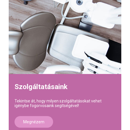
Szolgáltatásaink
Tekintse át, hogy milyen szolgáltatásokat vehet
igénybe fogorvosaink segítségével!
Megnézem