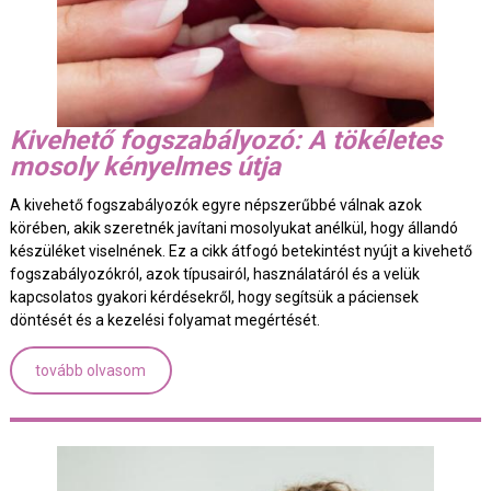
Kivehető fogszabályozó: A tökéletes
mosoly kényelmes útja
A kivehető fogszabályozók egyre népszerűbbé válnak azok
körében, akik szeretnék javítani mosolyukat anélkül, hogy állandó
készüléket viselnének. Ez a cikk átfogó betekintést nyújt a kivehető
fogszabályozókról, azok típusairól, használatáról és a velük
kapcsolatos gyakori kérdésekről, hogy segítsük a páciensek
döntését és a kezelési folyamat megértését.
tovább olvasom