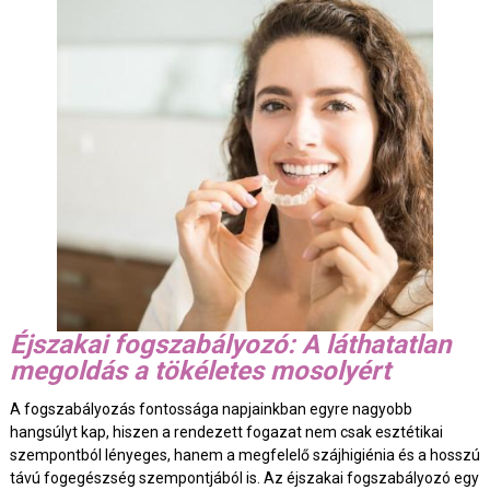
Éjszakai fogszabályozó: A láthatatlan
megoldás a tökéletes mosolyért
A fogszabályozás fontossága napjainkban egyre nagyobb
hangsúlyt kap, hiszen a rendezett fogazat nem csak esztétikai
szempontból lényeges, hanem a megfelelő szájhigiénia és a hosszú
távú fogegészség szempontjából is. Az éjszakai fogszabályozó egy