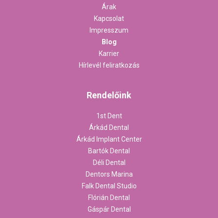
Árak
Kapcsolat
Impresszum
Blog
Karrier
Hírlevél feliratkozás
Rendelőink
1st Dent
Árkád Dental
Árkád Implant Center
Bartók Dental
Déli Dental
Dentors Marina
Falk Dental Studio
Flórián Dental
Gáspár Dental