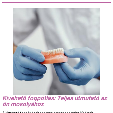
Kivehető fogpótlás: Teljes útmutató az
ön mosolyához
A kivehető fogpótlások számos ember számára kínálnak