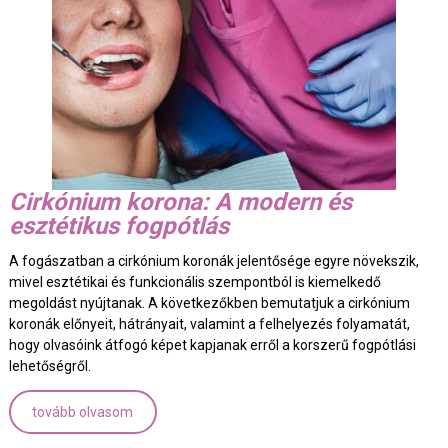
Cirkónium korona: A modern és
esztétikus fogpótlás
A fogászatban a cirkónium koronák jelentősége egyre növekszik,
mivel esztétikai és funkcionális szempontból is kiemelkedő
megoldást nyújtanak. A következőkben bemutatjuk a cirkónium
koronák előnyeit, hátrányait, valamint a felhelyezés folyamatát,
hogy olvasóink átfogó képet kapjanak erről a korszerű fogpótlási
lehetőségről.
tovább olvasom