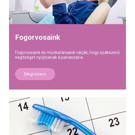
Fogorvosaink
Fogorvosaink és munkatársaink várják, hogy szakszerű
segítséget nyújtsanak a panaszaira.
Megnézem