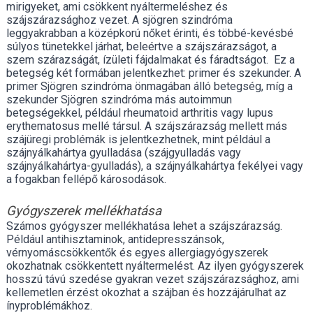
mirigyeket, ami csökkent nyáltermeléshez és
szájszárazsághoz vezet. A sjögren szindróma
leggyakrabban a középkorú nőket érinti, és többé-kevésbé
súlyos tünetekkel járhat, beleértve a szájszárazságot, a
szem szárazságát, ízületi fájdalmakat és fáradtságot. Ez a
betegség két formában jelentkezhet: primer és szekunder. A
primer Sjögren szindróma önmagában álló betegség, míg a
szekunder Sjögren szindróma más autoimmun
betegségekkel, például rheumatoid arthritis vagy lupus
erythematosus mellé társul.
A szájszárazság mellett más
szájüregi problémák is jelentkezhetnek, mint például a
szájnyálkahártya gyulladása (szájgyulladás vagy
szájnyálkahártya-gyulladás), a szájnyálkahártya fekélyei vagy
a fogakban fellépő károsodások.
Gyógyszerek mellékhatása
Számos gyógyszer mellékhatása lehet a szájszárazság.
Például antihisztaminok, antidepresszánsok,
vérnyomáscsökkentők és egyes allergiagyógyszerek
okozhatnak csökkentett nyáltermelést. Az ilyen gyógyszerek
hosszú távú szedése gyakran vezet szájszárazsághoz, ami
kellemetlen érzést okozhat a szájban és hozzájárulhat az
ínyproblémákhoz.