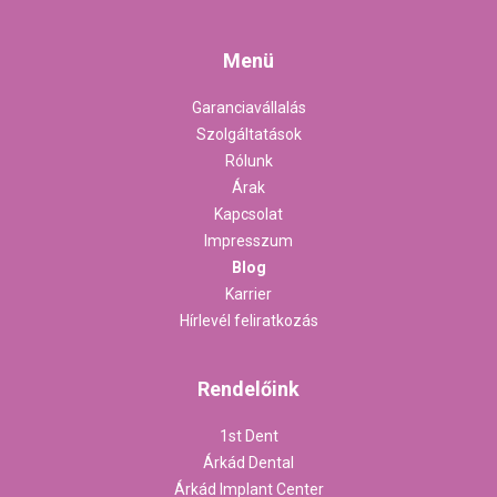
Menü
Garanciavállalás
Szolgáltatások
Rólunk
Árak
Kapcsolat
Impresszum
Blog
Karrier
Hírlevél feliratkozás
Rendelőink
1st Dent
Árkád Dental
Árkád Implant Center