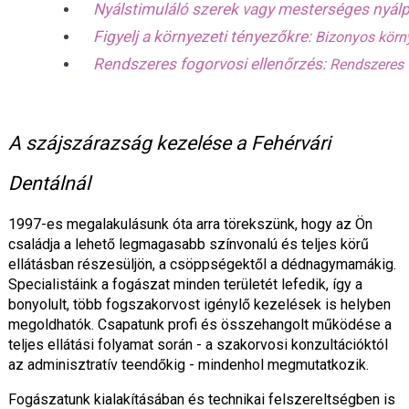
Nyálstimuláló szerek vagy mesterséges nyálp
Figyelj a környezeti tényezőkre: 
Bizonyos körny
Rendszeres fogorvosi ellenőrzés: 
Rendszeres f
A szájszárazság kezelése a Fehérvári
Dentálnál
1997-­es megalakulásunk óta arra törekszünk, hogy az Ön
családja a lehető legmagasabb színvonalú és teljes körű
ellátásban részesüljön, a csöppségektől a dédnagymamákig.
Specialistáink a fogászat minden területét lefedik, így a
bonyolult, több fogszakorvost igénylő kezelések is helyben
megoldhatók. Csapatunk profi és összehangolt működése a
teljes ellátási folyamat során - a szakorvosi konzultációktól
az adminisztratív teendőkig - mindenhol megmutatkozik.
Fogászatunk kialakításában és technikai felszereltségben is