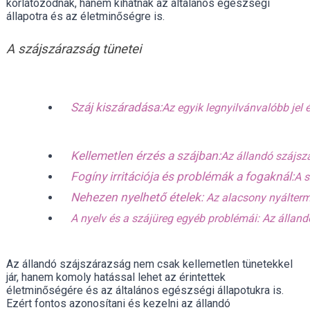
korlátozódnak, hanem kihatnak az általános egészségi
állapotra és az életminőségre is.
A szájszárazság tünetei
Száj kiszáradása:
Az egyik legnyilvánvalóbb jel
Kellemetlen érzés a szájban:
Az állandó szájszá
Fogíny irritációja és problémák a fogaknál:
A s
Nehezen nyelhető ételek:
 Az alacsony nyálterm
A nyelv és a szájüreg egyéb problémái: Az álland
Az állandó szájszárazság nem csak kellemetlen tünetekkel
jár, hanem komoly hatással lehet az érintettek
életminőségére és az általános egészségi állapotukra is.
Ezért fontos azonosítani és kezelni az állandó