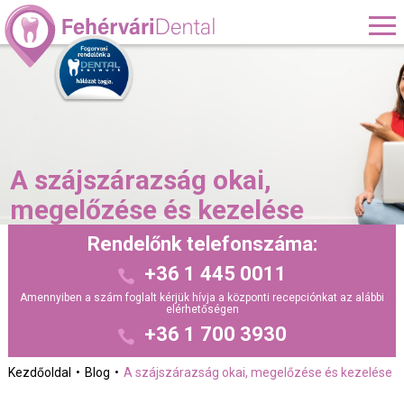
A szájszárazság okai,
megelőzése és kezelése
Rendelőnk telefonszáma:
+36 1 445 0011
Amennyiben a szám foglalt kérjük hívja a központi recepciónkat az alábbi
elérhetőségen
+36 1 700 3930
Kezdőoldal
Blog
A szájszárazság okai, megelőzése és kezelése