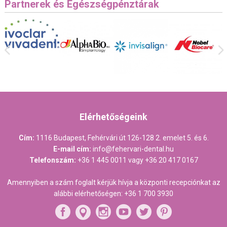
Partnerek és Egészségpénztárak
Elérhetőségeink
Cím:
1116 Budapest, Fehérvári út 126-128 2. emelet 5. és 6.
E-mail cím:
info@fehervari-dental.hu
Telefonszám:
+36 1 445 0011
vagy
+36 20 417 0167
Amennyiben a szám foglalt kérjük hívja a központi recepciónkat az
alábbi elérhetőségen:
+36 1 700 3930