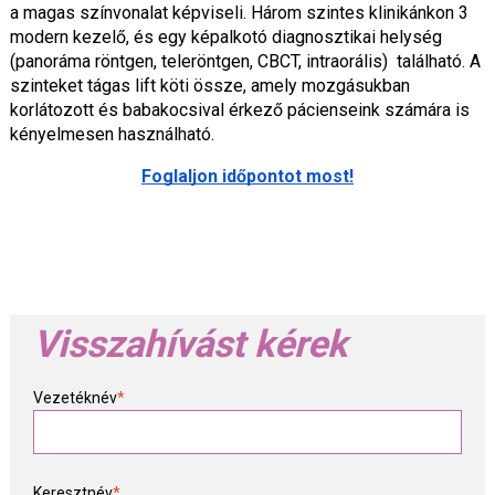
a magas színvonalat képviseli. Három szintes klinikánkon 3
modern kezelő, és egy képalkotó diagnosztikai helység
(panoráma röntgen, teleröntgen, CBCT, intraorális) található. A
szinteket tágas lift köti össze, amely mozgásukban
korlátozott és babakocsival érkező pácienseink számára is
kényelmesen használható.
Foglaljon időpontot most!
Visszahívást kérek
Vezetéknév
*
Keresztnév
*