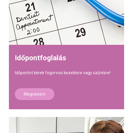
Időpontfoglalás
Időpontot kérek fogorvosi kezelésre vagy szűrésre!
Megnézem