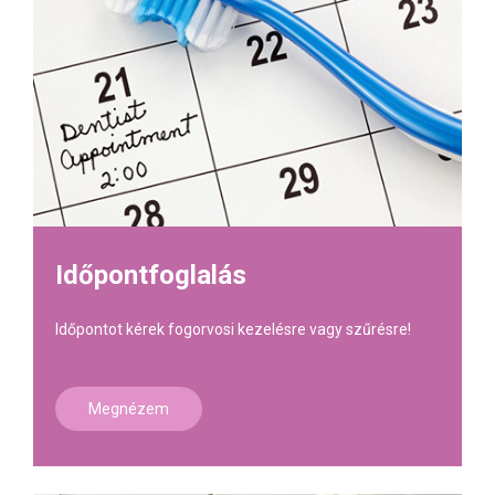
Időpontfoglalás
Időpontot kérek fogorvosi kezelésre vagy szűrésre!
Megnézem