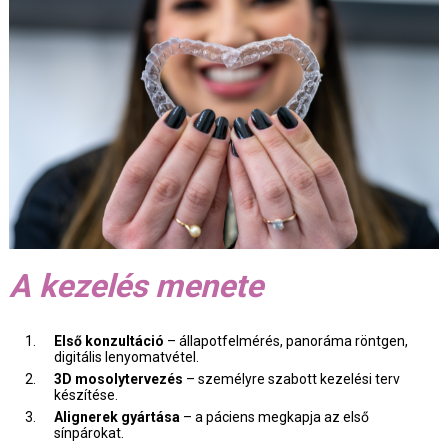
A kezelés menete
Első konzultáció
– állapotfelmérés, panoráma röntgen,
digitális lenyomatvétel.
3D mosolytervezés
– személyre szabott kezelési terv
készítése.
Alignerek gyártása
– a páciens megkapja az első
sínpárokat.