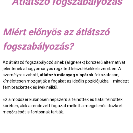
Átlátszó fogszabályozás
Miért előnyös az átlátszó
fogszabályozás?
Az átlátszó fogszabályozó sínek (alignerek) korszerű alternatívát
jelentenek a hagyományos rögzített készülékekkel szemben. A
személyre szabott,
átlátszó műanyag sínpárok
fokozatosan,
kíméletesen mozgatják a fogakat az ideális pozíciójukba – mindezt
fém brackettek és ívek nélkül.
Ez a módszer különösen népszerű a felnőttek és fiatal felnőttek
körében, akik a rendezett fogazat mellett a megjelenés diszkrét
megőrzését is fontosnak tartják.