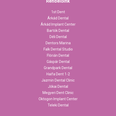
Rendelőink
1st Dent
Árkád Dental
Árkád Implant Center
Bartók Dental
Déli Dental
Dentors Marina
Falk Dental Studio
Flórián Dental
Gáspár Dental
Grandpark Dental
Haifa Dent 1-2
Jazmin Dental Clinic
Jókai Dental
Megyeri Dent Clinic
Oktogon Implant Center
Teleki Dental