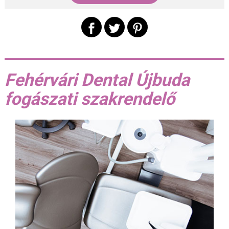
Fehérvári Dental Újbuda
fogászati szakrendelő