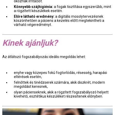
okoznak irritációt.
Könnyebb szájhigiénia:
a fogak tisztítása egyszerűbb, mint
a rögzített készülékek esetén.
Előre látható eredmény:
a digitális mosolytervezésnek
köszönhetően a páciens a kezelés előtt megtekintheti a
várható végeredményt.
Kinek ajánljuk?
Az átlátszó fogszabályozás ideális megoldás lehet:
enyhe vagy közepes fokú fogtorlódás, résesség, harapási
eltérések esetén,
felnőttek és tinédzserek számára, akik diszkrét, modern
megoldást keresnek,
olyan pácienseknek, akik a rögzített fogszabályozó helyett
kivehető, esztétikus készüléket részesítenek előnyben.