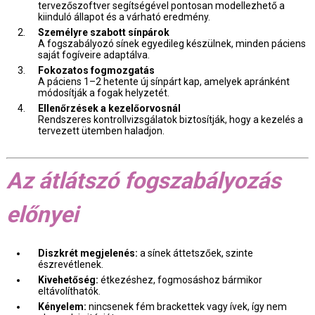
tervezőszoftver segítségével pontosan modellezhető a
kiinduló állapot és a várható eredmény.
Személyre szabott sínpárok
A fogszabályozó sínek egyedileg készülnek, minden páciens
saját fogíveire adaptálva.
Fokozatos fogmozgatás
A páciens 1–2 hetente új sínpárt kap, amelyek apránként
módosítják a fogak helyzetét.
Ellenőrzések a kezelőorvosnál
Rendszeres kontrollvizsgálatok biztosítják, hogy a kezelés a
tervezett ütemben haladjon.
Az átlátszó fogszabályozás
előnyei
Diszkrét megjelenés:
a sínek áttetszőek, szinte
észrevétlenek.
Kivehetőség:
étkezéshez, fogmosáshoz bármikor
eltávolíthatók.
Kényelem:
nincsenek fém brackettek vagy ívek, így nem