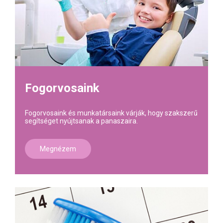
Fogorvosaink
Fogorvosaink és munkatársaink várják, hogy szakszerű
segítséget nyújtsanak a panaszaira.
Megnézem