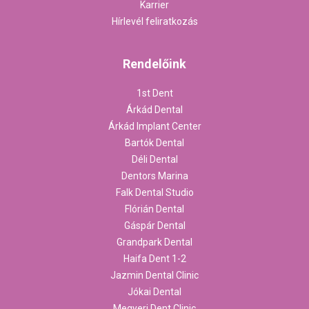
Karrier
Hírlevél feliratkozás
Rendelőink
1st Dent
Árkád Dental
Árkád Implant Center
Bartók Dental
Déli Dental
Dentors Marina
Falk Dental Studio
Flórián Dental
Gáspár Dental
Grandpark Dental
Haifa Dent 1-2
Jazmin Dental Clinic
Jókai Dental
Megyeri Dent Clinic