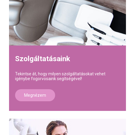
Szolgáltatásaink
Tekintse át, hogy milyen szolgáltatásokat vehet
igénybe fogorvosaink segítségével!
Megnézem