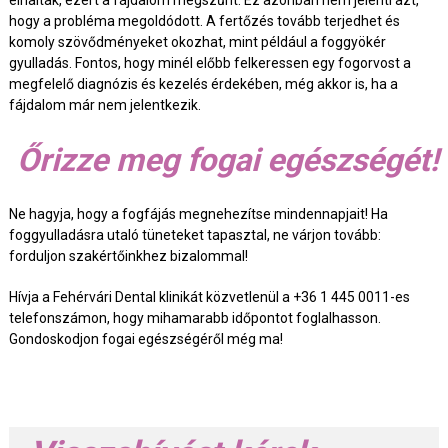
hogy a probléma megoldódott. A fertőzés tovább terjedhet és
komoly szövődményeket okozhat, mint például a foggyökér
gyulladás. Fontos, hogy minél előbb felkeressen egy fogorvost a
megfelelő diagnózis és kezelés érdekében, még akkor is, ha a
fájdalom már nem jelentkezik.
Őrizze meg fogai egészségét!
Ne hagyja, hogy a fogfájás megnehezítse mindennapjait! Ha
foggyulladásra utaló tüneteket tapasztal, ne várjon tovább:
forduljon szakértőinkhez bizalommal!
Hívja a Fehérvári Dental klinikát közvetlenül a +36 1 445 0011-es
telefonszámon, hogy mihamarabb időpontot foglalhasson.
Gondoskodjon fogai egészségéről még ma!