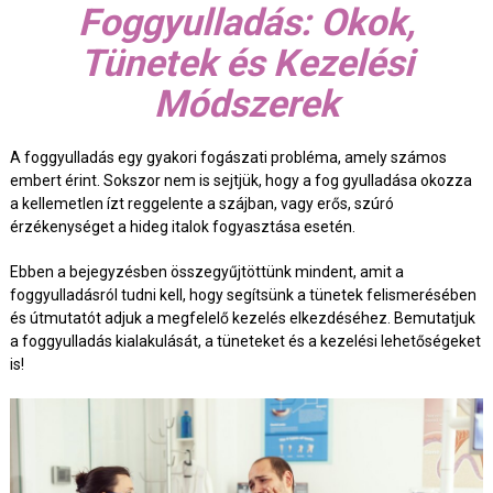
Foggyulladás: Okok,
Tünetek és Kezelési
Módszerek
A foggyulladás egy gyakori fogászati probléma, amely számos
embert érint. Sokszor nem is sejtjük, hogy a fog gyulladása okozza
a kellemetlen ízt reggelente a szájban, vagy erős, szúró
érzékenységet a hideg italok fogyasztása esetén.
Ebben a bejegyzésben összegyűjtöttünk mindent, amit a
foggyulladásról tudni kell, hogy segítsünk a tünetek felismerésében
és útmutatót adjuk a megfelelő kezelés elkezdéséhez. Bemutatjuk
a foggyulladás kialakulását, a tüneteket és a kezelési lehetőségeket
is!