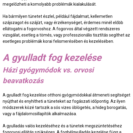
megelőzheti a komolyabb problémák kialakulását.
Ha bármilyen tünetet észlel, például fájdalmat, kellemetlen
szájszagot és szájízt, vagy érzékenységet, érdemes minél előbb
ellátogatni a fogorvoshoz. A fogorvos által végzett rendszeres
vizsgálat, esetleg a tömés, vagy professzionális tisztítás segíthet az
esetleges problémák korai felismerésében és kezelésében.
A gyulladt fog kezelése
Házi gyógymódok vs. orvosi
beavatkozás
A gyulladt fog kezelése otthoni gyógymódokkal átmeneti segítséget
nyújthat és enyhítheti a tüneteket az fogászati időpontig. Az ilyen
módszerek közé tartozik a sós vizes öblögetés, a hideg borogatás,
vagy a fájdalomcsillapítók alkalmazása.
A gyulladás valós kezeléséhez és a tünetek megszüntetéséhez
fogorvosi ellátás szükséges. A fogbélgyulladás kezelése függ a