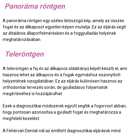
Panoráma röntgen
A panoráma röntgen egy széles látószögű kép, amely az összes
fogat és az állkapcsot egyetlen képen mutatja. Ez az eljárás segít
az általános állapotfelmérésben és a foggyulladás helyének
meghatározásában.
Teleröntgen
A teleröntgen a fej és az állkapocs oldalirányú képét készíti el, ami
hasznos lehet az állkapocs és a fogak egymáshoz viszonyított
helyzetének vizsgálatában. Ez az eljárás különösen hasznos az
orthodontiai tervezés során, de gyulladásos folyamatok
megértéséhez is hozzájárulhat.
Ezek a diagnosztikai módszerek együtt segítik a fogorvost abban,
hogy pontosan azonosítsa a gyulladt fogat és meghatározza a
megfelelő kezelést.
A Fehérvári Dental-nál az említett diagnosztikai eljárások mind