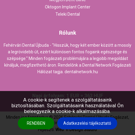
Oktogon Implant Center
Teleki Dental
Rólunk
Fehérvári Dental Újbuda - "Hisszük, hogy két ember között a mosoly
a legrövidebb út, ezért különösen fontos fogaink egészsége és
szépsége." Minden fogászati problémájára a legjobb megoldást
kínáljuk, megfizethető áron. Rendelőnk a Dental Network Fogászati
Hálózat tagja.
dentalnetwork.hu
Napi árfolyam: 1 EUR = 363 HUF
A cookie-k segítenek a szolgáltatásaink
biztosításában. Szolgáltatásaink használatával Ön
beleegyezik a cookie-k alkalmazásába.
Minden jog fenntartva ©
2026
Fehérvári Dental Újbuda Fogászat,
Fogorvos Budapesten
RENDBEN
Adatkezelési tájékoztató
Fejleszti:
Web `n Design Studio