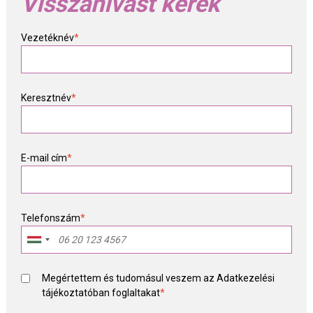
Visszahívást kérek
Vezetéknév
*
Keresztnév
*
E-mail cím
*
Telefonszám
*
Megértettem és tudomásul veszem az
Adatkezelési
tájékoztató
ban foglaltakat
*