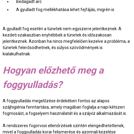
Bedagadt arc
A gyulladt fog mellékhatása lehet fejfájás, migrén is
A gyulladt fog esetén a tünetek nem egyszerre jelentkeznek. A
kezdeti szakaszban enyhébbek a tünetek és időszakosan
jelentkeznek. Azonban ha nincs megfelelően kezelve a probléma, a
tünetek felerősödhetnek, és súlyos szövődmények is
kialakulhatnak.
Hogyan előzhető meg a
foggyulladás?
A foggyulladás megelőzése érdekében fontos az alapos
szájhigiénia fenntartása, amely magában foglalja a napi kétszeri
fogmosást, a fogselyem használatát és a szájvíz alkalmazását is.
A rendszeres fogorvosi ellenőrzések szintén elengedhetetlenek,
mivel a foggyulladás korai felismerése és azonnali kezelése