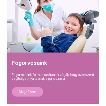
Fogorvosaink
Fogorvosaink és munkatársaink várják, hogy szakszerű
segítséget nyújtsanak a panaszaira.
Megnézem