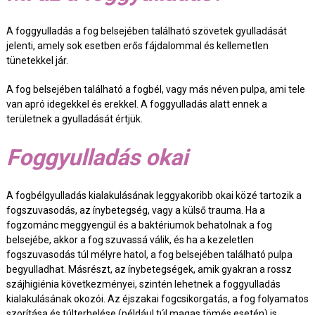
A foggyulladás a fog belsejében található szövetek gyulladását
jelenti, amely sok esetben erős fájdalommal és kellemetlen
tünetekkel jár.
A fog belsejében található a fogbél, vagy más néven pulpa, ami tele
van apró idegekkel és erekkel. A foggyulladás alatt ennek a
területnek a gyulladását értjük.
Foggyulladás okai
A fogbélgyulladás kialakulásának leggyakoribb okai közé tartozik a
fogszuvasodás, az ínybetegség, vagy a külső trauma. Ha a
fogzománc meggyengül és a baktériumok behatolnak a fog
belsejébe, akkor a fog szuvassá válik, és ha a kezeletlen
fogszuvasodás túl mélyre hatol, a fog belsejében található pulpa
begyulladhat. Másrészt, az ínybetegségek, amik gyakran a rossz
szájhigiénia következményei, szintén lehetnek a foggyulladás
kialakulásának okozói. Az éjszakai fogcsikorgatás, a fog folyamatos
szorítása és túlterhelése (például túl magas tömés esetén) is