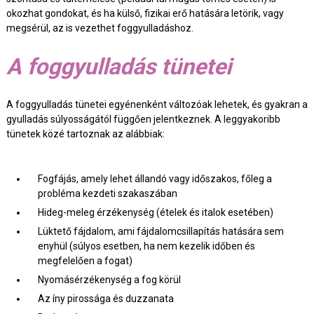
okozhat gondokat, és ha külső, fizikai erő hatására letörik, vagy
megsérül, az is vezethet foggyulladáshoz.
A foggyulladás tünetei
A foggyulladás tünetei egyénenként változóak lehetek, és gyakran a
gyulladás súlyosságától függően jelentkeznek. A leggyakoribb
tünetek közé tartoznak az alábbiak:
Fogfájás, amely lehet állandó vagy időszakos, főleg a
probléma kezdeti szakaszában
Hideg-meleg érzékenység (ételek és italok esetében)
Lüktető fájdalom, ami fájdalomcsillapítás hatására sem
enyhül (súlyos esetben, ha nem kezelik időben és
megfelelően a fogat)
Nyomásérzékenység a fog körül
Az íny pirossága és duzzanata