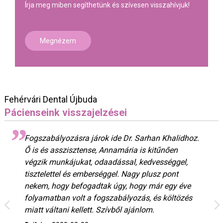
Írja meg miben segíthetünk és szívesen visszahívjuk!
Megnézem
Fehérvári Dental Újbuda
Pácienseink visszajelzései
Fogszabályozásra járok ide Dr. Sarhan Khalidhoz.
Ő is és asszisztense, Annamária is kitűnően
végzik munkájukat, odaadással, kedvességgel,
tisztelettel és emberséggel. Nagy plusz pont
nekem, hogy befogadtak úgy, hogy már egy éve
folyamatban volt a fogszabályozás, és költözés
miatt váltani kellett. Szívből ajánlom.