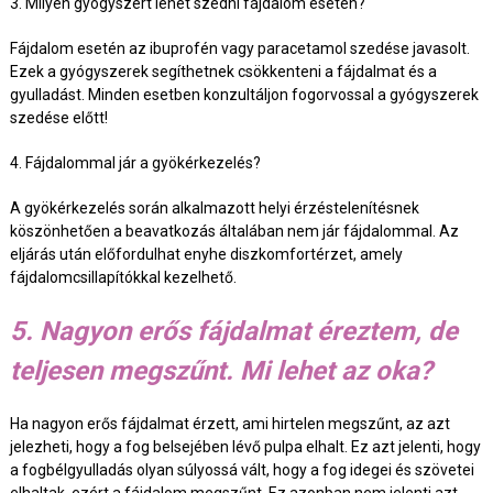
3. Milyen gyógyszert lehet szedni fájdalom esetén?
Fájdalom esetén az ibuprofén vagy paracetamol szedése javasolt.
Ezek a gyógyszerek segíthetnek csökkenteni a fájdalmat és a
gyulladást. Minden esetben konzultáljon fogorvossal a gyógyszerek
szedése előtt!
4. Fájdalommal jár a gyökérkezelés?
A gyökérkezelés során alkalmazott helyi érzéstelenítésnek
köszönhetően a beavatkozás általában nem jár fájdalommal. Az
eljárás után előfordulhat enyhe diszkomfortérzet, amely
fájdalomcsillapítókkal kezelhető.
5. Nagyon erős fájdalmat éreztem, de
teljesen megszűnt. Mi lehet az oka?
Ha nagyon erős fájdalmat érzett, ami hirtelen megszűnt, az azt
jelezheti, hogy a fog belsejében lévő pulpa elhalt. Ez azt jelenti, hogy
a fogbélgyulladás olyan súlyossá vált, hogy a fog idegei és szövetei
elhaltak, ezért a fájdalom megszűnt. Ez azonban nem jelenti azt,