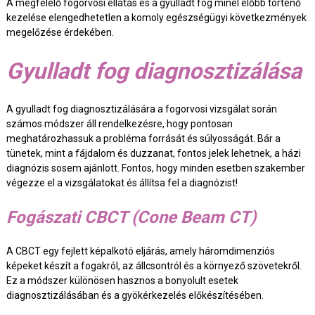
A megfelelő fogorvosi ellátás és a gyulladt fog minél előbb történő
kezelése elengedhetetlen a komoly egészségügyi következmények
megelőzése érdekében.
Gyulladt fog diagnosztizálása
A gyulladt fog diagnosztizálására a fogorvosi vizsgálat során
számos módszer áll rendelkezésre, hogy pontosan
meghatározhassuk a probléma forrását és súlyosságát. Bár a
tünetek, mint a fájdalom és duzzanat, fontos jelek lehetnek, a házi
diagnózis sosem ajánlott. Fontos, hogy minden esetben szakember
végezze el a vizsgálatokat és állítsa fel a diagnózist!
Fogászati CBCT (Cone Beam CT)
A CBCT egy fejlett képalkotó eljárás, amely háromdimenziós
képeket készít a fogakról, az állcsontról és a környező szövetekről.
Ez a módszer különösen hasznos a bonyolult esetek
diagnosztizálásában és a gyökérkezelés előkészítésében.