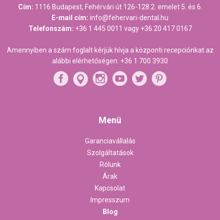
Cím:
1116 Budapest, Fehérvári út 126-128 2. emelet 5. és 6.
E-mail cím:
info@fehervari-dental.hu
Telefonszám:
+36 1 445 0011
vagy
+36 20 417 0167
Amennyiben a szám foglalt kérjük hívja a központi recepciónkat az
alábbi elérhetőségen:
+36 1 700 3930
Menü
Garanciavállalás
Szolgáltatások
Rólunk
Árak
Kapcsolat
Impresszum
Blog