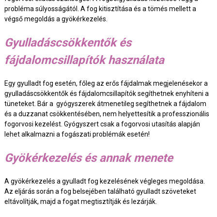
probléma súlyosságától. A fog kitisztítása és a tömés mellett a
végső megoldás a gyökérkezelés.
Gyulladáscsökkentők és
fájdalomcsillapítók használata
Egy gyulladt fog esetén, főleg az erős fájdalmak megjelenésekor a
gyulladáscsökkentők és fájdalomcsillapítók segíthetnek enyhíteni a
tüneteket. Bár a gyógyszerek átmenetileg segíthetnek a fájdalom
és a duzzanat csökkentésében, nem helyettesítik a professzionális
fogorvosi kezelést. Gyógyszert csak a fogorvosi utasítás alapján
lehet alkalmazni a fogászati problémák esetén!
Gyökérkezelés és annak menete
A gyökérkezelés a gyulladt fog kezelésének végleges megoldása.
Az eljárás során a fog belsejében található gyulladt szöveteket
eltávolítják, majd a fogat megtisztítják és lezárják.