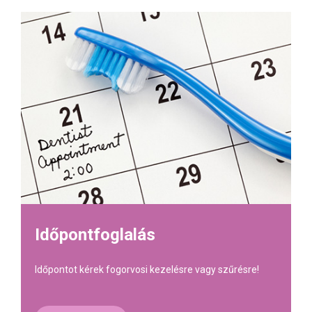
Időpontfoglalás
Időpontot kérek fogorvosi kezelésre vagy szűrésre!