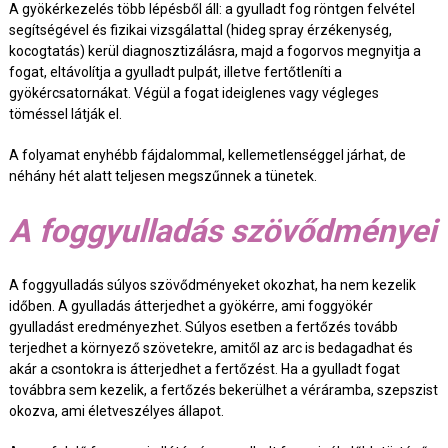
A gyökérkezelés több lépésből áll: a gyulladt fog röntgen felvétel
segítségével és fizikai vizsgálattal (hideg spray érzékenység,
kocogtatás) kerül diagnosztizálásra, majd a fogorvos megnyitja a
fogat, eltávolítja a gyulladt pulpát, illetve fertőtleníti a
gyökércsatornákat. Végül a fogat ideiglenes vagy végleges
töméssel látják el.
A folyamat enyhébb fájdalommal, kellemetlenséggel járhat, de
néhány hét alatt teljesen megszűnnek a tünetek.
A foggyulladás szövődményei
A foggyulladás súlyos szövődményeket okozhat, ha nem kezelik
időben. A gyulladás átterjedhet a gyökérre, ami foggyökér
gyulladást eredményezhet. Súlyos esetben a fertőzés tovább
terjedhet a környező szövetekre, amitől az arc is bedagadhat és
akár a csontokra is átterjedhet a fertőzést. Ha a gyulladt fogat
továbbra sem kezelik, a fertőzés bekerülhet a véráramba, szepszist
okozva, ami életveszélyes állapot.