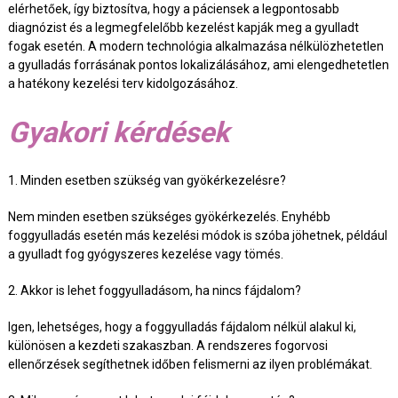
elérhetőek, így biztosítva, hogy a páciensek a legpontosabb
diagnózist és a legmegfelelőbb kezelést kapják meg a gyulladt
fogak esetén. A modern technológia alkalmazása nélkülözhetetlen
a gyulladás forrásának pontos lokalizálásához, ami elengedhetetlen
a hatékony kezelési terv kidolgozásához.
Gyakori kérdések
1. Minden esetben szükség van gyökérkezelésre?
Nem minden esetben szükséges gyökérkezelés. Enyhébb
foggyulladás esetén más kezelési módok is szóba jöhetnek, például
a gyulladt fog gyógyszeres kezelése vagy tömés.
2. Akkor is lehet foggyulladásom, ha nincs fájdalom?
Igen, lehetséges, hogy a foggyulladás fájdalom nélkül alakul ki,
különösen a kezdeti szakaszban. A rendszeres fogorvosi
ellenőrzések segíthetnek időben felismerni az ilyen problémákat.