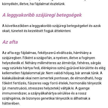
környékén, illetve, ha fájdalmat észlelünk.
A leggyakoribb szájüregi betegségek
A következőkben a leggyakoribb szájüregi betegségeket és azok
okait, tüneteit és kezelését fogjuk áttekinteni.
Az afta
Az afta egy fájdalmas, fekélyszerű elváltozás, hámhiány a
szájüregben. Főként a szájpofán, a nyelven, illetve a fogínyen
helyezkedik el. Néhány milliméteres az átmérője, fehéres, sárgás
vagy szürkés hártya fedi, élénkpiros színű gyűrűvel körülötte és elég
kellemetlen fájdalommal jár. Nem valódi hólyag, bár annak tűnik. A
kialakulásának okai nem ismertek pontosan, de elmondható, hogy
főként fertőzés, fűszeres vagy forró ételek, hormonális tényezők
(pl. menstruáció, stresszes helyzetek) váltják ki. A gyenge
immunrendszer, a szájnyálkahártya sérülése és a rossz
szájhigiénia, de bizonyos genetikai tényezők is állhatnak a
hátterében.