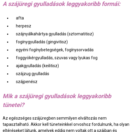
A szájüregi gyulladások leggyakoribb formái:
afta
herpesz
szájnyálkahártya gyulladás (sztomatitisz)
fogínygyulladás (gingivitisz)
egyéni fogínybetegségek, fogínysorvadás
foggyökérgyulladás, szuvas vagy lyukas fog
ajakgyulladás (keilitisz)
szájzug gyulladás
szájpenész
Mik a szájüregi gyulladások leggyakoribb
tünetei?
Az egészséges szájüregben semmilyen elváltozás nem
tapasztalható. Akkor kell tüneteinkkel orvoshoz fordulnunk, ha olyan
eltéréseket látunk, amelyek eddig nem voltak ott a szájban és