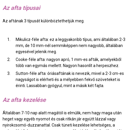
Az afta típusai
Az aftának 3 típusát különböztethetjük meg.
Mikulicz-féle afta: ez a leggyakoribb típus, ami általában 2-3
mm, de 10 mm-nél semmiképpen nem nagyobb, általában
egyesével jelenik meg.
Cooke-féle afta: nagyon apró, 1 mm-es afták, amelyekből
több van egymás mellett. Nagyon hasonlít a herpeszhez.
Sutton-féle afta: óriásaftának is nevezik, mivel a 2-3 cm-es
nagyságot is elérheti és a mélyebben fekvő szöveteket is
érinti. Lassabban gyógyul, mint a másik két fajta.
Az afta kezelése
Általában 7-10 nap alatt magától is elmúlik, nem hagy maga után
heget vagy egyéb nyomot és csak ritkán jár együtt lázzal vagy
nyirokcsomó-duzzanattal. Csak tüneti kezelése lehetséges, a