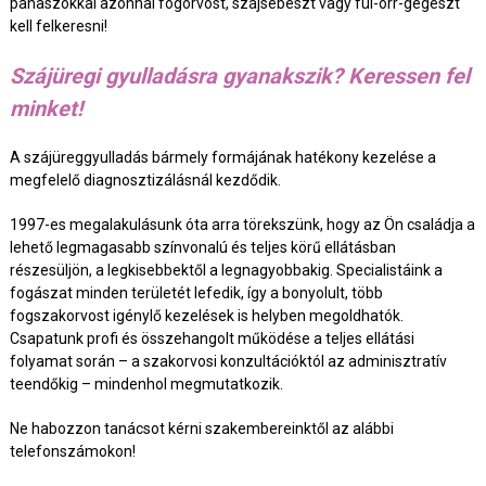
panaszokkal azonnal fogorvost, szájsebészt vagy fül-orr-gégészt
kell felkeresni!
Szájüregi gyulladásra gyanakszik? Keressen fel
minket!
A szájüreggyulladás bármely formájának hatékony kezelése a
megfelelő diagnosztizálásnál kezdődik.
1997-es megalakulásunk óta arra törekszünk, hogy az Ön családja a
lehető legmagasabb színvonalú és teljes körű ellátásban
részesüljön, a legkisebbektől a legnagyobbakig. Specialistáink a
fogászat minden területét lefedik, így a bonyolult, több
fogszakorvost igénylő kezelések is helyben megoldhatók.
Csapatunk profi és összehangolt működése a teljes ellátási
folyamat során – a szakorvosi konzultációktól az adminisztratív
teendőkig – mindenhol megmutatkozik.
Ne habozzon tanácsot kérni szakembereinktől az alábbi
telefonszámokon!