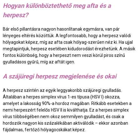
Hogyan különböztethető meg afta és a
herpesz?
Bár első pillantásra nagyon hasonlítanak egymásra, van pár
lényeges eltérés közöttük. A legfontosabb, hogy a herpesz valódi
hólyagokat képez, míg az afta csak hólyag-szerűen néz ki. Ha ujjal
megtapintjuk, herpesz esetében kidudorodást érezhetünk. A másik
fontos különbség, hogy a herpeszt nem veszi körül piros színű
gyulladásos gyűrű, míg az aftát igen.
A szájüregi herpesz megjelenése és okai
A herpesz szintén az egyik leggyakoribb szájüregi gyulladás.
Általában a herpes simplex vírus 1-es típusa (HSV I) okozza,
amelyet a lakosság 90%-a hordoz magában. Ritkább esetekben a
nemi herpeszért felelős HSV II is kiválthatja. Ez a herpes simplex
vírus többségében nem okoz semmilyen gyulladást, és csak a
hordozók nagyon kis százalékában aktiválódik – ekkor azonban
fájdalmas, fertőző hólyagocskákat képez.