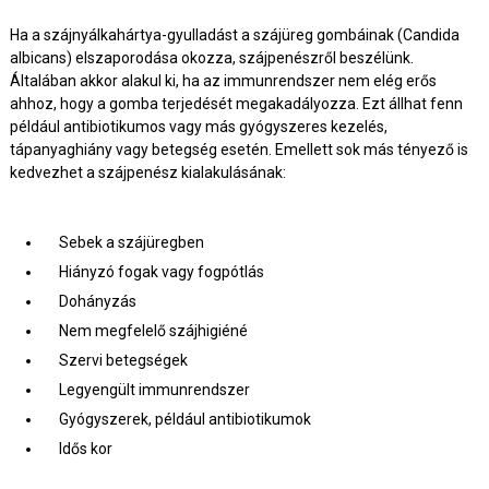
Ha a szájnyálkahártya-gyulladást a szájüreg gombáinak (Candida
albicans) elszaporodása okozza, szájpenészről beszélünk.
Általában akkor alakul ki, ha az immunrendszer nem elég erős
ahhoz, hogy a gomba terjedését megakadályozza. Ezt állhat fenn
például antibiotikumos vagy más gyógyszeres kezelés,
tápanyaghiány vagy betegség esetén. Emellett sok más tényező is
kedvezhet a szájpenész kialakulásának:
Sebek a szájüregben
Hiányzó fogak vagy fogpótlás
Dohányzás
Nem megfelelő szájhigiéné
Szervi betegségek
Legyengült immunrendszer
Gyógyszerek, például antibiotikumok
Idős kor