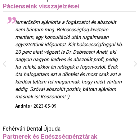
Pácienseink visszajelzései
Ismerősöm ajánlotta a fogászatot és abszolút
nem bántam meg. Bölcsességfog kivételre
mentem, egy konzultáció után rugalmasan
egyeztettünk időpontot. Két bölcsességfoggal kb.
20 perc alatt végzett is Dr. Debreceni Anett, aki
nagyon nagyon kedves és abszolút profi, pedig
ha valaki, akkor én rettegek a fogorvostól. Évek
óta halogattam ezt a döntést és most csak azt a
kérdést tettem fel magamnak, hogy miért vártam
eddig. Szóval abszolút pozitív, bátran ajánlom
másnak is! Köszönöm! :)
András
•
2023-05-09
Fehérvári Dental Újbuda
Partnerek és Egészségpénztárak