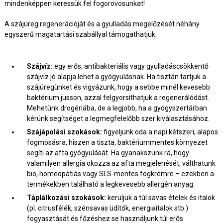
mindenképpen keressük fel fogorovosunkat!
A szájüreg regenerációját és a gyulladás megelőzését néhány
egyszerű magatartási szabállyal támogathatjuk:
Szájvíz:
egy erős, antibakteriális vagy gyulladáscsökkentő
szájvíz jó alapja lehet a gyógyulásnak. Ha tisztán tartjuk a
szájüregünket és vigyázunk, hogy a sebbe minél kevesebb
baktérium jusson, azzal felgyorsíthatjuk a regenerálódást.
Mehetünk drogériába, de a legjobb, ha a gyógyszertárban
kérünk segítséget a legmegfelelőbb szer kiválasztásához.
Szájápolási szokások:
figyeljünk oda a napi kétszeri, alapos
fogmosásra, hiszen a tiszta, baktériummentes környezet
segíti az afta gyógyulását. Ha gyanakszunk rá, hogy
valamilyen allergia okozza az afta megjelenését, válthatunk
bio, homeopátiás vagy SLS-mentes fogkrémre – ezekben a
termékekben található a legkevesebb allergén anyag.
Táplálkozási szokások:
kerüljük a túl savas ételek és italok
(pl. citrusfélék, szénsavas üdítők, energiaitalok stb.)
fogyasztását és főzéshez se használjunk túl erős