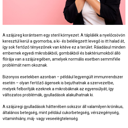
A szájüreg korántsem egy steril környezet. A táplálék a nyelőcsövön
keresztül kerül a gyomorba, a ki- és belélegzett levegő is itt halad át,
így sok fertőző tényezőnek van kitéve ez a terület. Ráadásul minden
embernek egyedi mikrobákból, gombákból és baktériumokból álló
flórája van a szájüregében, amelyek normális esetben semmiféle
problémát nem okoznak.
Bizonyos esetekben azonban – például legyengült immunrendszer
esetén – olyan fertőző ágensek is bejuthatnak a szervezetbe,
melyek felborítják ezeknek a mikrobáknak az egyensúlyát, így
változatos problémák, gyulladások alakulhatnak ki.
A szájüregi gyulladások hátterében sokszor áll valamilyen krónikus,
általános betegség, mint például cukorbetegség, vérszegénység,
vitaminhiány, máj- vagy veseelégtelenség.