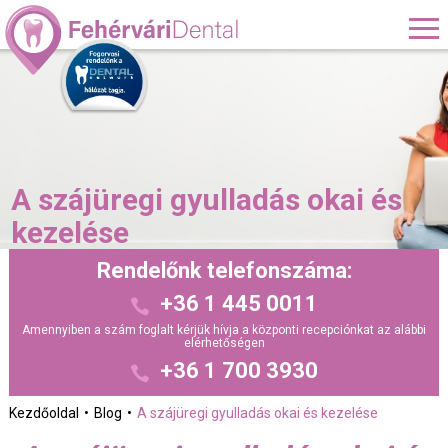
A szájüregi gyulladás okai és
kezelése
Rendelőnk telefonszáma:
+36 1 445 0011
Amennyiben a szám foglalt kérjük hívja a központi recepciónkat az alábbi
elérhetőségen
+36 1 700 3930
Kezdőoldal
Blog
A szájüregi gyulladás okai és kezelése