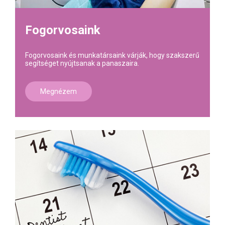
Fogorvosaink
Fogorvosaink és munkatársaink várják, hogy szakszerű
segítséget nyújtsanak a panaszaira.
Megnézem