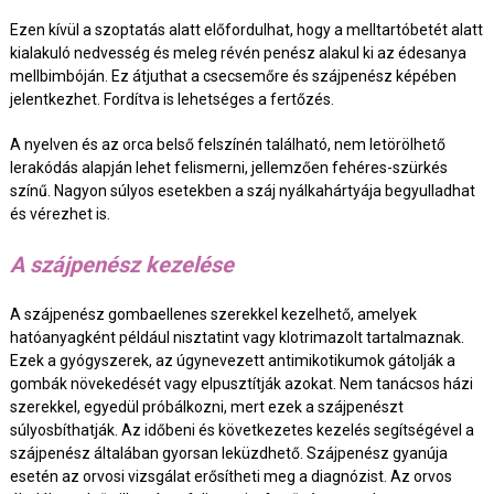
Ezen kívül a szoptatás alatt előfordulhat, hogy a melltartóbetét alatt
kialakuló nedvesség és meleg révén penész alakul ki az édesanya
mellbimbóján. Ez átjuthat a csecsemőre és szájpenész képében
jelentkezhet. Fordítva is lehetséges a fertőzés.
A nyelven és az orca belső felszínén található, nem letörölhető
lerakódás alapján lehet felismerni, jellemzően fehéres-szürkés
színű. Nagyon súlyos esetekben a száj nyálkahártyája begyulladhat
és vérezhet is.
A szájpenész kezelése
A szájpenész gombaellenes szerekkel kezelhető, amelyek
hatóanyagként például nisztatint vagy klotrimazolt tartalmaznak.
Ezek a gyógyszerek, az úgynevezett antimikotikumok gátolják a
gombák növekedését vagy elpusztítják azokat. Nem tanácsos házi
szerekkel, egyedül próbálkozni, mert ezek a szájpenészt
súlyosbíthatják. Az időbeni és következetes kezelés segítségével a
szájpenész általában gyorsan leküzdhető. Szájpenész gyanúja
esetén az orvosi vizsgálat erősítheti meg a diagnózist. Az orvos