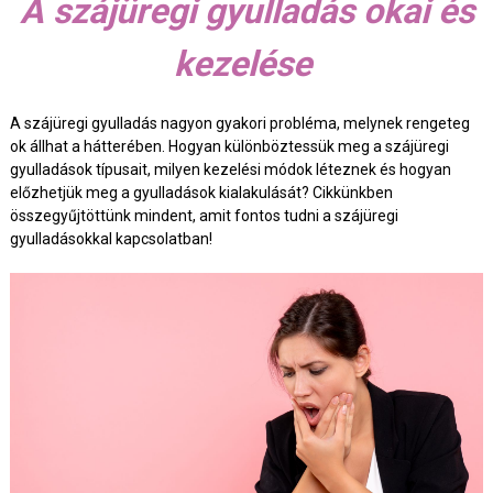
A szájüregi gyulladás okai és
kezelése
A szájüregi gyulladás nagyon gyakori probléma, melynek rengeteg
ok állhat a hátterében. Hogyan különböztessük meg a szájüregi
gyulladások típusait, milyen kezelési módok léteznek és hogyan
előzhetjük meg a gyulladások kialakulását? Cikkünkben
összegyűjtöttünk mindent, amit fontos tudni a szájüregi
gyulladásokkal kapcsolatban!