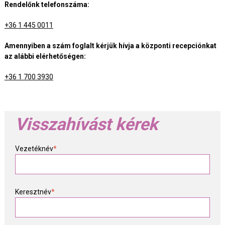
Rendelőnk telefonszáma:
+36 1 445 0011
Amennyiben a szám foglalt kérjük hívja a központi recepciónkat
az alábbi elérhetőségen:
+36 1 700 3930
Visszahívást kérek
Vezetéknév
*
Keresztnév
*