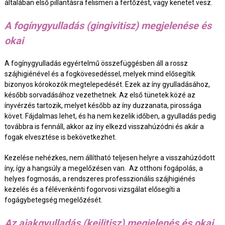
általában első pillantásra felismeri a fertőzést, vagy kenetet vesz.
A fogínygyulladás (gingivitisz) megjelenése és
okai
A fogínygyulladás egyértelmű összefüggésben áll a rossz
szájhigiénével és a fogkövesedéssel, melyek mind elősegítik
bizonyos kórokozók megtelepedését. Ezek az íny gyulladásához,
később sorvadásához vezethetnek. Az első tünetek közé az
ínyvérzés tartozik, melyet később az íny duzzanata, pirossága
követ. Fájdalmas lehet, és ha nem kezelik időben, a gyulladás pedig
továbbra is fennáll, akkor az íny elkezd visszahúzódni és akár a
fogak elvesztése is bekövetkezhet.
Kezelése nehézkes, nem állítható teljesen helyre a visszahúzódott
íny, így a hangsúly a megelőzésen van. Az otthoni fogápolás, a
helyes fogmosás, a rendszeres professzionális szájhigiénés
kezelés és a félévenkénti fogorvosi vizsgálat elősegíti a
fogágybetegség megelőzését.
Az ajakgyulladás (keilitisz) megjelenés és okai