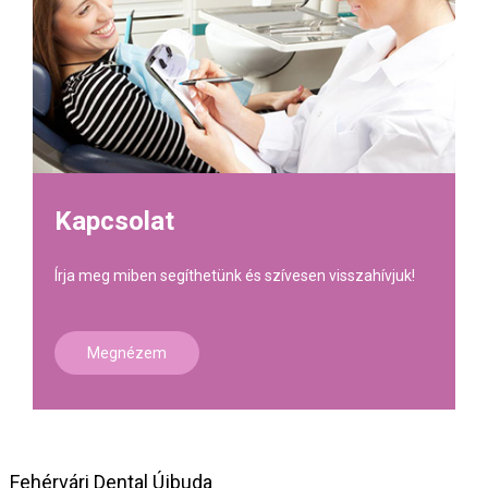
Kapcsolat
Írja meg miben segíthetünk és szívesen visszahívjuk!
Megnézem
Fehérvári Dental Újbuda