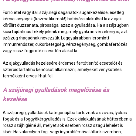
Forró étel vagy ital, szájüregi daganatok sugárkezelése, esetleg
kémiai anyagok (kozmetikumok!) hatására alakulhat ki az ajak
körülírt duzzanata, pirossága, azaz a gyulladása. Ha a szájzugban
kicsi fájdalmas fekély jelenik meg, mely gyakran vérzékeny is, azt
szájzug rhagadnak nevezzük. Leggyakrabban leromlott
immunrendszer, cukorbetegség, vérszegénység, gombafertőzés
vagy rossz fogprotézis esetén alakul ki.
Az ajakgyulladás kezelésére érdemes fertőtlenítő ecsetelőt és
szteroidtartalmú kenőcsöt alkalmazni, amelyeket vényköteles
termékként orvos írhat fel.
A szájüregi gyulladások megelőzése és
kezelése
A szájüregi gyulladások kategóriájába tartoznak a szuvas, lyukas
fogak és a foggyökérgyulladás is. Ezek kialakulásának hátterében a
rossz szájhigiéné áll, melyet sok esetben rossz szagú lehelet is
kísér. Ha valamilyen fog- vagy ínyproblémával állunk szemben,