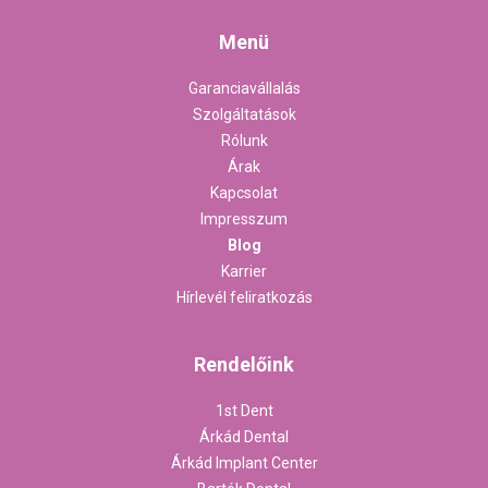
Menü
Garanciavállalás
Szolgáltatások
Rólunk
Árak
Kapcsolat
Impresszum
Blog
Karrier
Hírlevél feliratkozás
Rendelőink
1st Dent
Árkád Dental
Árkád Implant Center