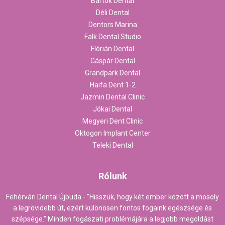
Bartók Dental
Déli Dental
Dentors Marina
Falk Dental Studio
Flórián Dental
Gáspár Dental
Grandpark Dental
Haifa Dent 1-2
Jazmin Dental Clinic
Jókai Dental
Megyeri Dent Clinic
Oktogon Implant Center
Teleki Dental
Rólunk
Fehérvári Dental Újbuda - "Hisszük, hogy két ember között a mosoly
a legrövidebb út, ezért különösen fontos fogaink egészsége és
szépsége." Minden fogászati problémájára a legjobb megoldást