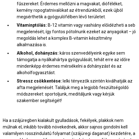
fűszereket. Érdemes mellőzni a magvakat, dióféléket,
kemény ropogtatnivalókat az étrendünkből, ezek újból
megsérthetik a gyógyulófélben lévő területet.
Vitaminptólás:
B-12 vitamin vagy vashiány előidézheti a seb
megjelenését, így fontos pótolnunk ezeket az anyagokat – jó
megoldás lehet a komplex B-vitamin készítmény
alkalmazása is.
Alkohol, dohányzás:
káros szenvedélyeink egyike sem
támogatja a nyálkahártya gyógyulását, tehát erre az időre
mindenképp érdemes mérsékelni a dohányzást és az
alkoholfogyasztást.
Stressz csökkentése:
lelki tényezők szintén kiválhatják az
afta megjelenését. Találjuk meg a legjobb feszültségoldó
módszereket: sportoljunk, meditáljunk vagy kérjük
szakember segítségét!
Ha a szájüregben kialakult gyulladások, fekélyek, plakkok nem
múlnak el, inkább tovább növekednek, akkor sajnos gondolni kell
valamilyen rosszindulatú folyamat (szájüregi daganat) kezdetére, a