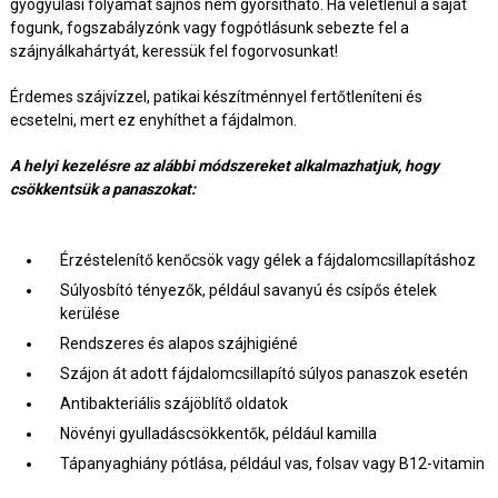
gyógyulási folyamat sajnos nem gyorsítható. Ha véletlenül a saját
fogunk, fogszabályzónk vagy fogpótlásunk sebezte fel a
szájnyálkahártyát, keressük fel fogorvosunkat!
Érdemes szájvízzel, patikai készítménnyel fertőtleníteni és
ecsetelni, mert ez enyhíthet a fájdalmon.
A helyi kezelésre az alábbi módszereket alkalmazhatjuk, hogy
csökkentsük a panaszokat:
Érzéstelenítő kenőcsök vagy gélek a fájdalomcsillapításhoz
Súlyosbító tényezők, például savanyú és csípős ételek
kerülése
Rendszeres és alapos szájhigiéné
Szájon át adott fájdalomcsillapító súlyos panaszok esetén
Antibakteriális szájöblítő oldatok
Növényi gyulladáscsökkentők, például kamilla
Tápanyaghiány pótlása, például vas, folsav vagy B12-vitamin