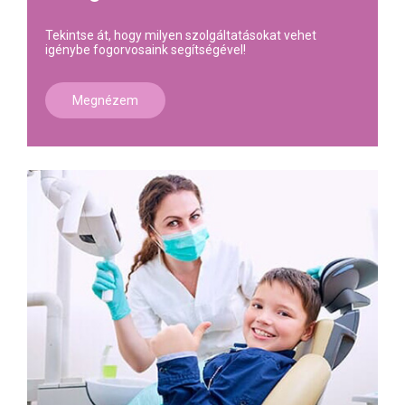
Tekintse át, hogy milyen szolgáltatásokat vehet
igénybe fogorvosaink segítségével!
Megnézem