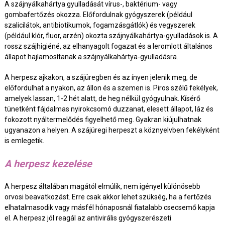
A szájnyálkahártya gyulladását vírus-, baktérium- vagy
gombafertőzés okozza. Előfordulnak gyógyszerek (például
szalicilátok, antibiotikumok, fogamzásgátlók) és vegyszerek
(például klór, fluor, arzén) okozta szájnyálkahártya-gyulladások is. A
rossz szájhigiéné, az elhanyagolt fogazat és a leromlott általános
állapot hajlamosítanak a szájnyálkahártya-gyulladásra.
A herpesz ajkakon, a szájüregben és az ínyen jelenik meg, de
előfordulhat a nyakon, az állon és a szemen is. Piros szélű fekélyek,
amelyek lassan, 1-2 hét alatt, de heg nélkül gyógyulnak. Kísérő
tünetként fájdalmas nyirokcsomó duzzanat, elesett állapot, láz és
fokozott nyáltermelődés figyelhető meg. Gyakran kiújulhatnak
ugyanazon a helyen. A szájüregi herpeszt a köznyelvben fekélyként
is emlegetik.
A herpesz kezelése
A herpesz általában magától elmúlik, nem igényel különösebb
orvosi beavatkozást. Erre csak akkor lehet szükség, ha a fertőzés
elhatalmasodik vagy másfél hónaposnál fiatalabb csecsemő kapja
el. A herpesz jól reagál az antivirális gyógyszerészeti