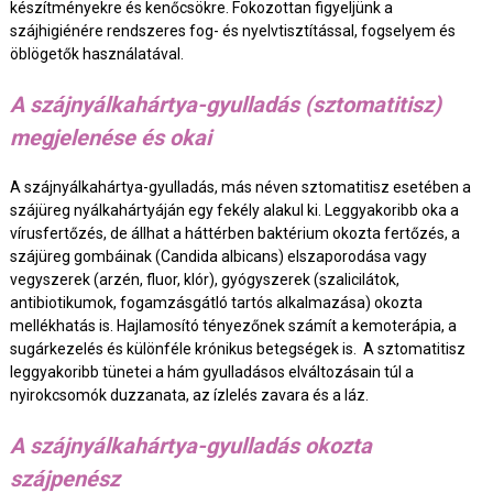
készítményekre és kenőcsökre. Fokozottan figyeljünk a
szájhigiénére rendszeres fog- és nyelvtisztítással, fogselyem és
öblögetők használatával.
A szájnyálkahártya-gyulladás (sztomatitisz)
megjelenése és okai
A szájnyálkahártya-gyulladás, más néven sztomatitisz esetében a
szájüreg nyálkahártyáján egy fekély alakul ki. Leggyakoribb oka a
vírusfertőzés, de állhat a háttérben baktérium okozta fertőzés, a
szájüreg gombáinak (Candida albicans) elszaporodása vagy
vegyszerek (arzén, fluor, klór), gyógyszerek (szalicilátok,
antibiotikumok, fogamzásgátló tartós alkalmazása) okozta
mellékhatás is. Hajlamosító tényezőnek számít a kemoterápia, a
sugárkezelés és különféle krónikus betegségek is. A sztomatitisz
leggyakoribb tünetei a hám gyulladásos elváltozásain túl a
nyirokcsomók duzzanata, az ízlelés zavara és a láz.
A szájnyálkahártya-gyulladás okozta
szájpenész