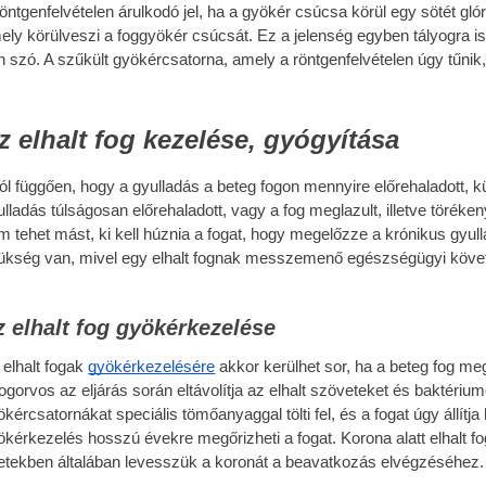
röntgenfelvételen árulkodó jel, ha a gyökér csúcsa körül egy sötét glór
ely körülveszi a foggyökér csúcsát. Ez a jelenség egyben tályogra is 
n szó. A szűkült gyökércsatorna, amely a röntgenfelvételen úgy tűnik,
z elhalt fog kezelése, gyógyítása
tól függően, hogy a gyulladás a beteg fogon mennyire előrehaladott, 
ulladás túlságosan előrehaladott, vagy a fog meglazult, illetve törék
m tehet mást, ki kell húznia a fogat, hogy megelőzze a krónikus gyu
ükség van, mivel egy elhalt fognak messzemenő egészségügyi köve
z elhalt fog gyökérkezelése
 elhalt fogak
gyökérkezelésére
akkor kerülhet sor, ha a beteg fog m
fogorvos az eljárás során eltávolítja az elhalt szöveteket és baktéri
ökércsatornákat speciális tömőanyaggal tölti fel, és a fogat úgy állítj
ökérkezelés hosszú évekre megőrizheti a fogat. Korona alatt elhalt f
etekben általában levesszük a koronát a beavatkozás elvégzéséhez.