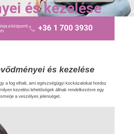
nyei és kezelése
+36 1 700 3930
ívja a központi
en
szövődményei és kezelése
hogy a fog elhalt, ami egészségügyi kockázatokat hordoz
ilyen kezelési lehetőségek állnak rendelkezésre egy
elismerje a veszélyes jelenséget.