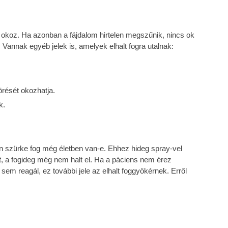
t okoz. Ha azonban a fájdalom hirtelen megszűnik, nincs ok
 Vannak egyéb jelek is, amelyek elhalt fogra utalnak:
törését okozhatja.
k.
tben szürke fog még életben van-e. Ehhez hideg spray-vel
ert, a fogideg még nem halt el. Ha a páciens nem érez
sem reagál, ez további jele az elhalt foggyökérnek. Erről