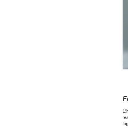
F
19
ré
fo