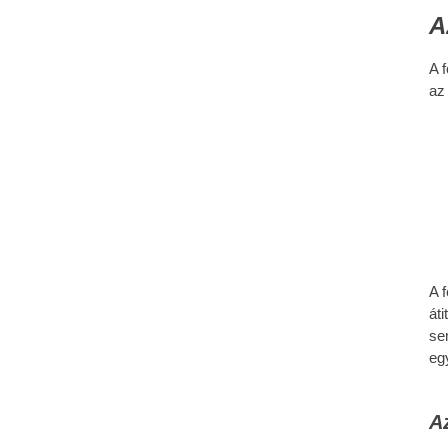
A
A 
az
A 
át
se
egy
A