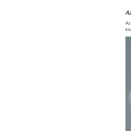
Az
Az
kí