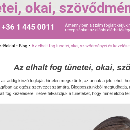
etei, okai, szövődmé
+36 1 445 0011
Amennyiben a szám foglalt kérjük h
recepciónkat az alábbi elérhetőség
zdőoldal
Blog
Az elhalt fog tünetei, okai, szövődményei és kezelése
Az elhalt fog tünetei, okai, 
 az addig kínzó fogfájás hirtelen megszűnik, az annak a jele lehet, 
gában az egész szervezet számára. Blogposztunkból megtudhatja, m
halt fog kezelésére, illetve felvázoljuk a tüneteket, hogy minél előbb f