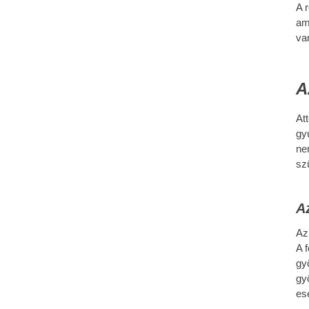
A 
am
va
A
At
gy
ne
sz
A
Az
A 
gy
gy
es