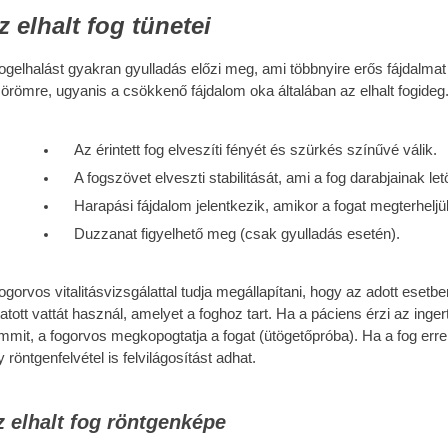
z elhalt fog tünetei
fogelhalást gyakran gyulladás előzi meg, ami többnyire erős fájdalma
 örömre, ugyanis a csökkenő fájdalom oka általában az elhalt fogideg.
Az érintett fog elveszíti fényét és szürkés színűvé válik.
A fogszövet elveszti stabilitását, ami a fog darabjainak le
Harapási fájdalom jelentkezik, amikor a fogat megterheljü
Duzzanat figyelhető meg (csak gyulladás esetén).
fogorvos vitalitásvizsgálattal tudja megállapítani, hogy az adott ese
itatott vattát használ, amelyet a foghoz tart. Ha a páciens érzi az ing
mmit, a fogorvos megkopogtatja a fogat (ütögetőpróba). Ha a fog erre 
 röntgenfelvétel is felvilágosítást adhat.
z elhalt fog röntgenképe