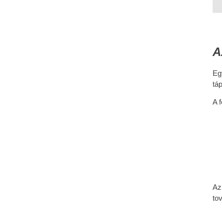
A
Eg
tá
A 
Az
to