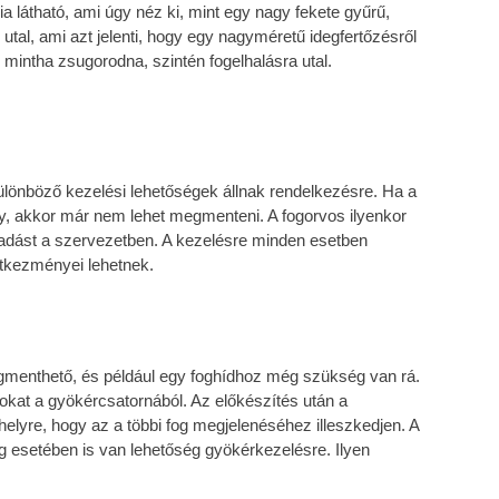
ia látható, ami úgy néz ki, mint egy nagy fekete gyűrű,
utal, ami azt jelenti, hogy egy nagyméretű idegfertőzésről
 mintha zsugorodna, szintén fogelhalásra utal.
különböző kezelési lehetőségek állnak rendelkezésre. Ha a
eny, akkor már nem lehet megmenteni. A fogorvos ilyenkor
lladást a szervezetben. A kezelésre minden esetben
tkezményei lehetnek.
egmenthető, és például egy foghídhoz még szükség van rá.
umokat a gyökércsatornából. Az előkészítés után a
a helyre, hogy az a többi fog megjelenéséhez illeszkedjen. A
og esetében is van lehetőség gyökérkezelésre. Ilyen