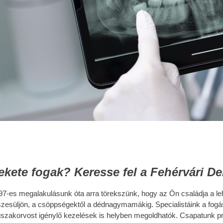
ekete fogak? Keresse fel a Fehérvári Den
97-­es megalakulásunk óta arra törekszünk, hogy az Ön családja a le
szesüljön, a csöppségektől a dédnagymamákig. Specialistáink a fogásza
gszakorvost igénylő kezelések is helyben megoldhatók. Csapatunk pro