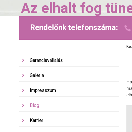
Az elhalt fog tün
Rendelőnk telefonszáma:
Ke
Garanciavállalás
Galéria
Ha
ma
Impresszum
el
Blog
Karrier