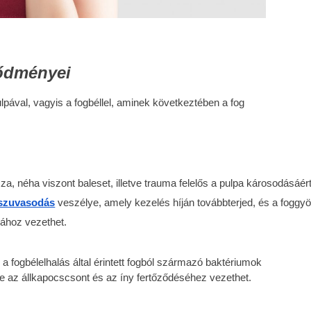
vődményei
lpával, vagyis a fogbéllel, aminek következtében a fog
za, néha viszont baleset, illetve trauma felelős a pulpa károsodásáért
szuvasodás
 veszélye, amely kezelés híján továbbterjed, és a foggy
sához vezethet.
, a fogbélelhalás által érintett fogból származó baktériumok
e az állkapocscsont és az íny fertőződéséhez vezethet.