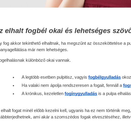
z elhalt fogbél okai és lehetséges szö
y fog akkor tekinthető elhaltnak, ha megszűnt az összeköttetése a pu
panyagellátása már nem lehetséges.
fogelhalásnak különböző okai vannak.
A legtöbb esetben pulpitisz, vagyis 
fogbélgyulladás
 okoz
Ha valaki nem ápolja rendszeresen a fogait, fennáll a 
fog
A krónikus, kezeletlen 
fogínygyulladás
 is a pulpa elhalá
 elhalt fogat minél előbb kezelni kell, ugyanis ha ez nem történik meg
vábbterjedhetnek, ami akár a szomszédos fogak elvesztéséhez, illetv