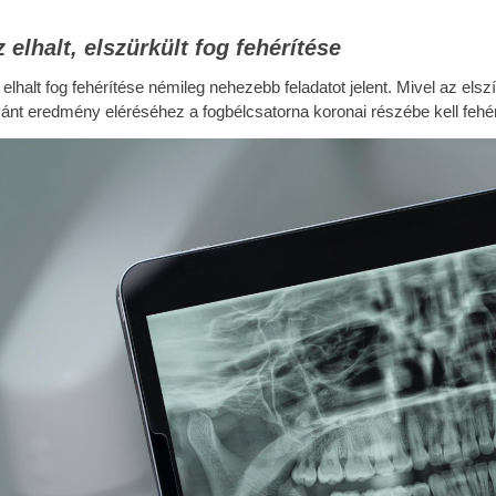
 elhalt, elszürkült fog fehérítése
 elhalt fog fehérítése némileg nehezebb feladatot jelent. Mivel az el
vánt eredmény eléréséhez a fogbélcsatorna koronai részébe kell fehér