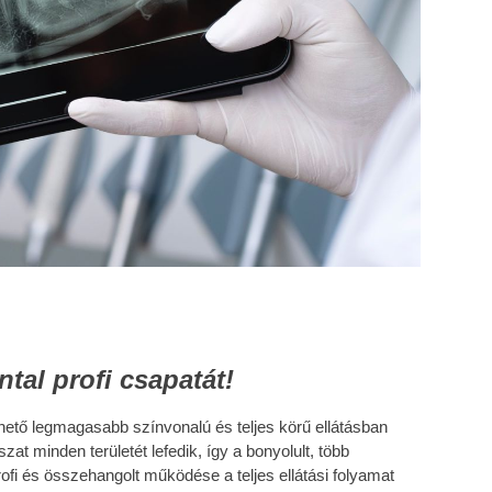
tal profi csapatát!
hető legmagasabb színvonalú és teljes körű ellátásban
t minden területét lefedik, így a bonyolult, több
fi és összehangolt működése a teljes ellátási folyamat