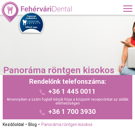
Panoráma röntgen kisokos
Rendelőnk telefonszáma:
+36 1 445 0011
Amennyiben a szám foglalt kérjük hívja a központi recepciónkat az alábbi
elérhetőségen
+36 1 700 3930
Kezdőoldal
Blog
Panoráma röntgen kisokos