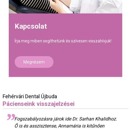
Kapcsolat
Írja meg miben segíthetünk és szívesen visszahívjuk!
Megnézem
Fehérvári Dental Újbuda
Pácienseink visszajelzései
Fogszabályozásra járok ide Dr. Sarhan Khalidhoz.
Ő is és asszisztense, Annamária is kitűnően