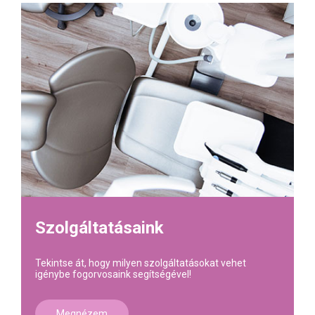
Szolgáltatásaink
Tekintse át, hogy milyen szolgáltatásokat vehet
igénybe fogorvosaink segítségével!
Megnézem