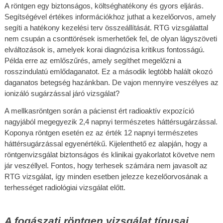
A röntgen egy biztonságos, költséghatékony és gyors eljárás. 
Segítségével értékes információkhoz juthat a kezelőorvos, amely 
segíti a hatékony kezelési terv összeállítását. RTG vizsgálattal 
nem csupán a csonttörések ismerhetőek fel, de olyan lágyszöveti 
elváltozások is, amelyek korai diagnózisa kritikus fontosságú. 
Példa erre az emlőszűrés, amely segíthet megelőzni a 
rosszindulatú emlődaganatot. Ez a második legtöbb halált okozó 
daganatos betegség hazánkban. De vajon mennyire veszélyes az 
ionizáló sugárzással járó vizsgálat?
A mellkasröntgen során a pácienst ért radioaktív expozíció 
nagyjából megegyezik 2,4 napnyi természetes háttérsugárzással. 
Koponya röntgen esetén ez az érték 12 napnyi természetes 
háttérsugárzással egyenértékű. Kijelenthető ez alapján, hogy a 
röntgenvizsgálat biztonságos és klinikai gyakorlatot követve nem 
jár veszéllyel. Fontos, hogy terhesek számára nem javasolt az 
RTG vizsgálat, így minden esetben jelezze kezelőorvosának a 
terhességet radiológiai vizsgálat előtt.
A fogászati röntgen vizsgálat típusai