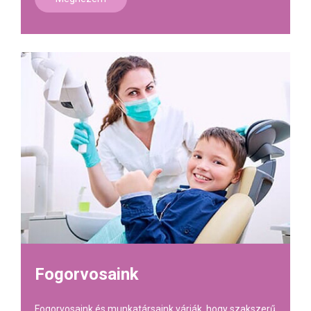
Fogorvosaink
Fogorvosaink és munkatársaink várják, hogy szakszerű