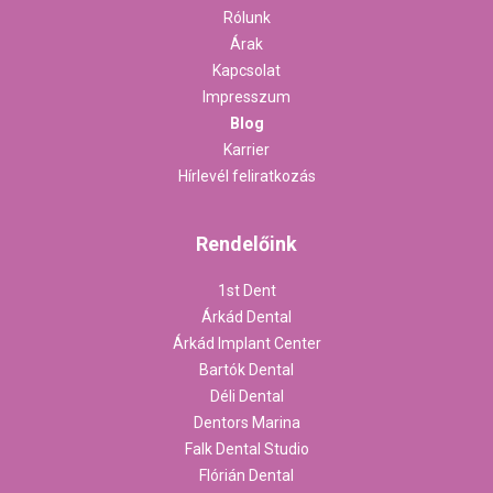
Rólunk
Árak
Kapcsolat
Impresszum
Blog
Karrier
Hírlevél feliratkozás
Rendelőink
1st Dent
Árkád Dental
Árkád Implant Center
Bartók Dental
Déli Dental
Dentors Marina
Falk Dental Studio
Flórián Dental