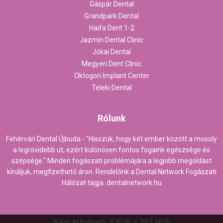
Gáspár Dental
Grandpark Dental
Haifa Dent 1-2
Jazmin Dental Clinic
Jókai Dental
Megyeri Dent Clinic
Oktogon Implant Center
Teleki Dental
Rólunk
Fehérvári Dental Újbuda - "Hisszük, hogy két ember között a mosoly
a legrövidebb út, ezért különösen fontos fogaink egészsége és
szépsége." Minden fogászati problémájára a legjobb megoldást
kínáljuk, megfizethető áron. Rendelőnk a Dental Network Fogászati
Hálózat tagja.
dentalnetwork.hu
Napi árfolyam: 1 EUR = 367 HUF