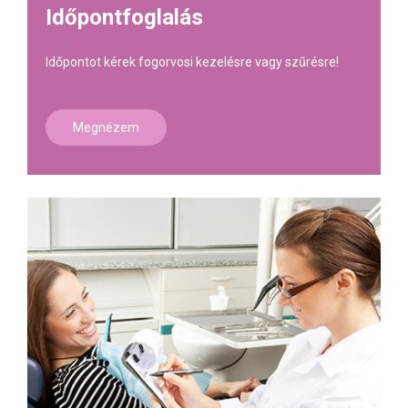
Időpontfoglalás
Időpontot kérek fogorvosi kezelésre vagy szűrésre!
Megnézem