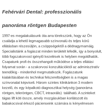
Fehérvári Dental: professzionális 
panoráma röntgen Budapesten
1997-­es megalakulásunk óta arra törekszünk, hogy az Ön 
családja a lehető legmagasabb színvonalú és teljes körű 
ellátásban részesüljön, a csöppségektől a dédnagymamáig. 
Specialistáink a fogászat minden területét lefedik, így a bonyolult, 
több fogszakorvost igénylő kezelések is helyben megoldhatók. 
Csapatunk profi és összehangolt működése a teljes ellátási 
folyamat során - a szakorvosi konzultációktól az adminisztratív 
teendőkig - mindenhol megmutatkozik. Fogászatunk 
kialakításában és technikai felszereltségben is a 
magas 
színvonalat képviseli. Három szintes klinikánkon 3 modern 
kezelő, és egy képalkotó diagnosztikai helység (panoráma 
röntgen, teleröntgen, CBCT, intraorális)  található. A szinteket 
tágas lift köti össze, amely mozgásukban korlátozott és 
babakocsival érkező pácienseink számára is kényelmesen 