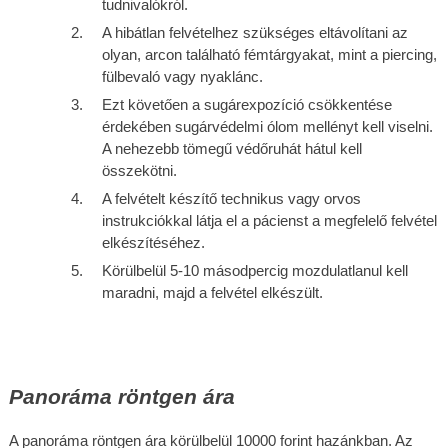
tudnivalókról. 
A hibátlan felvételhez szükséges eltávolítani az 
olyan, arcon található fémtárgyakat, mint a piercing, 
fülbevaló vagy nyaklánc.
Ezt követően a sugárexpozíció csökkentése 
érdekében sugárvédelmi ólom mellényt kell viselni. 
A nehezebb tömegű védőruhát hátul kell 
összekötni.
A felvételt készítő technikus vagy orvos 
instrukciókkal látja el a pácienst a megfelelő felvétel 
elkészítéséhez.
Körülbelül 5-10 másodpercig mozdulatlanul kell 
maradni, majd a felvétel elkészült. 
Panoráma röntgen ára
A panoráma röntgen ára körülbelül 10000 forint hazánkban. Az 