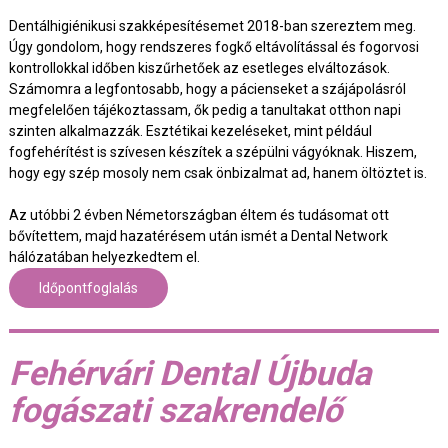
Dentálhigiénikusi szakképesítésemet 2018-ban szereztem meg.
Úgy gondolom, hogy rendszeres fogkő eltávolítással és fogorvosi
kontrollokkal időben kiszűrhetőek az esetleges elváltozások.
Számomra a legfontosabb, hogy a pácienseket a szájápolásról
megfelelően tájékoztassam, ők pedig a tanultakat otthon napi
szinten alkalmazzák. Esztétikai kezeléseket, mint például
fogfehérítést is szívesen készítek a szépülni vágyóknak. Hiszem,
hogy egy szép mosoly nem csak önbizalmat ad, hanem öltöztet is.
Az utóbbi 2 évben Németországban éltem és tudásomat ott
bővítettem, majd hazatérésem után ismét a Dental Network
hálózatában helyezkedtem el.
Időpontfoglalás
Fehérvári Dental Újbuda
fogászati szakrendelő