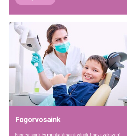
Fogorvosaink
Fogorvosaink és munkatársaink várják, hogy szakszerű