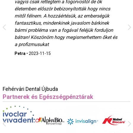
vagyis csak rettegtem a fogorvostól de ők
életemben először bebizonyították hogy nincs
mitől félnem. A hozzáértésük, az emberségük
fantasztikus, mindenkinek javaslom bárkinek
bármi probléma van a fogával feléjük forduljon
bátran! Köszönöm hogy megismerhettem őket és
a profizmusukat
Petra
•
2023-11-15
Fehérvári Dental Újbuda
Partnerek és Egészségpénztárak