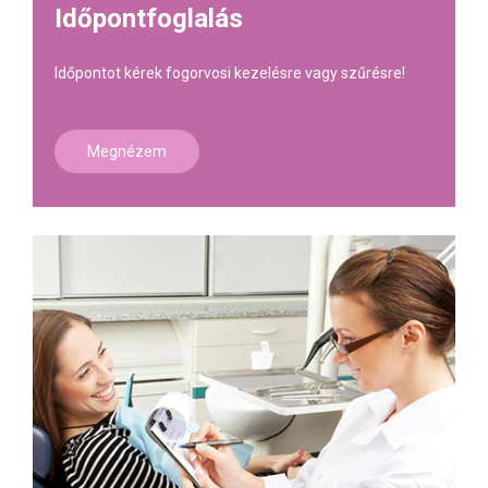
Időpontfoglalás
Időpontot kérek fogorvosi kezelésre vagy szűrésre!
Megnézem