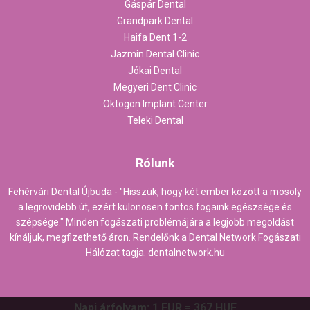
Gáspár Dental
Grandpark Dental
Haifa Dent 1-2
Jazmin Dental Clinic
Jókai Dental
Megyeri Dent Clinic
Oktogon Implant Center
Teleki Dental
Rólunk
Fehérvári Dental Újbuda - "Hisszük, hogy két ember között a mosoly
a legrövidebb út, ezért különösen fontos fogaink egészsége és
szépsége." Minden fogászati problémájára a legjobb megoldást
kínáljuk, megfizethető áron. Rendelőnk a Dental Network Fogászati
Hálózat tagja.
dentalnetwork.hu
Napi árfolyam: 1 EUR = 367 HUF