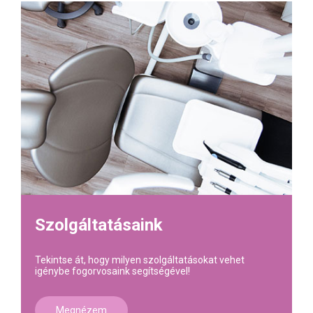
Szolgáltatásaink
Tekintse át, hogy milyen szolgáltatásokat vehet
igénybe fogorvosaink segítségével!
Megnézem