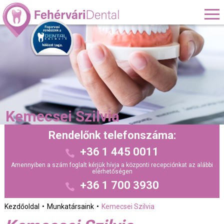
Kemecsei Szilvia
Rendelőnk telefonszáma:
+36 1 445 0011
Amennyiben a szám foglalt kérjük hívja a központi recepciónkat az alábbi
elérhetőségen
+36 1 700 3930
Kezdőoldal
Munkatársaink
Kemecsei Szilvia