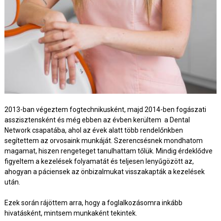
2013-ban végeztem fogtechnikusként, majd 2014-ben fogászati
asszisztensként és még ebben az évben kerültem a Dental
Network csapatába, ahol az évek alatt több rendelőnkben
segítettem az orvosaink munkáját. Szerencsésnek mondhatom
magamat, hiszen rengeteget tanulhattam tőlük. Mindig érdeklődve
figyeltem a kezelések folyamatát és teljesen lenyűgözött az,
ahogyan a páciensek az önbizalmukat visszakapták a kezelések
után.
Ezek során rájöttem arra, hogy a foglalkozásomra inkább
hivatásként, mintsem munkaként tekintek.