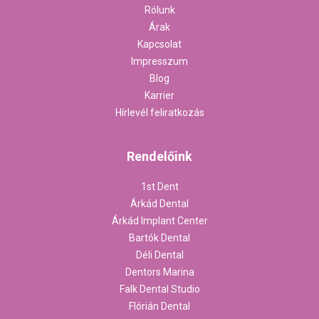
Rólunk
Árak
Kapcsolat
Impresszum
Blog
Karrier
Hírlevél feliratkozás
Rendelőink
1st Dent
Árkád Dental
Árkád Implant Center
Bartók Dental
Déli Dental
Dentors Marina
Falk Dental Studio
Flórián Dental