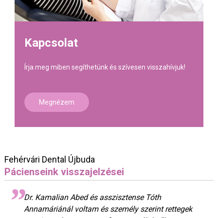
Kapcsolat
Írja meg miben segíthetünk és szívesen visszahívjuk!
Megnézem
Fehérvári Dental Újbuda
Pácienseink visszajelzései
Dr. Kamalian Abed és asszisztense Tóth
Annamáriánál voltam és személy szerint rettegek