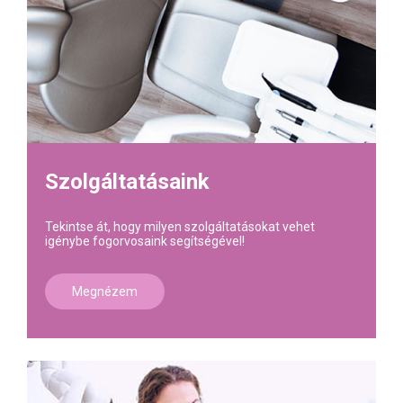
Szolgáltatásaink
Tekintse át, hogy milyen szolgáltatásokat vehet
igénybe fogorvosaink segítségével!
Megnézem