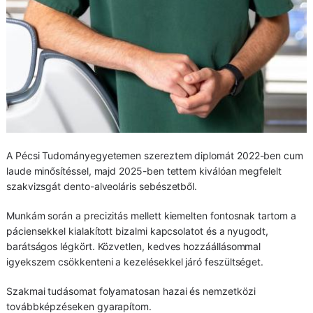
A Pécsi Tudományegyetemen szereztem diplomát 2022-ben cum
laude minősítéssel, majd 2025-ben tettem kiválóan megfelelt
szakvizsgát dento-alveoláris sebészetből.
Munkám során a precizitás mellett kiemelten fontosnak tartom a
páciensekkel kialakított bizalmi kapcsolatot és a nyugodt,
barátságos légkört. Közvetlen, kedves hozzáállásommal
igyekszem csökkenteni a kezelésekkel járó feszültséget.
Szakmai tudásomat folyamatosan hazai és nemzetközi
továbbképzéseken gyarapítom.