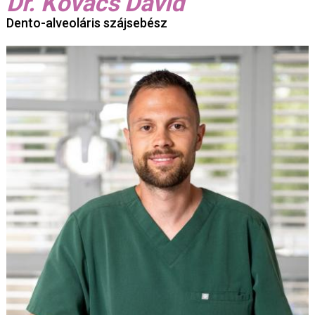
Dr. Kovács Dávid
Dento-alveoláris szájsebész