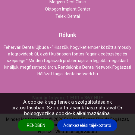
Megyeri Dent Clinic
Oktogon Implant Center
Teleki Dental
Rólunk
Fehérvári Dental Újbuda - "Hisszük, hogy két ember között a mosoly
a legrövidebb út, ezért különösen fontos fogaink egészsége és
szépsége." Minden fogászati problémájára a legjobb megoldást
kínáljuk, megfizethető áron. Rendelőnk a Dental Network Fogászati
Hálózat tagja.
dentalnetwork.hu
Napi árfolyam: 1 EUR = 367 HUF
A cookie-k segítenek a szolgáltatásaink
biztosításában. Szolgáltatásaink használatával Ön
beleegyezik a cookie-k alkalmazásába.
Minden jog fenntartva ©
2026
Fehérvári Dental Újbuda Fogászat,
Fogorvos Budapesten
RENDBEN
Adatkezelési tájékoztató
Fejleszti:
Web `n Design Studio