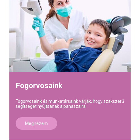
Fogorvosaink
Fogorvosaink és munkatársaink várják, hogy szakszerű
segítséget nyújtsanak a panaszaira.
Megnézem