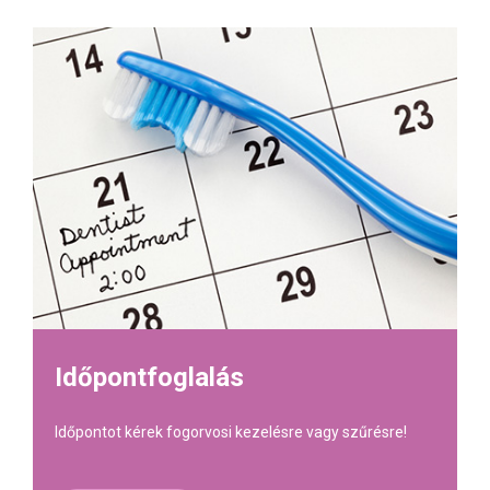
Időpontfoglalás
Időpontot kérek fogorvosi kezelésre vagy szűrésre!