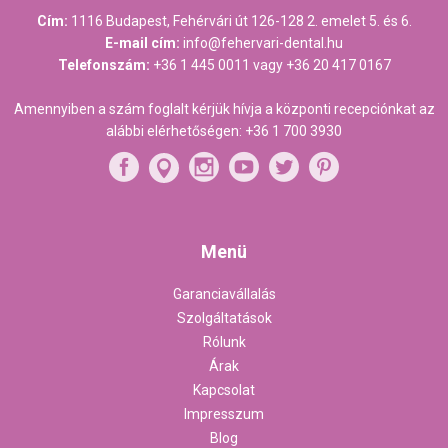
Cím:
1116 Budapest, Fehérvári út 126-128 2. emelet 5. és 6.
E-mail cím:
info@fehervari-dental.hu
Telefonszám:
+36 1 445 0011
vagy
+36 20 417 0167
Amennyiben a szám foglalt kérjük hívja a központi recepciónkat az
alábbi elérhetőségen:
+36 1 700 3930
Menü
Garanciavállalás
Szolgáltatások
Rólunk
Árak
Kapcsolat
Impresszum
Blog