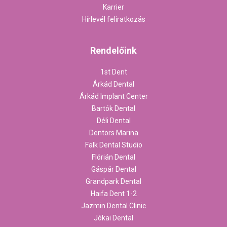
Karrier
Hírlevél feliratkozás
Rendelőink
1st Dent
Árkád Dental
Árkád Implant Center
Bartók Dental
Déli Dental
Dentors Marina
Falk Dental Studio
Flórián Dental
Gáspár Dental
Grandpark Dental
Haifa Dent 1-2
Jazmin Dental Clinic
Jókai Dental