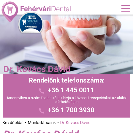
Dr. Kovács Dávid
Rendelőnk telefonszáma:
+36 1 445 0011
Amennyiben a szám foglalt kérjük hívja a központi recepciónkat az alábbi
elérhetőségen
+36 1 700 3930
Kezdőoldal
Munkatársaink
Dr. Kovács Dávid