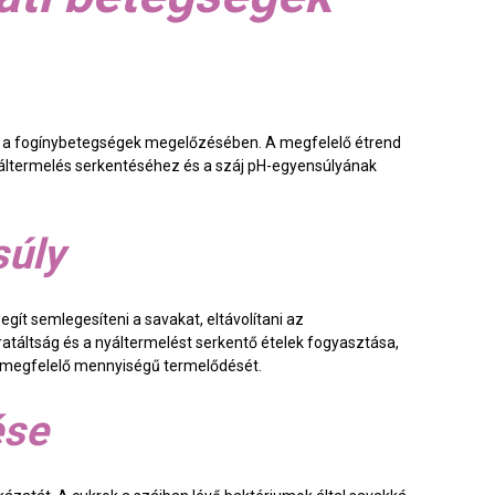
s a fogínybetegségek megelőzésében. A megfelelő étrend
áltermelés serkentéséhez és a száj pH-egyensúlyának
súly
ít semlegesíteni a savakat, eltávolítani az
atáltság és a nyáltermelést serkentő ételek fogyasztása,
ál megfelelő mennyiségű termelődését.
ése