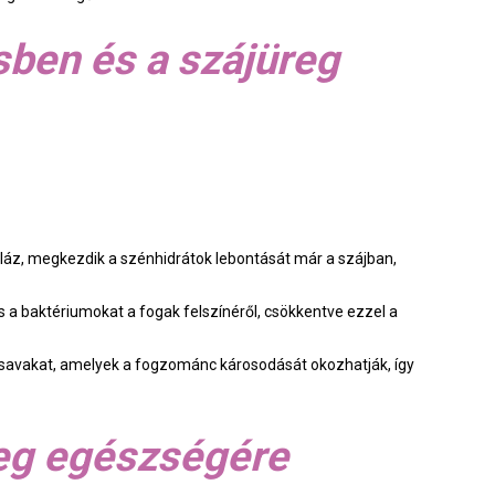
sben és a szájüreg
iláz, megkezdik a szénhidrátok lebontását már a szájban,
és a baktériumokat a fogak felszínéről, csökkentve ezzel a
 savakat, amelyek a fogzománc károsodását okozhatják, így
reg egészségére