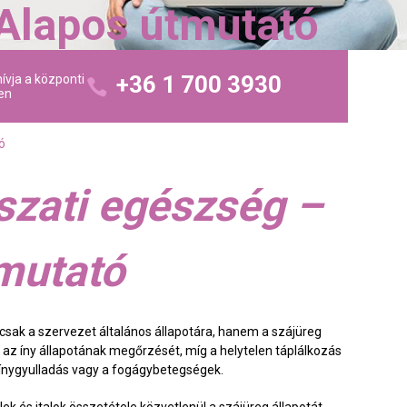
 Alapos útmutató
+36 1 700 3930
ívja a központi
en
ó
szati egészség –
mutató
csak a szervezet általános állapotára, hanem a szájüreg
s az íny állapotának megőrzését, míg a helytelen táplálkozás
 ínygyulladás vagy a fogágybetegségek.