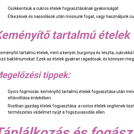
Csökkentsük a cukros ételek fogyasztásának gyakoriságát.
Étkezések és nassolások után mossunk fogat, vagy használjunk c
eményítő tartalmú ételek
keményítő tartalmú ételek, mint a kenyér, burgonya és tészta, cukrokká
ozó baktériumokat. Ezek az ételek gyakran ragadósak, és könnyen meg
egelőzési tippek:
Gyors fogmosás: keményítő tartalmú ételek fogyasztása után min
eltávolítása érdekében.
Rostban gazdag ételek fogyasztása: a rostos ételek segítenek tiszt
természetes védelmet nyújt a fogszuvasodás ellen.
Táplálkozás és fogász