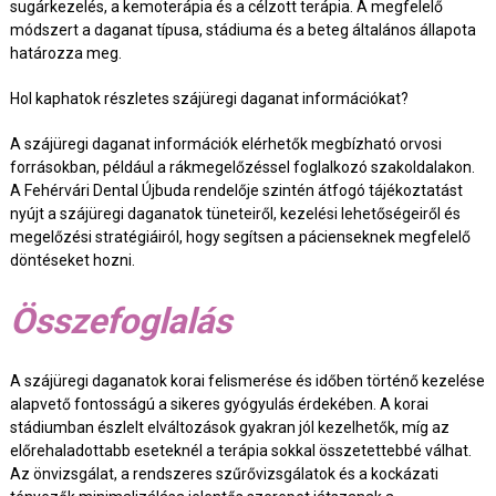
sugárkezelés, a kemoterápia és a célzott terápia. A megfelelő
módszert a daganat típusa, stádiuma és a beteg általános állapota
határozza meg.
Hol kaphatok részletes szájüregi daganat információkat?
A szájüregi daganat információk elérhetők megbízható orvosi
forrásokban, például a rákmegelőzéssel foglalkozó szakoldalakon.
A Fehérvári Dental Újbuda rendelője szintén átfogó tájékoztatást
nyújt a szájüregi daganatok tüneteiről, kezelési lehetőségeiről és
megelőzési stratégiáiról, hogy segítsen a pácienseknek megfelelő
döntéseket hozni.
Összefoglalás
A szájüregi daganatok korai felismerése és időben történő kezelése
alapvető fontosságú a sikeres gyógyulás érdekében. A korai
stádiumban észlelt elváltozások gyakran jól kezelhetők, míg az
előrehaladottabb eseteknél a terápia sokkal összetettebbé válhat.
Az önvizsgálat, a rendszeres szűrővizsgálatok és a kockázati