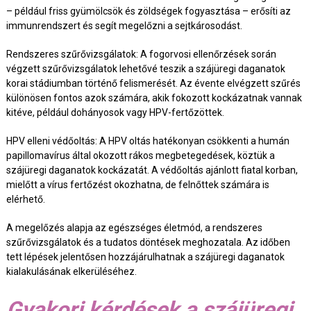
– például friss gyümölcsök és zöldségek fogyasztása – erősíti az
immunrendszert és segít megelőzni a sejtkárosodást.
Rendszeres szűrővizsgálatok: A fogorvosi ellenőrzések során
végzett szűrővizsgálatok lehetővé teszik a szájüregi daganatok
korai stádiumban történő felismerését. Az évente elvégzett szűrés
különösen fontos azok számára, akik fokozott kockázatnak vannak
kitéve, például dohányosok vagy HPV-fertőzöttek.
HPV elleni védőoltás: A HPV oltás hatékonyan csökkenti a humán
papillomavírus által okozott rákos megbetegedések, köztük a
szájüregi daganatok kockázatát. A védőoltás ajánlott fiatal korban,
mielőtt a vírus fertőzést okozhatna, de felnőttek számára is
elérhető.
A megelőzés alapja az egészséges életmód, a rendszeres
szűrővizsgálatok és a tudatos döntések meghozatala. Az időben
tett lépések jelentősen hozzájárulhatnak a szájüregi daganatok
kialakulásának elkerüléséhez.
Gyakori kérdések a szájüregi