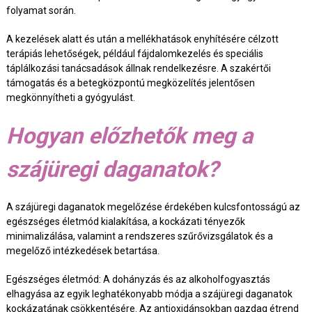
folyamat során.
A kezelések alatt és után a mellékhatások enyhítésére célzott
terápiás lehetőségek, például fájdalomkezelés és speciális
táplálkozási tanácsadások állnak rendelkezésre. A szakértői
támogatás és a betegközpontú megközelítés jelentősen
megkönnyítheti a gyógyulást.
Hogyan előzhetők meg a
szájüregi daganatok?
A szájüregi daganatok megelőzése érdekében kulcsfontosságú az
egészséges életmód kialakítása, a kockázati tényezők
minimalizálása, valamint a rendszeres szűrővizsgálatok és a
megelőző intézkedések betartása.
Egészséges életmód: A dohányzás és az alkoholfogyasztás
elhagyása az egyik leghatékonyabb módja a szájüregi daganatok
kockázatának csökkentésére. Az antioxidánsokban gazdag étrend