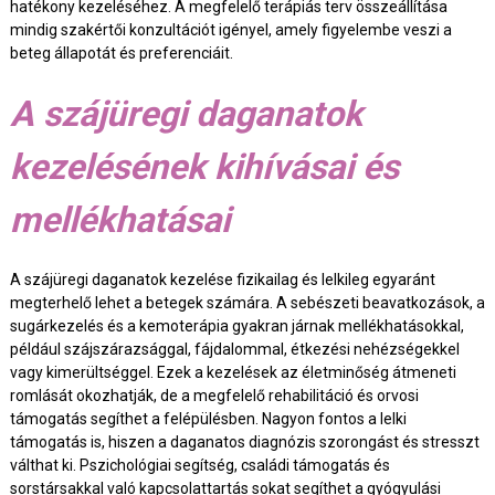
hatékony kezeléséhez. A megfelelő terápiás terv összeállítása
mindig szakértői konzultációt igényel, amely figyelembe veszi a
beteg állapotát és preferenciáit.
A szájüregi daganatok
kezelésének kihívásai és
mellékhatásai
A szájüregi daganatok kezelése fizikailag és lelkileg egyaránt
megterhelő lehet a betegek számára. A sebészeti beavatkozások, a
sugárkezelés és a kemoterápia gyakran járnak mellékhatásokkal,
például szájszárazsággal, fájdalommal, étkezési nehézségekkel
vagy kimerültséggel. Ezek a kezelések az életminőség átmeneti
romlását okozhatják, de a megfelelő rehabilitáció és orvosi
támogatás segíthet a felépülésben. Nagyon fontos a lelki
támogatás is, hiszen a daganatos diagnózis szorongást és stresszt
válthat ki. Pszichológiai segítség, családi támogatás és
sorstársakkal való kapcsolattartás sokat segíthet a gyógyulási