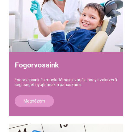
Fogorvosaink
Fogorvosaink és munkatársaink várják, hogy szakszerű
segítséget nyújtsanak a panaszaira.
Megnézem