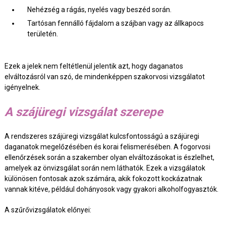
Nehézség a rágás, nyelés vagy beszéd során.
Tartósan fennálló fájdalom a szájban vagy az állkapocs
területén.
Ezek a jelek nem feltétlenül jelentik azt, hogy daganatos
elváltozásról van szó, de mindenképpen szakorvosi vizsgálatot
igényelnek.
A szájüregi vizsgálat szerepe
A rendszeres szájüregi vizsgálat kulcsfontosságú a szájüregi
daganatok megelőzésében és korai felismerésében. A fogorvosi
ellenőrzések során a szakember olyan elváltozásokat is észlelhet,
amelyek az önvizsgálat során nem láthatók. Ezek a vizsgálatok
különösen fontosak azok számára, akik fokozott kockázatnak
vannak kitéve, például dohányosok vagy gyakori alkoholfogyasztók.
A szűrővizsgálatok előnyei: