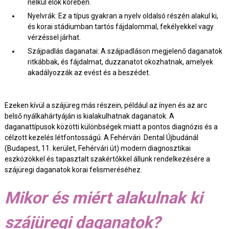
nélkül élők körében.
Nyelvrák: Ez a típus gyakran a nyelv oldalsó részén alakul ki,
és korai stádiumban tartós fájdalommal, fekélyekkel vagy
vérzéssel járhat.
Szájpadlás daganatai: A szájpadláson megjelenő daganatok
ritkábbak, és fájdalmat, duzzanatot okozhatnak, amelyek
akadályozzák az evést és a beszédet.
Ezeken kívül a szájüreg más részein, például az ínyen és az arc
belső nyálkahártyáján is kialakulhatnak daganatok. A
daganattípusok közötti különbségek miatt a pontos diagnózis és a
célzott kezelés létfontosságú. A Fehérvári Dental Újbudánál
(Budapest, 11. kerület, Fehérvári út) modern diagnosztikai
eszközökkel és tapasztalt szakértőkkel állunk rendelkezésére a
szájüregi daganatok korai felismeréséhez.
Mikor és miért alakulnak ki
szájüregi daganatok?