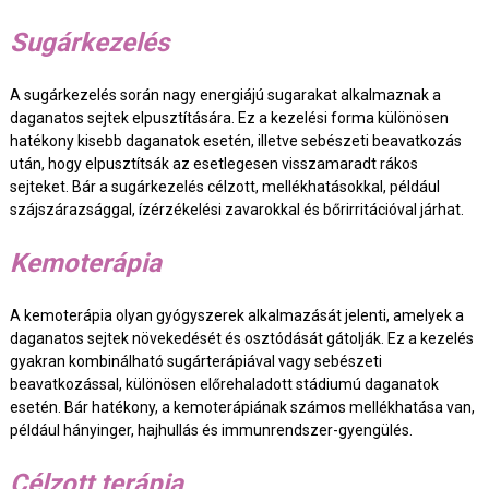
Sugárkezelés
A sugárkezelés során nagy energiájú sugarakat alkalmaznak a
daganatos sejtek elpusztítására. Ez a kezelési forma különösen
hatékony kisebb daganatok esetén, illetve sebészeti beavatkozás
után, hogy elpusztítsák az esetlegesen visszamaradt rákos
sejteket. Bár a sugárkezelés célzott, mellékhatásokkal, például
szájszárazsággal, ízérzékelési zavarokkal és bőrirritációval járhat.
Kemoterápia
A kemoterápia olyan gyógyszerek alkalmazását jelenti, amelyek a
daganatos sejtek növekedését és osztódását gátolják. Ez a kezelés
gyakran kombinálható sugárterápiával vagy sebészeti
beavatkozással, különösen előrehaladott stádiumú daganatok
esetén. Bár hatékony, a kemoterápiának számos mellékhatása van,
például hányinger, hajhullás és immunrendszer-gyengülés.
Célzott terápia