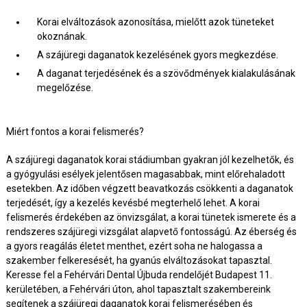
Korai elváltozások azonosítása, mielőtt azok tüneteket
okoznának.
A szájüregi daganatok kezelésének gyors megkezdése.
A daganat terjedésének és a szövődmények kialakulásának
megelőzése.
Miért fontos a korai felismerés?
A szájüregi daganatok korai stádiumban gyakran jól kezelhetők, és
a gyógyulási esélyek jelentősen magasabbak, mint előrehaladott
esetekben. Az időben végzett beavatkozás csökkenti a daganatok
terjedését, így a kezelés kevésbé megterhelő lehet. A korai
felismerés érdekében az önvizsgálat, a korai tünetek ismerete és a
rendszeres szájüregi vizsgálat alapvető fontosságú. Az éberség és
a gyors reagálás életet menthet, ezért soha ne halogassa a
szakember felkeresését, ha gyanús elváltozásokat tapasztal.
Keresse fel a Fehérvári Dental Újbuda rendelőjét Budapest 11.
kerületében, a Fehérvári úton, ahol tapasztalt szakembereink
segítenek a szájüregi daganatok korai felismerésében és