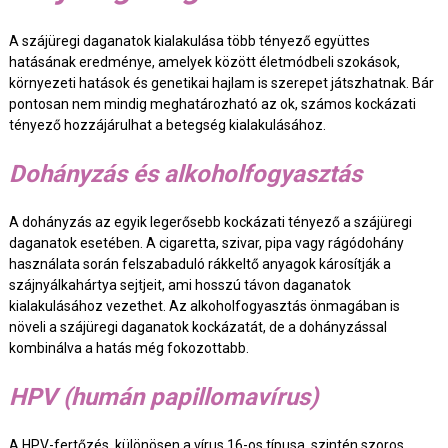
A szájüregi daganatok kialakulása több tényező együttes
hatásának eredménye, amelyek között életmódbeli szokások,
környezeti hatások és genetikai hajlam is szerepet játszhatnak. Bár
pontosan nem mindig meghatározható az ok, számos kockázati
tényező hozzájárulhat a betegség kialakulásához.
Dohányzás és alkoholfogyasztás
A dohányzás az egyik legerősebb kockázati tényező a szájüregi
daganatok esetében. A cigaretta, szivar, pipa vagy rágódohány
használata során felszabaduló rákkeltő anyagok károsítják a
szájnyálkahártya sejtjeit, ami hosszú távon daganatok
kialakulásához vezethet. Az alkoholfogyasztás önmagában is
növeli a szájüregi daganatok kockázatát, de a dohányzással
kombinálva a hatás még fokozottabb.
HPV (humán papillomavírus)
A HPV-fertőzés, különösen a vírus 16-os típusa, szintén szoros