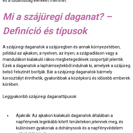
és a tudatosság életeket menthet.
Mi a szájüregi daganat? –
Definíció és típusok
A szájüregi daganatok a szájüregben és annak környezetében,
például az ajkakon, a nyelven, az ínyen, a szájpadláson vagy a
mandulákon kialakuló rákos megbetegedések csoportját jelentik.
Ezek a daganatok a laphámsejtekből indulnak ki, amelyek a szájüreg
belső felszínét borítják. Bár a szájüregi daganatok bármely
korosztályt érinthetik, gyakoribbak a középkorú és idősebb emberek
körében.
Leggyakoribb szájüregi daganattípusok:
Ajakrák: Az ajkakon kialakuló daganatok általában a
napfénynek leginkább kitett területeken jelennek meg, és
különösen gyakoriak a dohányosok és a napfényvédelem