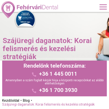
Szájüregi daganatok: Korai
felismerés és kezelési
stratégiák
Rendelőnk telefonszáma:
+36 1 445 0011
Amennyiben a szám foglalt kérjük hívja a központi recepciónkat az alábbi
elérhetőségen
+36 1 700 3930
Kezdőoldal
Blog
Szájüregi daganatok: Korai felismerés és kezelési stratégiák