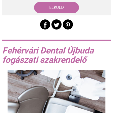
Fehérvári Dental Újbuda
fogászati szakrendelő