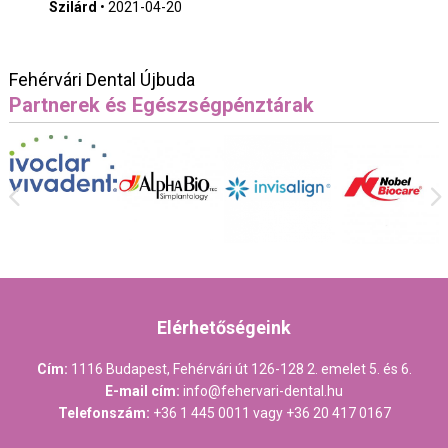
Szilárd
•
2021-04-20
Fehérvári Dental Újbuda
Partnerek és Egészségpénztárak
Elérhetőségeink
Cím:
1116 Budapest, Fehérvári út 126-128 2. emelet 5. és 6.
E-mail cím:
info@fehervari-dental.hu
Telefonszám:
+36 1 445 0011
vagy
+36 20 417 0167