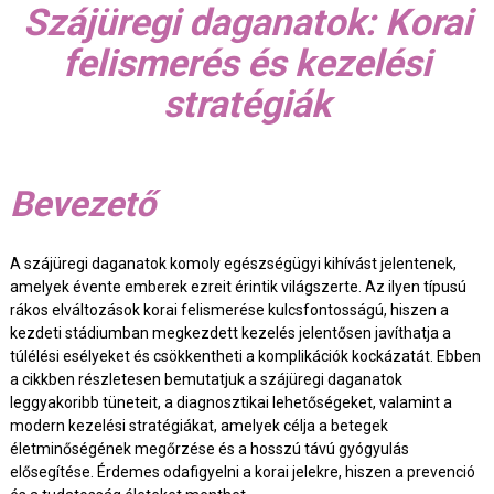
Szájüregi daganatok: Korai
felismerés és kezelési
stratégiák
Bevezető
A szájüregi daganatok komoly egészségügyi kihívást jelentenek,
amelyek évente emberek ezreit érintik világszerte. Az ilyen típusú
rákos elváltozások korai felismerése kulcsfontosságú, hiszen a
kezdeti stádiumban megkezdett kezelés jelentősen javíthatja a
túlélési esélyeket és csökkentheti a komplikációk kockázatát. Ebben
a cikkben részletesen bemutatjuk a szájüregi daganatok
leggyakoribb tüneteit, a diagnosztikai lehetőségeket, valamint a
modern kezelési stratégiákat, amelyek célja a betegek
életminőségének megőrzése és a hosszú távú gyógyulás
elősegítése. Érdemes odafigyelni a korai jelekre, hiszen a prevenció