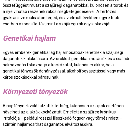
összefüggést mutat a szájüregi daganatokkal, különösen a torok és
a nyelv hátsó részének rákos megbetegedéseivel. A fertőzés
gyakran szexuális úton terjed, és az elmúlt években egyre több
esetben azonosították, mint a szájüregi rák egyik okozóját.
Genetikai hajlam
Egyes emberek genetikailag hajlamosabbak lehetnek a szájüregi
daganatok kialakulására. Az öröklött genetikai mutációk és a családi
halmozódás fokozhatja a kockázatot, különösen akkor, ha a
genetikai tényezők dohányzással, alkoholfogyasztással vagy más
káros szokásokkal párosulnak.
Környezeti tényezők
A napfénynek való túlzott kitettség, különösen az ajkak esetében,
növelheti az ajakrák kockázatát. Emellett a szájüreg krónikus
irritációja – például rosszul illeszkedő fogsor vagy tömés miatt –
szintén hajlamosíthat daganatos elváltozásokra.