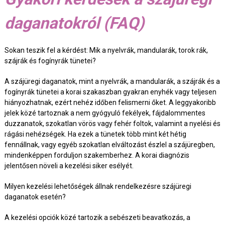
daganatokról (FAQ)
Sokan teszik fel a kérdést: Mik a nyelvrák, mandularák, torok rák,
szájrák és fogínyrák tünetei?
A szájüregi daganatok, mint a nyelvrák, a mandularák, a szájrák és a
fogínyrák tünetei a korai szakaszban gyakran enyhék vagy teljesen
hiányozhatnak, ezért nehéz időben felismerni őket. A leggyakoribb
jelek közé tartoznak a nem gyógyuló fekélyek, fájdalommentes
duzzanatok, szokatlan vörös vagy fehér foltok, valamint a nyelési és
rágási nehézségek. Ha ezek a tünetek több mint két hétig
fennállnak, vagy egyéb szokatlan elváltozást észlel a szájüregben,
mindenképpen forduljon szakemberhez. A korai diagnózis
jelentősen növeli a kezelési siker esélyét.
Milyen kezelési lehetőségek állnak rendelkezésre szájüregi
daganatok esetén?
A kezelési opciók közé tartozik a sebészeti beavatkozás, a