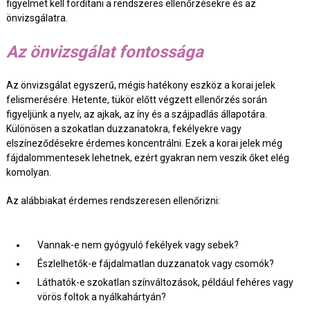
figyelmet kell fordítani a rendszeres ellenőrzésekre és az
önvizsgálatra.
Az önvizsgálat fontossága
Az önvizsgálat egyszerű, mégis hatékony eszköz a korai jelek
felismerésére. Hetente, tükör előtt végzett ellenőrzés során
figyeljünk a nyelv, az ajkak, az íny és a szájpadlás állapotára.
Különösen a szokatlan duzzanatokra, fekélyekre vagy
elszíneződésekre érdemes koncentrálni. Ezek a korai jelek még
fájdalommentesek lehetnek, ezért gyakran nem veszik őket elég
komolyan.
Az alábbiakat érdemes rendszeresen ellenőrizni:
Vannak-e nem gyógyuló fekélyek vagy sebek?
Észlelhetők-e fájdalmatlan duzzanatok vagy csomók?
Láthatók-e szokatlan színváltozások, például fehéres vagy
vörös foltok a nyálkahártyán?