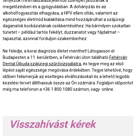
tényezők minimalizálása jelentős szerepet játszanak a
megelőzésben és a gyógyulásban. A dohányzás és az
alkoholfogyasztás elhagyása, a HPV elleni oltás, valamint az
egészséges életmód kialakítása mind hozzájárulhat a szájüregi
daganatok kockázatának csökkentéséhez. Ha bármilyen szokatlan
tünetet – például tartós fekélyt, duzzanatot vagy fájdalmat –
tapasztal, azonnal forduljon szakemberhez.
Ne feledje, a korai diagnózis életet menthet! Látogasson el
Budapesten a 11. kerületben, a Fehérvári úton található
Fehérvári
Dental Újbuda szájüregi szűrővizsgálatra
, és tegye meg az első
lépést saját egészsége megóvása érdekében. Tegye lehetővé, hogy
időben felismerjük az esetleges elváltozásokat és a lehető legjobb
kezelési tervet állíthassuk össze az Ön számára. Foglaljon időpontot
még ma telefonon a +36 1 800 1080 számon, vagy online.
Visszahívást kérek