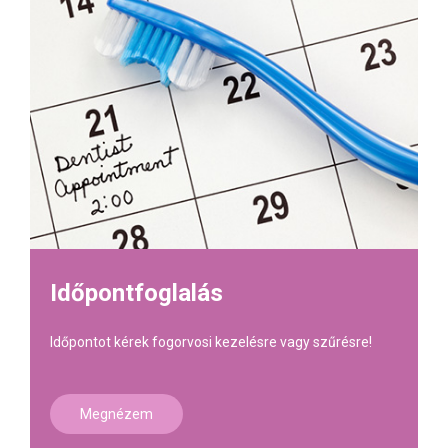
Időpontfoglalás
Időpontot kérek fogorvosi kezelésre vagy szűrésre!
Megnézem