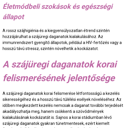
Életmódbeli szokások és egészségi
állapot
A rossz szájhigiénia és a kiegyensúlyozatlan étrend szintén
hozzájárulhat a szájüregi daganatok kialakulásához. Az
immunrendszert gyengítő állapotok, például a HIV-fertőzés vagy a
hosszú távú stressz, szintén növelhetik a kockázatot.
A szájüregi daganatok korai
felismerésének jelentősége
A szájüregi daganatok korai felismerése létfontosságú a kezelés
sikerességéhez és a hosszú távú túlélési esélyek növeléséhez. Az
időben megkezdett kezelés nemcsak a daganat további terjedését
akadályozhatja meg, hanem csökkenti a szövődmények
kialakulásának kockázatát is. Sajnos a korai stádiumban lévő
szájüregi daganatok gyakran tünetmentesek, ezért kiemelt