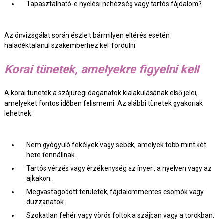
Tapasztalható-e nyelési nehézség vagy tartós fájdalom?
Az önvizsgálat során észlelt bármilyen eltérés esetén
haladéktalanul szakemberhez kell fordulni.
Korai tünetek, amelyekre figyelni kell
A korai tünetek a szájüregi daganatok kialakulásának első jelei,
amelyeket fontos időben felismerni. Az alábbi tünetek gyakoriak
lehetnek:
Nem gyógyuló fekélyek vagy sebek, amelyek több mint két
hete fennállnak.
Tartós vérzés vagy érzékenység az ínyen, a nyelven vagy az
ajkakon.
Megvastagodott területek, fájdalommentes csomók vagy
duzzanatok.
Szokatlan fehér vagy vörös foltok a szájban vagy a torokban.