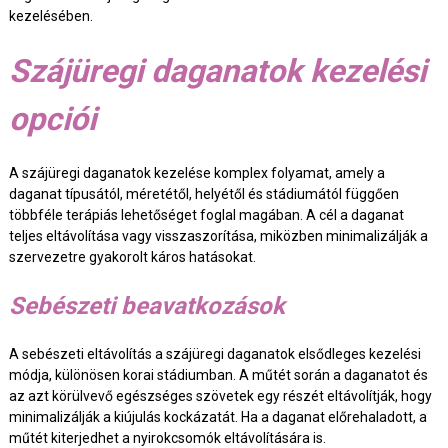
kezelésében.
Szájüregi daganatok kezelési
opciói
A szájüregi daganatok kezelése komplex folyamat, amely a
daganat típusától, méretétől, helyétől és stádiumától függően
többféle terápiás lehetőséget foglal magában. A cél a daganat
teljes eltávolítása vagy visszaszorítása, miközben minimalizálják a
szervezetre gyakorolt káros hatásokat.
Sebészeti beavatkozások
A sebészeti eltávolítás a szájüregi daganatok elsődleges kezelési
módja, különösen korai stádiumban. A műtét során a daganatot és
az azt körülvevő egészséges szövetek egy részét eltávolítják, hogy
minimalizálják a kiújulás kockázatát. Ha a daganat előrehaladott, a
műtét kiterjedhet a nyirokcsomók eltávolítására is.