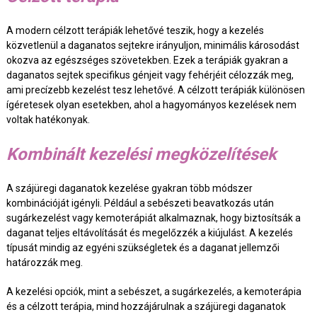
A modern célzott terápiák lehetővé teszik, hogy a kezelés
közvetlenül a daganatos sejtekre irányuljon, minimális károsodást
okozva az egészséges szövetekben. Ezek a terápiák gyakran a
daganatos sejtek specifikus génjeit vagy fehérjéit célozzák meg,
ami precízebb kezelést tesz lehetővé. A célzott terápiák különösen
ígéretesek olyan esetekben, ahol a hagyományos kezelések nem
voltak hatékonyak.
Kombinált kezelési megközelítések
A szájüregi daganatok kezelése gyakran több módszer
kombinációját igényli. Például a sebészeti beavatkozás után
sugárkezelést vagy kemoterápiát alkalmaznak, hogy biztosítsák a
daganat teljes eltávolítását és megelőzzék a kiújulást. A kezelés
típusát mindig az egyéni szükségletek és a daganat jellemzői
határozzák meg.
A kezelési opciók, mint a sebészet, a sugárkezelés, a kemoterápia
és a célzott terápia, mind hozzájárulnak a szájüregi daganatok