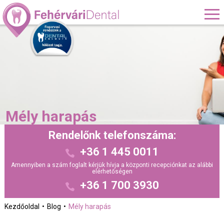
Mély harapás
Rendelőnk telefonszáma:
+36 1 445 0011
Amennyiben a szám foglalt kérjük hívja a központi recepciónkat az alábbi
elérhetőségen
+36 1 700 3930
Kezdőoldal
Blog
Mély harapás