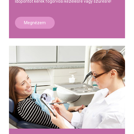
Időpontot kérek fogorvosi kezelésre vagy szűrésre!
Megnézem