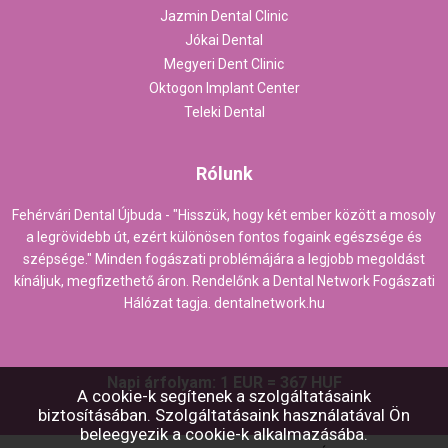
Jazmin Dental Clinic
Jókai Dental
Megyeri Dent Clinic
Oktogon Implant Center
Teleki Dental
Rólunk
Fehérvári Dental Újbuda - "Hisszük, hogy két ember között a mosoly
a legrövidebb út, ezért különösen fontos fogaink egészsége és
szépsége." Minden fogászati problémájára a legjobb megoldást
kínáljuk, megfizethető áron. Rendelőnk a Dental Network Fogászati
Hálózat tagja.
dentalnetwork.hu
Napi árfolyam: 1 EUR = 367 HUF
A cookie-k segítenek a szolgáltatásaink
biztosításában. Szolgáltatásaink használatával Ön
beleegyezik a cookie-k alkalmazásába.