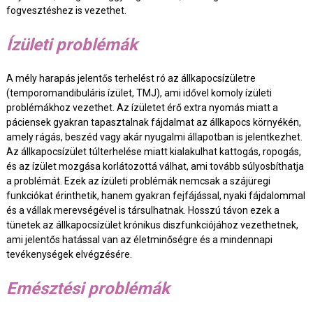
fogvesztéshez is vezethet.
Ízületi problémák
A mély harapás jelentős terhelést ró az állkapocsízületre
(temporomandibuláris ízület, TMJ), ami idővel komoly ízületi
problémákhoz vezethet. Az ízületet érő extra nyomás miatt a
páciensek gyakran tapasztalnak fájdalmat az állkapocs környékén,
amely rágás, beszéd vagy akár nyugalmi állapotban is jelentkezhet.
Az állkapocsízület túlterhelése miatt kialakulhat kattogás, ropogás,
és az ízület mozgása korlátozottá válhat, ami tovább súlyosbíthatja
a problémát. Ezek az ízületi problémák nemcsak a szájüregi
funkciókat érinthetik, hanem gyakran fejfájással, nyaki fájdalommal
és a vállak merevségével is társulhatnak. Hosszú távon ezek a
tünetek az állkapocsízület krónikus diszfunkciójához vezethetnek,
ami jelentős hatással van az életminőségre és a mindennapi
tevékenységek elvégzésére.
Emésztési problémák