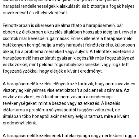
harapási rendellenességek kialakulását, és biztosítja a fogak helyes
növekedését és elhelyezkedését.
Felnőttkorban is sikeresen alkalmazható a harapásemelő, bár
ebben az életkorban a kezelés általában hosszabb ideig tart, mivel a
csontok már kevésbé rugalmasak. Ennek ellenére a harapásemelő
hatékonyan korrigálhatja a mély harapást felnőtteknél is, különösen
akkor, ha a probléma mérsékelt vagy súlyos. A felnőttek esetében a
harapásemelő használatát gyakran kiegészítik más fogszabályozó
eszközökkel, mint például fogszabályozó sínekkel vagy rögzített
fogszabályzókkal, hogy elérjék a kívánt eredményt.
A harapásemelő kezelés előnyei közé tartozik, hogy nem invazív, és
viszonylag kényelmes viseletet biztosít a páciensek számára. Az
eszköz diszkrét, és általában nem zavarja a mindennapi
tevékenységeket, mint a beszéd vagy az étkezés. A kezelés
időtartama a probléma súlyosságától függően változhat, de
általában több hónaptól akár néhány évig is tarthat, mire a kívánt
eredményt elérik.
A harapásemelő kezelésének hatékonysága nagymértékben függ a