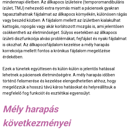
mindennapi életben. Az állkapocs ízületeire (temporomandibuláris
ízület, TMJ) nehezedő extra nyomás miatt a páciensek gyakran
tapasztalhatnak fájdalmat az állkapocs környékén, különösen rágás
vagy beszéd közben. A fájdalom mellett az ízületben kialakulhat
kattogás, ropogás vagy akár korlátozott mozgás is, ami jelentősen
csökkentheti az életminőséget. Súlyos esetekben az állkapocs
ízületi diszfunkciója alvási problémákat, fejfájást és nyaki fájdalmat
is okozhat. Az állkapocsfájdalom kezelése a mély harapás
korrekciója mellett fontos a krónikus fájdalom megelőzése
érdekében.
Ezek a tünetek együttesen és külön-külön is jelentős hatással
lehetnek a páciensek életminőségére. A mély harapás időben
történő felismerése és kezelése elengedhetetlen ahhoz, hogy
megelőzzük a hosszú távú káros hatásokat és helyreállítsuk a
megfelelő fog funkciót és esztétikai egyensúlyt.
Mély harapás
következményei