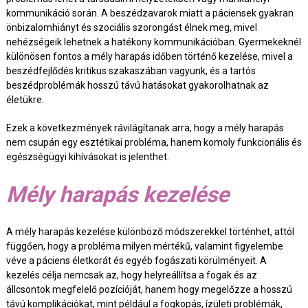
kommunikáció során. A beszédzavarok miatt a páciensek gyakran
önbizalomhiányt és szociális szorongást élnek meg, mivel
nehézségeik lehetnek a hatékony kommunikációban. Gyermekeknél
különösen fontos a mély harapás időben történő kezelése, mivel a
beszédfejlődés kritikus szakaszában vagyunk, és a tartós
beszédproblémák hosszú távú hatásokat gyakorolhatnak az
életükre.
Ezek a következmények rávilágítanak arra, hogy a mély harapás
nem csupán egy esztétikai probléma, hanem komoly funkcionális és
egészségügyi kihívásokat is jelenthet.
Mély harapás kezelése
A mély harapás kezelése különböző módszerekkel történhet, attól
függően, hogy a probléma milyen mértékű, valamint figyelembe
véve a páciens életkorát és egyéb fogászati körülményeit. A
kezelés célja nemcsak az, hogy helyreállítsa a fogak és az
állcsontok megfelelő pozícióját, hanem hogy megelőzze a hosszú
távú komplikációkat, mint például a fogkopás, ízületi problémák,