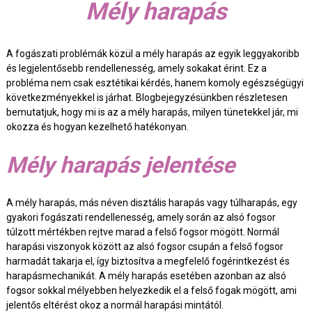
Mély harapás
A fogászati problémák közül a mély harapás az egyik leggyakoribb
és legjelentősebb rendellenesség, amely sokakat érint. Ez a
probléma nem csak esztétikai kérdés, hanem komoly egészségügyi
következményekkel is járhat. Blogbejegyzésünkben részletesen
bemutatjuk, hogy mi is az a mély harapás, milyen tünetekkel jár, mi
okozza és hogyan kezelhető hatékonyan.
Mély harapás jelentése
A mély harapás, más néven disztális harapás vagy túlharapás, egy
gyakori fogászati rendellenesség, amely során az alsó fogsor
túlzott mértékben rejtve marad a felső fogsor mögött. Normál
harapási viszonyok között az alsó fogsor csupán a felső fogsor
harmadát takarja el, így biztosítva a megfelelő fogérintkezést és
harapásmechanikát. A mély harapás esetében azonban az alsó
fogsor sokkal mélyebben helyezkedik el a felső fogak mögött, ami
jelentős eltérést okoz a normál harapási mintától.