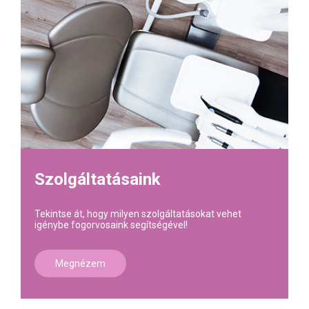
Szolgáltatásaink
Tekintse át, hogy milyen szolgáltatásokat vehet
igénybe fogorvosaink segítségével!
Megnézem