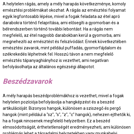
A helytelen rágás, amely a mély harapás következménye, komoly
emésztési problémákat okozhat. A rágás az emésztési folyamat
egyik legfontosabb lépése, mivel a fogak feladata az étel apró
darabokra történő felaprítása, ami elősegíti a gyomorban és a
bélrendszerben történő további lebontást. Ha a rágás nem
megfelelő, az étel nagyobb darabokban kerül a gyomorba, ami
megnehezíti az emésztést és felszívódást. Ennek következtében
emésztési zavarok, mint például puffadás, gyomorfájdalom és
székrekedés léphetnek fel. Hosszú távon a nem megfelelő
emésztés tápanyaghiányhoz is vezethet, ami negatívan
befolyásolhatja az általános egészségi állapotot.
Beszédzavarok
A mély harapás beszédproblémákhoz is vezethet, mivel a fogak
helytelen pozíciója befolyásolja a hangképzést és a beszéd
artikulációját. Bizonyos hangok, különösen a sziszegő és pergő
hangok (mint például a "sz", "s", "z", "c" hangok), nehezen ejthetők ki,
ha a fogak nincsenek megfelelő helyzetben. Ez a beszéd
elmosódottságát, érthetetlenségét eredményezheti, ami különösen
problémás lehet a társadalmi helyzetekben vagy munkahelyi