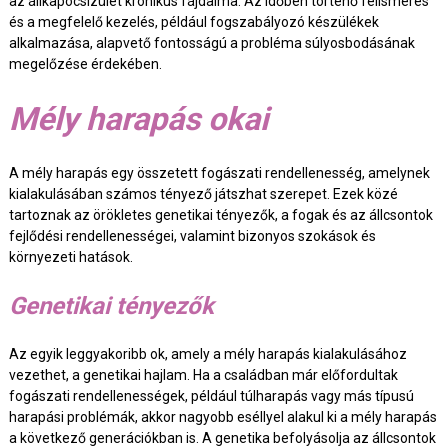
az állkapocsízület krónikus fájdalma. Az időben történő felismerés
és a megfelelő kezelés, például fogszabályozó készülékek
alkalmazása, alapvető fontosságú a probléma súlyosbodásának
megelőzése érdekében.
Mély harapás okai
A mély harapás egy összetett fogászati rendellenesség, amelynek
kialakulásában számos tényező játszhat szerepet. Ezek közé
tartoznak az örökletes genetikai tényezők, a fogak és az állcsontok
fejlődési rendellenességei, valamint bizonyos szokások és
környezeti hatások.
Genetikai tényezők
Az egyik leggyakoribb ok, amely a mély harapás kialakulásához
vezethet, a genetikai hajlam. Ha a családban már előfordultak
fogászati rendellenességek, például túlharapás vagy más típusú
harapási problémák, akkor nagyobb eséllyel alakul ki a mély harapás
a következő generációkban is. A genetika befolyásolja az állcsontok