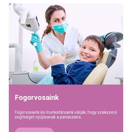
Fogorvosaink
Fogorvosaink és munkatársaink várják, hogy szakszerű
segítséget nyújtsanak a panaszaira.