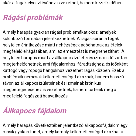
akár a fogak elvesztéséhez is vezethet, ha nem kezelik időben.
Rágási problémák
A mély harapás gyakran rágási problémákat okoz, amelyek
különböző formában jelentkezhetnek. A rágás során a fogak
helytelen érintkezése miatt nehézségek adódhatnak az ételek
megfelelő elrágásában, ami az emésztést is megnehezítheti. A
helytelen harapás miatt az állkapocs ízületei és izmai is túlzottan
megterhelődhetnek, ami fájdalomhoz, fáradtsághoz, és időnként
kattogó vagy ropogó hangokhoz vezethet rágás közben. Ezek a
problémák nemcsak kellemetlenséget okoznak, hanem hosszú
távon az állkapocs ízületeinek és izmainak krónikus
megbetegedéséhez is vezethetnek, ha nem történik meg a
megfelelő fogászati beavatkozás.
Állkapocs fájdalom
A mély harapás következtében jelentkező állkapocsfájdalom egy
másik gyakori tünet, amely komoly kellemetlenséget okozhat a