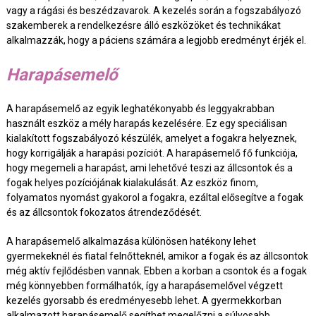
vagy a rágási és beszédzavarok. A kezelés során a fogszabályozó
szakemberek a rendelkezésre álló eszközöket és technikákat
alkalmazzák, hogy a páciens számára a legjobb eredményt érjék el.
Harapásemelő
A harapásemelő az egyik leghatékonyabb és leggyakrabban
használt eszköz a mély harapás kezelésére. Ez egy speciálisan
kialakított fogszabályozó készülék, amelyet a fogakra helyeznek,
hogy korrigálják a harapási pozíciót. A harapásemelő fő funkciója,
hogy megemeli a harapást, ami lehetővé teszi az állcsontok és a
fogak helyes pozíciójának kialakulását. Az eszköz finom,
folyamatos nyomást gyakorol a fogakra, ezáltal elősegítve a fogak
és az állcsontok fokozatos átrendeződését.
A harapásemelő alkalmazása különösen hatékony lehet
gyermekeknél és fiatal felnőtteknél, amikor a fogak és az állcsontok
még aktív fejlődésben vannak. Ebben a korban a csontok és a fogak
még könnyebben formálhatók, így a harapásemelővel végzett
kezelés gyorsabb és eredményesebb lehet. A gyermekkorban
alkalmazott harapásemelő segíthet megelőzni a súlyosabb