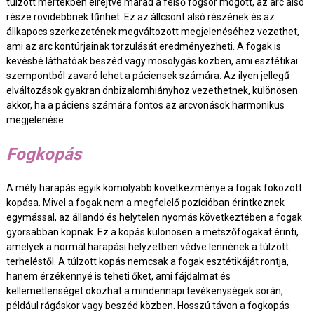
túlzott mértékben elrejtve marad a felső fogsor mögött, az arc alsó
része rövidebbnek tűnhet. Ez az állcsont alsó részének és az
állkapocs szerkezetének megváltozott megjelenéséhez vezethet,
ami az arc kontúrjainak torzulását eredményezheti. A fogak is
kevésbé láthatóak beszéd vagy mosolygás közben, ami esztétikai
szempontból zavaró lehet a páciensek számára. Az ilyen jellegű
elváltozások gyakran önbizalomhiányhoz vezethetnek, különösen
akkor, ha a páciens számára fontos az arcvonások harmonikus
megjelenése.
Fogkopás
A mély harapás egyik komolyabb következménye a fogak fokozott
kopása. Mivel a fogak nem a megfelelő pozícióban érintkeznek
egymással, az állandó és helytelen nyomás következtében a fogak
gyorsabban kopnak. Ez a kopás különösen a metszőfogakat érinti,
amelyek a normál harapási helyzetben védve lennének a túlzott
terheléstől. A túlzott kopás nemcsak a fogak esztétikáját rontja,
hanem érzékennyé is teheti őket, ami fájdalmat és
kellemetlenséget okozhat a mindennapi tevékenységek során,
például rágáskor vagy beszéd közben. Hosszú távon a fogkopás