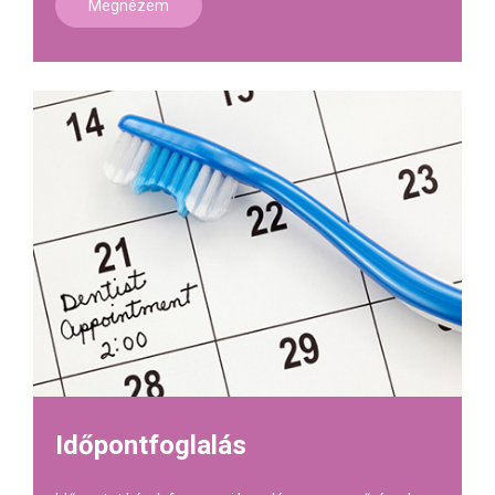
Megnézem
Időpontfoglalás