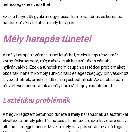
nehézségekhez vezethet.
Ezek a tényezők gyakran egymással kombinálódnak és komplex
hatásuk révén alakul ki a mély harapás.
Mély harapás tünetei
A mély harapás számos tünettel járhat, melyek egy része már
korán felismerhető, míg mások csak hosszú távon válnak
nyilvánvalóvá. Ezek a tünetek nem csupán esztétikai problémákat
okoznak, hanem komoly funkcionális és egészségügyi kihívásokhoz
is vezethetnek, amelyek idővel súlyosbodhatnak. Az alábbiakban
részletesen bemutatjuk a mély harapás leggyakoribb tüneteit.
Esztétikai problémák
Az egyik legszembetűnőbb tünete a mély harapásnak az esztétikai
elváltozás, amely jelentős hatással lehet az arc szerkezetére és az
általános megjelenésre. Mivel a mély harapás során az alsó fogsor