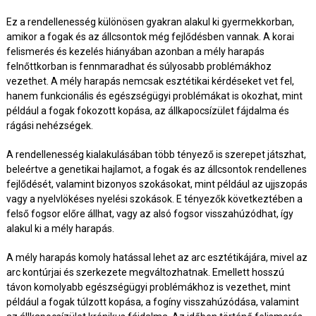
Ez a rendellenesség különösen gyakran alakul ki gyermekkorban,
amikor a fogak és az állcsontok még fejlődésben vannak. A korai
felismerés és kezelés hiányában azonban a mély harapás
felnőttkorban is fennmaradhat és súlyosabb problémákhoz
vezethet. A mély harapás nemcsak esztétikai kérdéseket vet fel,
hanem funkcionális és egészségügyi problémákat is okozhat, mint
például a fogak fokozott kopása, az állkapocsízület fájdalma és
rágási nehézségek.
A rendellenesség kialakulásában több tényező is szerepet játszhat,
beleértve a genetikai hajlamot, a fogak és az állcsontok rendellenes
fejlődését, valamint bizonyos szokásokat, mint például az ujjszopás
vagy a nyelvlökéses nyelési szokások. E tényezők következtében a
felső fogsor előre állhat, vagy az alsó fogsor visszahúzódhat, így
alakul ki a mély harapás.
A mély harapás komoly hatással lehet az arc esztétikájára, mivel az
arc kontúrjai és szerkezete megváltozhatnak. Emellett hosszú
távon komolyabb egészségügyi problémákhoz is vezethet, mint
például a fogak túlzott kopása, a fogíny visszahúzódása, valamint