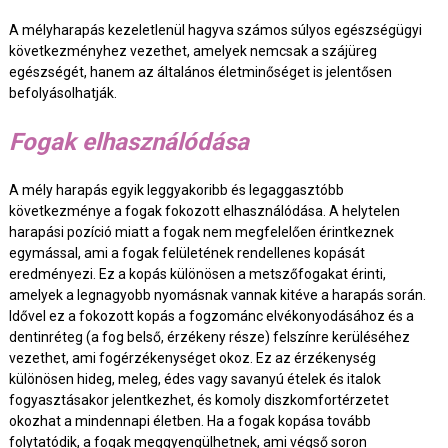
A mélyharapás kezeletlenül hagyva számos súlyos egészségügyi
következményhez vezethet, amelyek nemcsak a szájüreg
egészségét, hanem az általános életminőséget is jelentősen
befolyásolhatják.
Fogak elhasználódása
A mély harapás egyik leggyakoribb és legaggasztóbb
következménye a fogak fokozott elhasználódása. A helytelen
harapási pozíció miatt a fogak nem megfelelően érintkeznek
egymással, ami a fogak felületének rendellenes kopását
eredményezi. Ez a kopás különösen a metszőfogakat érinti,
amelyek a legnagyobb nyomásnak vannak kitéve a harapás során.
Idővel ez a fokozott kopás a fogzománc elvékonyodásához és a
dentinréteg (a fog belső, érzékeny része) felszínre kerüléséhez
vezethet, ami fogérzékenységet okoz. Ez az érzékenység
különösen hideg, meleg, édes vagy savanyú ételek és italok
fogyasztásakor jelentkezhet, és komoly diszkomfortérzetet
okozhat a mindennapi életben. Ha a fogak kopása tovább
folytatódik, a fogak meggyengülhetnek, ami végső soron