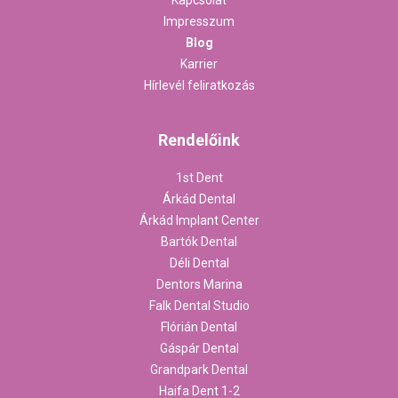
Impresszum
Blog
Karrier
Hírlevél feliratkozás
Rendelőink
1st Dent
Árkád Dental
Árkád Implant Center
Bartók Dental
Déli Dental
Dentors Marina
Falk Dental Studio
Flórián Dental
Gáspár Dental
Grandpark Dental
Haifa Dent 1-2