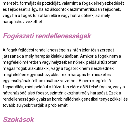
méretét, formáját és pozícióját, valamint a fogak elhelyezkedését
és fejlődését is. Így, ha az állcsontok aszimmetrikusan fejlődnek,
vagy ha a fogak túlzottan előre vagy hátra dőlnek, az mély
harapáshoz vezethet.
Fogászati rendellenességek
A fogak fejlődési rendellenességei szintén jelentős szerepet
játszanak a mély harapás kialakulásában. Amikor a fogak nem a
megfelelő méretben vagy helyzetben nőnek, például túlzottan
magas fogak alakulnak ki, vagy a fogsorok nem illeszkednek
megfelelően egymáshoz, akkor ez a harapás természetes
egyensúlyának felborulásához vezethet. A nem megfelelő
fogsorállás, mint például a túlzottan előre dőlő felső fogsor, vagy a
hátrahúzódó alsó fogsor, szintén okozhat mély harapást. Ezek a
rendellenességek gyakran kombinálódnak genetikai tényezőkkel, és
tovább súlyosbíthatják a problémát.
Szokások