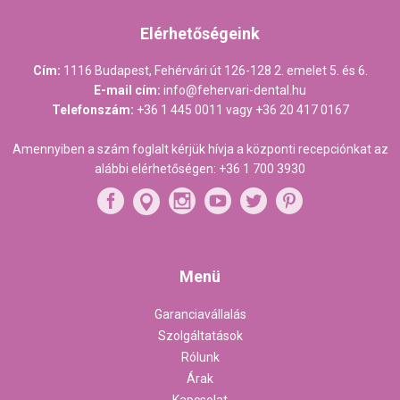
Elérhetőségeink
Cím:
1116 Budapest, Fehérvári út 126-128 2. emelet 5. és 6.
E-mail cím:
info@fehervari-dental.hu
Telefonszám:
+36 1 445 0011
vagy
+36 20 417 0167
Amennyiben a szám foglalt kérjük hívja a központi recepciónkat az
alábbi elérhetőségen:
+36 1 700 3930
Menü
Garanciavállalás
Szolgáltatások
Rólunk
Árak
Kapcsolat