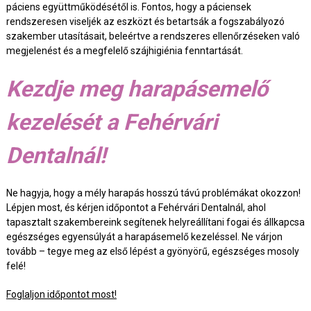
páciens együttműködésétől is. Fontos, hogy a páciensek
rendszeresen viseljék az eszközt és betartsák a fogszabályozó
szakember utasításait, beleértve a rendszeres ellenőrzéseken való
megjelenést és a megfelelő szájhigiénia fenntartását.
Kezdje meg harapásemelő
kezelését a Fehérvári
Dentalnál!
Ne hagyja, hogy a mély harapás hosszú távú problémákat okozzon!
Lépjen most, és kérjen időpontot a Fehérvári Dentalnál, ahol
tapasztalt szakembereink segítenek helyreállítani fogai és állkapcsa
egészséges egyensúlyát a harapásemelő kezeléssel. Ne várjon
tovább – tegye meg az első lépést a gyönyörű, egészséges mosoly
felé!
Foglaljon időpontot most!