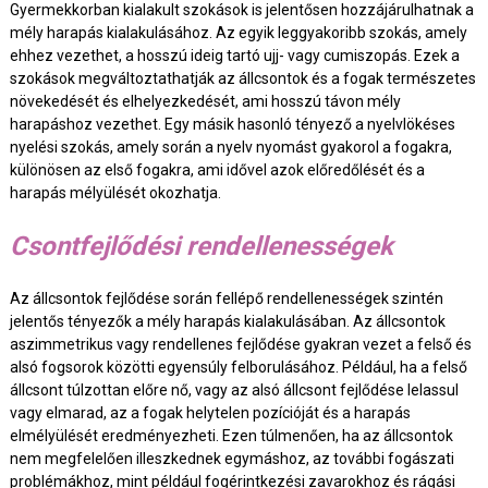
Gyermekkorban kialakult szokások is jelentősen hozzájárulhatnak a
mély harapás kialakulásához. Az egyik leggyakoribb szokás, amely
ehhez vezethet, a hosszú ideig tartó ujj- vagy cumiszopás. Ezek a
szokások megváltoztathatják az állcsontok és a fogak természetes
növekedését és elhelyezkedését, ami hosszú távon mély
harapáshoz vezethet. Egy másik hasonló tényező a nyelvlökéses
nyelési szokás, amely során a nyelv nyomást gyakorol a fogakra,
különösen az első fogakra, ami idővel azok előredőlését és a
harapás mélyülését okozhatja.
Csontfejlődési rendellenességek
Az állcsontok fejlődése során fellépő rendellenességek szintén
jelentős tényezők a mély harapás kialakulásában. Az állcsontok
aszimmetrikus vagy rendellenes fejlődése gyakran vezet a felső és
alsó fogsorok közötti egyensúly felborulásához. Például, ha a felső
állcsont túlzottan előre nő, vagy az alsó állcsont fejlődése lelassul
vagy elmarad, az a fogak helytelen pozícióját és a harapás
elmélyülését eredményezheti. Ezen túlmenően, ha az állcsontok
nem megfelelően illeszkednek egymáshoz, az további fogászati
problémákhoz, mint például fogérintkezési zavarokhoz és rágási