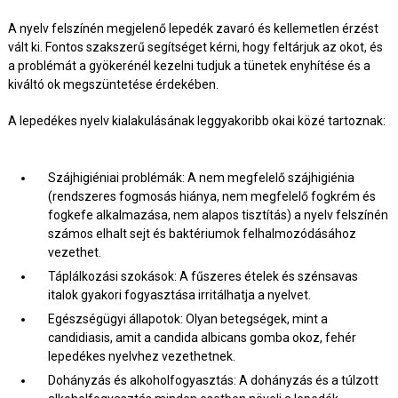
A nyelv felszínén megjelenő lepedék zavaró és kellemetlen érzést
vált ki. Fontos szakszerű segítséget kérni, hogy feltárjuk az okot, és
a problémát a gyökerénél kezelni tudjuk a tünetek enyhítése és a
kiváltó ok megszüntetése érdekében.
A lepedékes nyelv kialakulásának leggyakoribb okai közé tartoznak:
Szájhigiéniai problémák: A nem megfelelő szájhigiénia
(rendszeres fogmosás hiánya, nem megfelelő fogkrém és
fogkefe alkalmazása, nem alapos tisztítás) a nyelv felszínén
számos elhalt sejt és baktériumok felhalmozódásához
vezethet.
Táplálkozási szokások: A fűszeres ételek és szénsavas
italok gyakori fogyasztása irritálhatja a nyelvet.
Egészségügyi állapotok: Olyan betegségek, mint a
candidiasis, amit a candida albicans gomba okoz, fehér
lepedékes nyelvhez vezethetnek.
Dohányzás és alkoholfogyasztás: A dohányzás és a túlzott