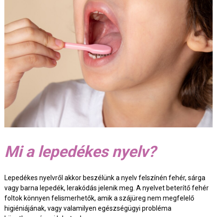
Mi a lepedékes nyelv?
Lepedékes nyelvről akkor beszélünk a nyelv felszínén fehér, sárga
vagy barna lepedék, lerakódás jelenik meg. A nyelvet beterítő fehér
foltok könnyen felismerhetők, amik a szájüreg nem megfelelő
higiéniájának, vagy valamilyen egészségügyi probléma