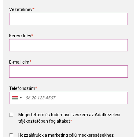
Vezetéknév
*
Keresztnév
*
E-mail cím
*
Telefonszám
*
Megértettem és tudomásul veszem az
Adatkezelési
tájékoztató
ban foglaltakat
*
Hozzájárulok a marketing célú megkeresésekhez