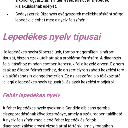
alkoholfogyasztás minden esetben növeli a lepedék
kialakulásának esélyét.
Gyógyszerek: Bizonyos gyógyszerek mellékhatásként sárga
lepedék jelenhet meg a nyelv felszínén.
Lepedékes nyelv típusai
Ha lepedékes nyelvről beszélünk, fontos megemlíteni a három
típusát, hiszen ezek utalhatnak a probléma forrására. A diagnózis
felállításához minden esetben keressük fel a kezelő orvost! Ez nem
csak az állapot felméréséhez, de a személyre szabott kezelési terv
kialakításához is elengedhetetlen. Ez az összefoglaló tájékoztató
jellegű a lepedékes nyelv típusairól, és azok kezelési módjairól.
Fehér lepedékes nyelv
A fehér lepedékes nyelv gyakran a Candida albicans gomba
elszaporodásának következménye, amely a szájüregben található.
A nyelv felszínén megjelenő fehér lepedék és foltok
diagnosztizálása orvosi vizsgálattal történik, amely magában