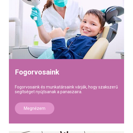
Fogorvosaink
Fogorvosaink és munkatársaink várják, hogy szakszerű
segítséget nyújtsanak a panaszaira.
Megnézem