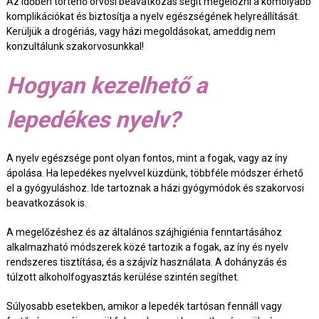
Az időben történő orvosi beavatkozás segít megelőzni a komolyabb
komplikációkat és biztosítja a nyelv egészségének helyreállítását.
Kerüljük a drogériás, vagy házi megoldásokat, ameddig nem
konzultálunk szakorvosunkkal!
Hogyan kezelhető a
lepedékes nyelv?
A nyelv egészsége pont olyan fontos, mint a fogak, vagy az íny
ápolása. Ha lepedékes nyelvvel küzdünk, többféle módszer érhető
el a gyógyuláshoz. Ide tartoznak a házi gyógymódok és szakorvosi
beavatkozások is.
A megelőzéshez és az általános szájhigiénia fenntartásához
alkalmazható módszerek közé tartozik a fogak, az íny és nyelv
rendszeres tisztítása, és a szájvíz használata. A dohányzás és
túlzott alkoholfogyasztás kerülése szintén segíthet.
Súlyosabb esetekben, amikor a lepedék tartósan fennáll vagy