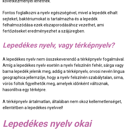
következményei lehetnek.
Fontos foglalkozni a nyelv egészségével, mivel a lepedék elhalt
sejteket, baktériumokat is tartalmazha és a lepedék
felhalmozódása ezek elszaporodásához vezethet, ami
fertőzéseket eredményezhet a szájüregben.
Lepedékes nyelv, vagy térképnyelv?
A lepedékes nyelv nem összekeverendő a térképnyelv fogalmával.
Amíg a lepedékes nyelv esetén a nyelv felszínén fehér, sárga vagy
barna lepedék jelenik meg, addig a térképnyelv, orvosi nevén lingua
geographica jellemzője, hogy a nyelv felszínén szabálytalan, sima,
vörös foltok figyelhetők meg, amelyek időnként változnak,
hasonlítva egy térképre.
A térképnyelv ártalmatlan, általában nem okoz kellemetlenséget,
ellentétben a lepedékes nyelvvel!
Lepedékes nyelv okai