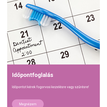
Időpontfoglalás
Időpontot kérek fogorvosi kezelésre vagy szűrésre!
Megnézem