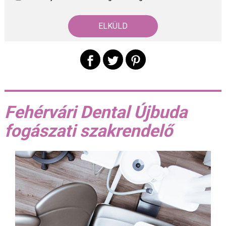
Fehérvári Dental Újbuda
fogászati szakrendelő