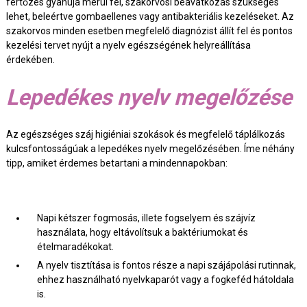
fertőzés gyanúja merül fel, szakorvosi beavatkozás szükséges
lehet, beleértve gombaellenes vagy antibakteriális kezeléseket. Az
szakorvos minden esetben megfelelő diagnózist állít fel és pontos
kezelési tervet nyújt a nyelv egészségének helyreállítása
érdekében.
Lepedékes nyelv megelőzése
Az egészséges száj higiéniai szokások és megfelelő táplálkozás
kulcsfontosságúak a lepedékes nyelv megelőzésében. Íme néhány
tipp, amiket érdemes betartani a mindennapokban:
Napi kétszer fogmosás, illete fogselyem és szájvíz
használata, hogy eltávolítsuk a baktériumokat és
ételmaradékokat.
A nyelv tisztítása is fontos része a napi szájápolási rutinnak,
ehhez használható nyelvkaparót vagy a fogkeféd hátoldala
is.