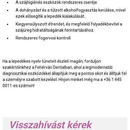
A szájhigiénés eszközök rendszeres cseréje.
A dohányzást és a túlzott alkoholfogyasztás kerülése, mivel
ezek elősegítik a lepedék kialakulását.
Kiegyensúlyozott étrendet, és megfelelő folyadékbevitel a
szájüreg hidratáltságának fenntartásához.
Rendszeres fogorvosi kontroll.
Ha a lepedékes nyelv tüneteit észleli magán, forduljon
szakértőinkhez a Fehérvári Dentalban, ahol a legmodernebb
diagnosztikai eszközökkel állapítjuk meg a pontos okot és állítjuk fel
a személyre szabott kezelést. Hívjon minket még ma a +36 1 445
0011-es számon!
Visszahívást kérek