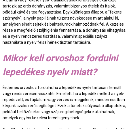
tartozik az erős dohányzás, valamint bizonyos ételek és italok,
például kávé és tea fogyasztása. Egy különleges állapot, a "fekete
szőrnyelv", a nyelv papilláinak túlzott növekedése miatt alakul ki,
amelyben elhalt sejtek és baktériumok halmozódnak fel. A kezelés
része a megfelelő szájhigiénia fenntartása, a dohányzás elhagyása
és a nyelv rendszeres tisztítása, valamint speciális szájvíz
használata a nyelv felszínének tisztán tartására.
Mikor kell orvoshoz fordulni
lepedékes nyelv miatt?
Érdemes orvoshoz fordulni, ha a lepedékes nyelv tartósan fennáll
vagy rendszeresen visszatér. Emellett, ha a lepedék mellett a nyelv
repedezett, és fájdalom vagy vérzés is megjelenik, minden esetben
kérjünk szakszerű segítséget. Ezek a tünetek súlyosabb állapotokra,
például fertőzésekre vagy szájüregi betegségekre utalhatnak,
amelyek egyéni kezelési tervet igényelnek.