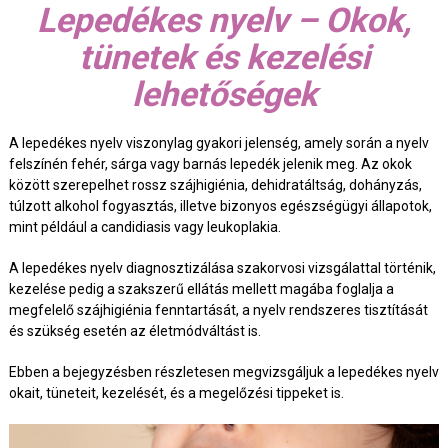
Lepedékes nyelv – Okok,
tünetek és kezelési
lehetőségek
A lepedékes nyelv viszonylag gyakori jelenség, amely során a nyelv
felszínén fehér, sárga vagy barnás lepedék jelenik meg. Az okok
között szerepelhet rossz szájhigiénia, dehidratáltság, dohányzás,
túlzott alkohol fogyasztás, illetve bizonyos egészségügyi állapotok,
mint például a candidiasis vagy leukoplakia.
A lepedékes nyelv diagnosztizálása szakorvosi vizsgálattal történik,
kezelése pedig a szakszerű ellátás mellett magába foglalja a
megfelelő szájhigiénia fenntartását, a nyelv rendszeres tisztítását
és szükség esetén az életmódváltást is.
Ebben a bejegyzésben részletesen megvizsgáljuk a lepedékes nyelv
okait, tüneteit, kezelését, és a megelőzési tippeket is.