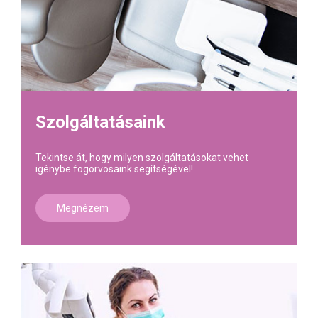
Szolgáltatásaink
Tekintse át, hogy milyen szolgáltatásokat vehet
igénybe fogorvosaink segítségével!
Megnézem