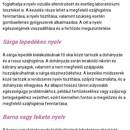
foglalhatja a nyelv vizuális ellenőrzését és esetleg laboratóriumi
teszteket is. A kezelés része lehet a megfelelő szájhigiénia
fenntartása, a nyelv tisztítása, valamint szükség esetén
gombaellenes gyógyszerek alkalmazása. A cél a nyelv
egészségének visszaállítása és a fertőzés megszüntetése.
Sárga lepedékes nyelv
A sárga lepedék kialakulásának fő okai közé tartozik a dohányzás
és a rossz szájhigiénia. A dohányzás során lerakódó nikotin és
kátrány anyagok, valamint a nem megfelelő szájápolás
hozzájárulhatnak a sárga elszíneződéshez. A kezelési módszerek
közé tartozik a rendszeres nyelv tisztítása, szájvíz használata, és a
dohányzás elhagyása. Az állapot hosszú távon súlyosabb
egészségügyi problémákhoz, például fertőzésekhez vagy szájüregi
betegségekhez vezethet, ezért kiemelten fontos a megelőzés és a
megfelelő szájhigiénia fenntartása.
Barna vagy fekete nyelv
A barna vagy fekete nyelv kialakulásának lehetséges okai közé