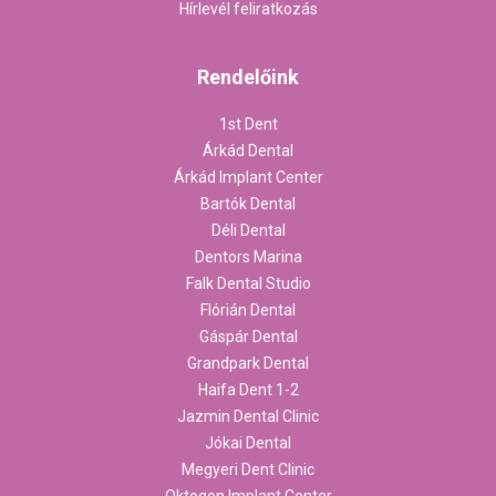
Hírlevél feliratkozás
Rendelőink
1st Dent
Árkád Dental
Árkád Implant Center
Bartók Dental
Déli Dental
Dentors Marina
Falk Dental Studio
Flórián Dental
Gáspár Dental
Grandpark Dental
Haifa Dent 1-2
Jazmin Dental Clinic
Jókai Dental
Megyeri Dent Clinic
Oktogon Implant Center