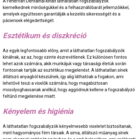
A Fehérvári Dentalnál kínált láthatatlan fogszabályzók
kiemelkednek minőségükkel és a felhasználóbarát jellemzőikkel,
amelyek együttesen garantálják a kezelés sikerességét és a
páciensek elégedettségét.
Esztétikum és diszkréció
Az egyik legfontosabb előny, amit a láthatatlan fogszabályzók
kínálnak, az az, hogy szinte észrevétlenek. Ez különösen fontos
lehet azok számára, akik munkájuk vagy társasági életük során
fontosnak tartják az esztétikus megjelenést. A láthatatlan sínek
átlátszó anyagból készülnek, így alig láthatóak a fogakon, ami
lehetővé teszi a viselők számára, hogy magabiztosan
mosolyoghassanak anélkül, hogy aggódniuk kellene a fogszabályzó
feltűnő megjelenése miatt.
Kényelem és higiénia
A láthatatlan fogszabályzók kényelmesebb viseletet biztosítanak,
mint hagyományos fém társaik. A sima, átlátszó műanyag sínek