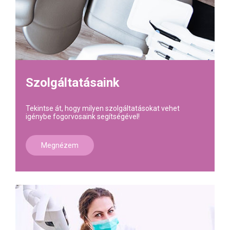
Szolgáltatásaink
Tekintse át, hogy milyen szolgáltatásokat vehet
igénybe fogorvosaink segítségével!
Megnézem