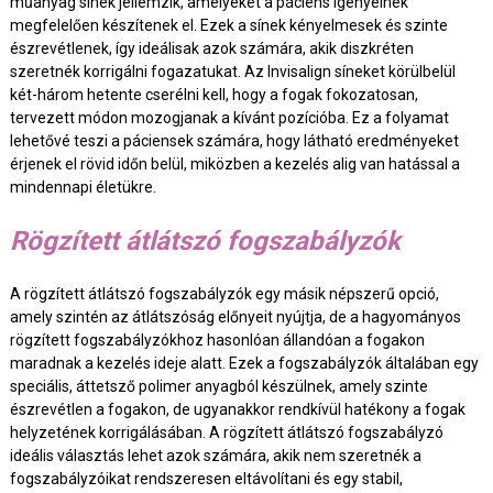
műanyag sínek jellemzik, amelyeket a páciens igényeinek
megfelelően készítenek el. Ezek a sínek kényelmesek és szinte
észrevétlenek, így ideálisak azok számára, akik diszkréten
szeretnék korrigálni fogazatukat. Az Invisalign síneket körülbelül
két-három hetente cserélni kell, hogy a fogak fokozatosan,
tervezett módon mozogjanak a kívánt pozícióba. Ez a folyamat
lehetővé teszi a páciensek számára, hogy látható eredményeket
érjenek el rövid időn belül, miközben a kezelés alig van hatással a
mindennapi életükre.
Rögzített átlátszó fogszabályzók
A rögzített átlátszó fogszabályzók egy másik népszerű opció,
amely szintén az átlátszóság előnyeit nyújtja, de a hagyományos
rögzített fogszabályzókhoz hasonlóan állandóan a fogakon
maradnak a kezelés ideje alatt. Ezek a fogszabályzók általában egy
speciális, áttetsző polimer anyagból készülnek, amely szinte
észrevétlen a fogakon, de ugyanakkor rendkívül hatékony a fogak
helyzetének korrigálásában. A rögzített átlátszó fogszabályzó
ideális választás lehet azok számára, akik nem szeretnék a
fogszabályzóikat rendszeresen eltávolítani és egy stabil,