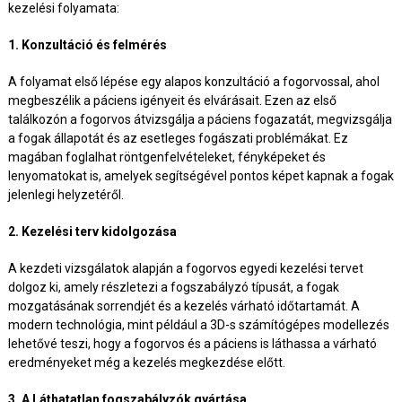
kezelési folyamata:
1. Konzultáció és felmérés
A folyamat első lépése egy alapos konzultáció a fogorvossal, ahol
megbeszélik a páciens igényeit és elvárásait. Ezen az első
találkozón a fogorvos átvizsgálja a páciens fogazatát, megvizsgálja
a fogak állapotát és az esetleges fogászati problémákat. Ez
magában foglalhat röntgenfelvételeket, fényképeket és
lenyomatokat is, amelyek segítségével pontos képet kapnak a fogak
jelenlegi helyzetéről.
2. Kezelési terv kidolgozása
A kezdeti vizsgálatok alapján a fogorvos egyedi kezelési tervet
dolgoz ki, amely részletezi a fogszabályzó típusát, a fogak
mozgatásának sorrendjét és a kezelés várható időtartamát. A
modern technológia, mint például a 3D-s számítógépes modellezés
lehetővé teszi, hogy a fogorvos és a páciens is láthassa a várható
eredményeket még a kezelés megkezdése előtt.
3. A Láthatatlan fogszabályzók gyártása