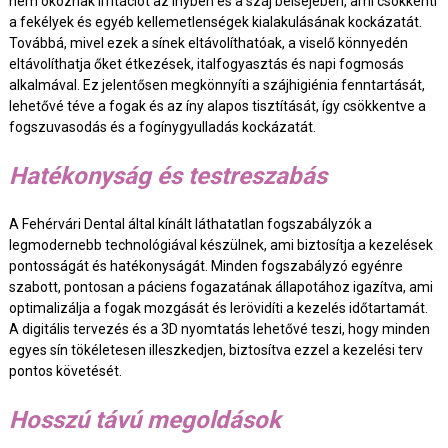
nem okoznak irritációt az ínyben és a száj belsejében, ami csökkenti
a fekélyek és egyéb kellemetlenségek kialakulásának kockázatát.
Továbbá, mivel ezek a sínek eltávolíthatóak, a viselő könnyedén
eltávolíthatja őket étkezések, italfogyasztás és napi fogmosás
alkalmával. Ez jelentősen megkönnyíti a szájhigiénia fenntartását,
lehetővé téve a fogak és az íny alapos tisztítását, így csökkentve a
fogszuvasodás és a fogínygyulladás kockázatát.
Hatékonyság és testreszabás
A Fehérvári Dental által kínált láthatatlan fogszabályzók a
legmodernebb technológiával készülnek, ami biztosítja a kezelések
pontosságát és hatékonyságát. Minden fogszabályzó egyénre
szabott, pontosan a páciens fogazatának állapotához igazítva, ami
optimalizálja a fogak mozgását és lerövidíti a kezelés időtartamát.
A digitális tervezés és a 3D nyomtatás lehetővé teszi, hogy minden
egyes sín tökéletesen illeszkedjen, biztosítva ezzel a kezelési terv
pontos követését.
Hosszú távú megoldások