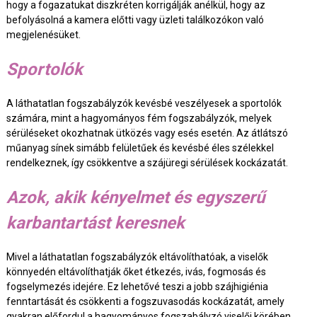
hogy a fogazatukat diszkréten korrigálják anélkül, hogy az
befolyásolná a kamera előtti vagy üzleti találkozókon való
megjelenésüket.
Sportolók
A láthatatlan fogszabályzók kevésbé veszélyesek a sportolók
számára, mint a hagyományos fém fogszabályzók, melyek
sérüléseket okozhatnak ütközés vagy esés esetén. Az átlátszó
műanyag sínek simább felületűek és kevésbé éles szélekkel
rendelkeznek, így csökkentve a szájüregi sérülések kockázatát.
Azok, akik kényelmet és egyszerű
karbantartást keresnek
Mivel a láthatatlan fogszabályzók eltávolíthatóak, a viselők
könnyedén eltávolíthatják őket étkezés, ivás, fogmosás és
fogselymezés idejére. Ez lehetővé teszi a jobb szájhigiénia
fenntartását és csökkenti a fogszuvasodás kockázatát, amely
gyakran előfordul a hagyományos fogszabályzó viselői körében.