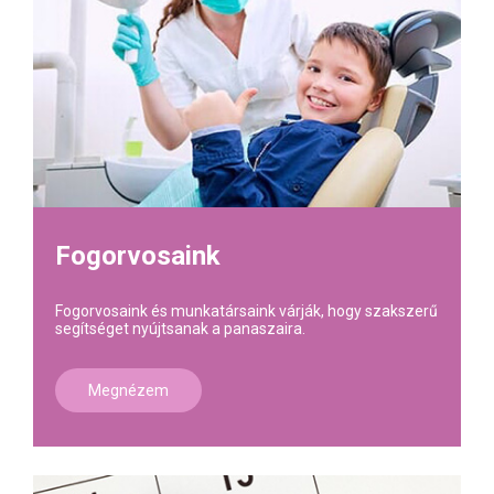
Fogorvosaink
Fogorvosaink és munkatársaink várják, hogy szakszerű
segítséget nyújtsanak a panaszaira.
Megnézem