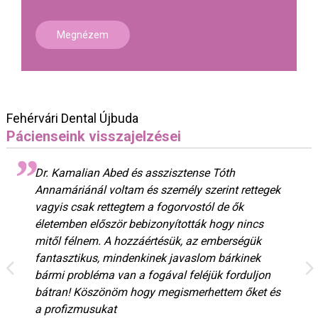
Megnézem
Fehérvári Dental Újbuda
Pácienseink visszajelzései
Dr. Kamalian Abed és asszisztense Tóth
Annamáriánál voltam és személy szerint rettegek
vagyis csak rettegtem a fogorvostól de ők
életemben először bebizonyították hogy nincs
mitől félnem. A hozzáértésük, az emberségük
fantasztikus, mindenkinek javaslom bárkinek
bármi probléma van a fogával feléjük forduljon
bátran! Köszönöm hogy megismerhettem őket és
a profizmusukat