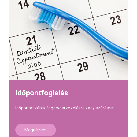
Időpontfoglalás
Időpontot kérek fogorvosi kezelésre vagy szűrésre!
Megnézem