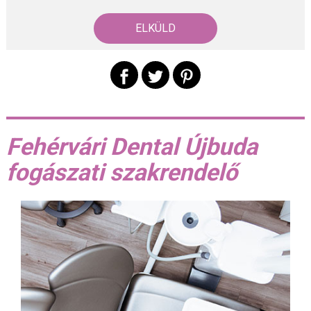
Fehérvári Dental Újbuda
fogászati szakrendelő