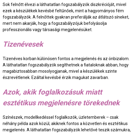
Sok felnőtt élvezi a láthatatlan fogszabályzók diszkrécióját, mivel
ezek a készülékek kevésbé feltűnőek, mint a hagyományos fém
fogszabályzók. A felnőttek gyakran preferálják az átlátszó síneket,
mert nem akarják, hogy a fogszabályzójuk befolyásolja
professzionális vagy társasági megjelenésüket.
Tizenévesek
Tizenéves korban különösen fontos a megjelenés és az önbizalom.
A láthatatlan fogszabályzók segíthetnek a fiataloknak abban, hogy
magabiztosabban mosolyogjanak, mivel a készülékek szinte
észrevétlenek. Ezáltal kevésbé érzik magukat zavarban.
Azok, akik foglalkozásuk miatt
esztétikus megjelenésre törekednek
Színészek, modellkedéssel foglalkozók, üzletemberek – csak
néhány példa azok közül, akiknek fontos a közvetlen és esztétikus
megjelenés. A láthatatlan fogszabályzók lehetővé teszik számukra,