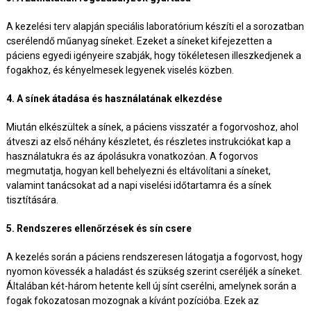
A kezelési terv alapján speciális laboratórium készíti el a sorozatban
cserélendő műanyag síneket. Ezeket a síneket kifejezetten a
páciens egyedi igényeire szabják, hogy tökéletesen illeszkedjenek a
fogakhoz, és kényelmesek legyenek viselés közben.
4. A sínek átadása és használatának elkezdése
Miután elkészültek a sínek, a páciens visszatér a fogorvoshoz, ahol
átveszi az első néhány készletet, és részletes instrukciókat kap a
használatukra és az ápolásukra vonatkozóan. A fogorvos
megmutatja, hogyan kell behelyezni és eltávolítani a síneket,
valamint tanácsokat ad a napi viselési időtartamra és a sínek
tisztítására.
5. Rendszeres ellenőrzések és sín csere
A kezelés során a páciens rendszeresen látogatja a fogorvost, hogy
nyomon kövessék a haladást és szükség szerint cseréljék a síneket.
Általában két-három hetente kell új sínt cserélni, amelynek során a
fogak fokozatosan mozognak a kívánt pozícióba. Ezek az