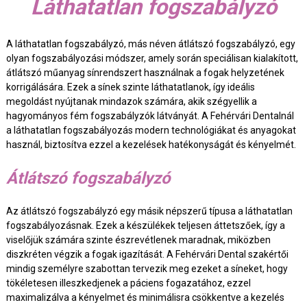
Láthatatlan fogszabályzó
A láthatatlan fogszabályzó, más néven átlátszó fogszabályzó, egy
olyan fogszabályozási módszer, amely során speciálisan kialakított,
átlátszó műanyag sínrendszert használnak a fogak helyzetének
korrigálására. Ezek a sínek szinte láthatatlanok, így ideális
megoldást nyújtanak mindazok számára, akik szégyellik a
hagyományos fém fogszabályzók látványát. A Fehérvári Dentalnál
a láthatatlan fogszabályozás modern technológiákat és anyagokat
használ, biztosítva ezzel a kezelések hatékonyságát és kényelmét.
Átlátszó fogszabályzó
Az átlátszó fogszabályzó egy másik népszerű típusa a láthatatlan
fogszabályozásnak. Ezek a készülékek teljesen áttetszőek, így a
viselőjük számára szinte észrevétlenek maradnak, miközben
diszkréten végzik a fogak igazítását. A Fehérvári Dental szakértői
mindig személyre szabottan tervezik meg ezeket a síneket, hogy
tökéletesen illeszkedjenek a páciens fogazatához, ezzel
maximalizálva a kényelmet és minimálisra csökkentve a kezelés