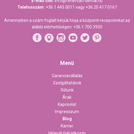
E-mail cím:
info@fehervari-dental.hu
Telefonszám:
+36 1 445 0011
vagy
+36 20 417 0167
Amennyiben a szám foglalt kérjük hívja a központi recepciónkat az
alábbi elérhetőségen:
+36 1 700 3930
Menü
Garanciavállalás
Szolgáltatások
Rólunk
Árak
Kapcsolat
Impresszum
Blog
Karrier
Hírlevél feliratkozás