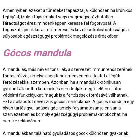
Amennyiben ezeket a tüneteket tapasztalja, különösen ha krónikus
fejfájást, ízületi fájdalmakat vagy megmagyarázhatatlan
fáradtságot érez, mindenképpen keresse fel fogorvosát. A
fogászati gócok korai felismerése és kezelése kulcsfontosságú a
súlyosabb egészségügyi problémák megelőzése érdekében.
Gócos mandula
A mandulák, más néven tonsillák, a szervezet immunrendszerének
fontos részei, amelyek segítenek megvédeni a testet a légúti
fertőzésekkel szemben. Azonban, ha a mandulák krónikusan
gyulladt állapotba kerülnek és nem tudják megfelelően ellátni
védelmi funkciójukat, maguk is a fertőzések forrásává válhatnak.
Ezt az állapotot nevezzük gócos mandulának. A gócos mandula egy
olyan tartós gyulladásos góc, amely folyamatosan jelen van a
szervezetben és komoly egészségügyi problémákat okozhat, ha
nem kezelik időben.
A mandulákban található gyulladásos gócok különösen gyakoriak