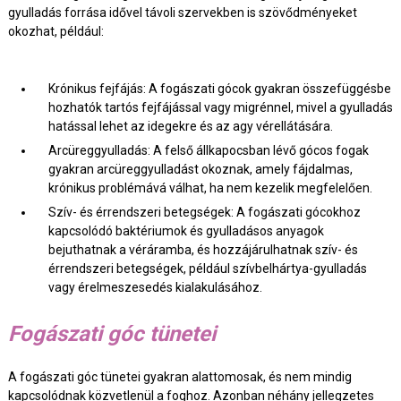
gyulladás forrása idővel távoli szervekben is szövődményeket
okozhat, például:
Krónikus fejfájás: A fogászati gócok gyakran összefüggésbe
hozhatók tartós fejfájással vagy migrénnel, mivel a gyulladás
hatással lehet az idegekre és az agy vérellátására.
Arcüreggyulladás: A felső állkapocsban lévő gócos fogak
gyakran arcüreggyulladást okoznak, amely fájdalmas,
krónikus problémává válhat, ha nem kezelik megfelelően.
Szív- és érrendszeri betegségek: A fogászati gócokhoz
kapcsolódó baktériumok és gyulladásos anyagok
bejuthatnak a véráramba, és hozzájárulhatnak szív- és
érrendszeri betegségek, például szívbelhártya-gyulladás
vagy érelmeszesedés kialakulásához.
Fogászati góc tünetei
A fogászati góc tünetei gyakran alattomosak, és nem mindig
kapcsolódnak közvetlenül a foghoz. Azonban néhány jellegzetes