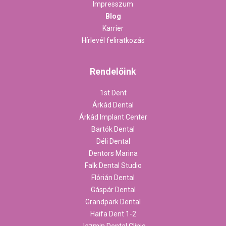
Impresszum
Blog
Karrier
Hírlevél feliratkozás
Rendelőink
1st Dent
Árkád Dental
Árkád Implant Center
Bartók Dental
Déli Dental
Dentors Marina
Falk Dental Studio
Flórián Dental
Gáspár Dental
Grandpark Dental
Haifa Dent 1-2
Jazmin Dental Clinic