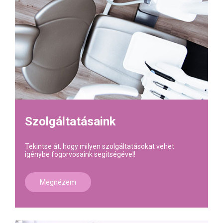
Szolgáltatásaink
Tekintse át, hogy milyen szolgáltatásokat vehet
igénybe fogorvosaink segítségével!
Megnézem