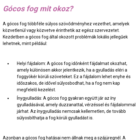
Gócos fog mit okoz?
A gócos fog többféle súlyos szövődményhez vezethet, amelyek
közvetlenül vagy közvetve érinthetik az egész szervezetet.
Kezdetben a gócos fog által okozott problémák lokális jellegűek
lehetnek, mint például:
Helyi fájdalom: A gócos fog időnként fájdalmat okozhat,
amely különösen akkor jelentkezik, ha a gyulladás eléri a
foggyökér körüli szöveteket. Ez a fájdalom lehet enyhe és
időszakos, de idővel súlyosbodhat, ha a fog nem kap
megfelelő kezelést.
Ínygyulladás: A gócos fog gyakran együtt jár az íny
gyulladásával, amely duzzanattal, vérzéssel és fájdalommal
járhat. Az ínygyulladás nemcsak kellemetlen, de tovább
súlyosbíthatja a fog körüli gyulladást is.
Azonban a gócos fog hatásai nem állnak meg a szájüregnél. A