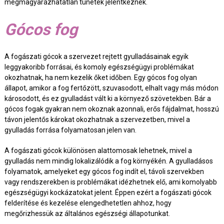
megmagyarázhatatlan tünetek jelentkeznek.
Gócos fog
A fogászati gócok a szervezet rejtett gyulladásainak egyik
leggyakoribb forrásai, és komoly egészségügyi problémákat
okozhatnak, ha nem kezelik őket időben. Egy gócos fog olyan
állapot, amikor a fog fertőzött, szuvasodott, elhalt vagy más módon
károsodott, és ez gyulladást vált ki a környező szövetekben. Bár a
gócos fogak gyakran nem okoznak azonnali, erős fájdalmat, hosszú
távon jelentős károkat okozhatnak a szervezetben, mivel a
gyulladás forrása folyamatosan jelen van.
A fogászati gócok különösen alattomosak lehetnek, mivel a
gyulladás nem mindig lokalizálódik a fog környékén. A gyulladásos
folyamatok, amelyeket egy gócos fog indít el, távoli szervekben
vagy rendszerekben is problémákat idézhetnek elő, ami komolyabb
egészségügyi kockázatokat jelent. Éppen ezért a fogászati gócok
felderítése és kezelése elengedhetetlen ahhoz, hogy
megőrizhessük az általános egészségi állapotunkat.