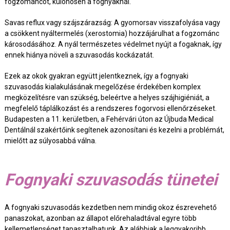
fogzománcot, különösen a fognyaknál.
Savas reflux vagy szájszárazság: A gyomorsav visszafolyása vagy
a csökkent nyáltermelés (xerostomia) hozzájárulhat a fogzománc
károsodásához. A nyál természetes védelmet nyújt a fogaknak, így
ennek hiánya növeli a szuvasodás kockázatát.
Ezek az okok gyakran együtt jelentkeznek, így a fognyaki
szuvasodás kialakulásának megelőzése érdekében komplex
megközelítésre van szükség, beleértve a helyes szájhigiéniát, a
megfelelő táplálkozást és a rendszeres fogorvosi ellenőrzéseket.
Budapesten a 11. kerületben, a Fehérvári úton az Újbuda Medical
Dentálnál szakértőink segítenek azonosítani és kezelni a problémát,
mielőtt az súlyosabbá válna.
Fognyaki szuvasodás tünetei
A fognyaki szuvasodás kezdetben nem mindig okoz észrevehető
panaszokat, azonban az állapot előrehaladtával egyre több
kellemetlenséget tapasztalhatunk. Az alábbiak a leggyakoribb