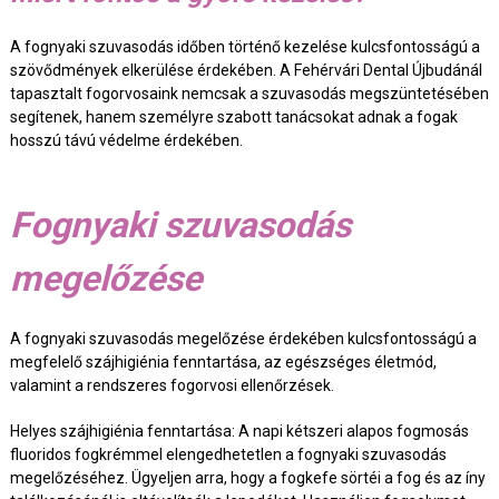
A fognyaki szuvasodás időben történő kezelése kulcsfontosságú a
szövődmények elkerülése érdekében. A Fehérvári Dental Újbudánál
tapasztalt fogorvosaink nemcsak a szuvasodás megszüntetésében
segítenek, hanem személyre szabott tanácsokat adnak a fogak
hosszú távú védelme érdekében.
Fognyaki szuvasodás
megelőzése
A fognyaki szuvasodás megelőzése érdekében kulcsfontosságú a
megfelelő szájhigiénia fenntartása, az egészséges életmód,
valamint a rendszeres fogorvosi ellenőrzések.
Helyes szájhigiénia fenntartása: A napi kétszeri alapos fogmosás
fluoridos fogkrémmel elengedhetetlen a fognyaki szuvasodás
megelőzéséhez. Ügyeljen arra, hogy a fogkefe sörtéi a fog és az íny