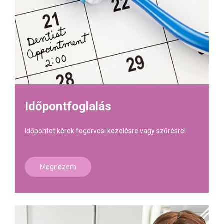
Időpontfoglalás
Időpontot kérek fogorvosi kezelésre vagy szűrésre!
Megnézem