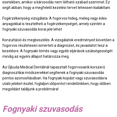
esetekben, amikor a károsodás nem látható szabad szemmel. Ez
segít abban, hogy a megfelelő kezelési tervet lehessen kialakítani.
Fogérzékenység vizsgálata: A fogorvos hideg, meleg vagy édes
anyagokkal is tesztelheti a fogérzékenységet, amely szintén a
fognyaki szuvasodás korai jele lehet.
Konzultáció és megbeszélés: A vizsgálatok eredményeit követően a
fogorvos részletesen ismerteti a diagnózist, és javaslatot tesz a
kezelésre. A fognyaki tömés vagy egyéb eljárások szükségességét
mindig az egyéni állapot határozza meg.
Az Újbuda Medical Dentálnál tapasztalt fogorvosaink korszerű
diagnosztikai módszerekkel segítenek a fognyaki szuvasodás
pontos azonosításában. Ha fognyaki kopást vagy szuvasodásra
utaló jeleket észlel, foglaljon időpontot rendelőnkben, hogy időben
megoldást találjunk a problémára!
Fognyaki szuvasodás