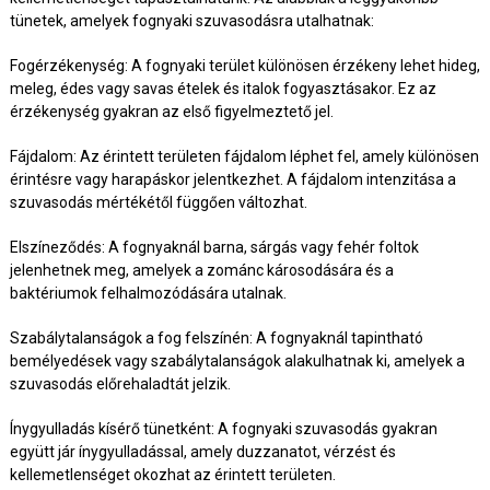
tünetek, amelyek fognyaki szuvasodásra utalhatnak:
Fogérzékenység: A fognyaki terület különösen érzékeny lehet hideg,
meleg, édes vagy savas ételek és italok fogyasztásakor. Ez az
érzékenység gyakran az első figyelmeztető jel.
Fájdalom: Az érintett területen fájdalom léphet fel, amely különösen
érintésre vagy harapáskor jelentkezhet. A fájdalom intenzitása a
szuvasodás mértékétől függően változhat.
Elszíneződés: A fognyaknál barna, sárgás vagy fehér foltok
jelenhetnek meg, amelyek a zománc károsodására és a
baktériumok felhalmozódására utalnak.
Szabálytalanságok a fog felszínén: A fognyaknál tapintható
bemélyedések vagy szabálytalanságok alakulhatnak ki, amelyek a
szuvasodás előrehaladtát jelzik.
Ínygyulladás kísérő tünetként: A fognyaki szuvasodás gyakran
együtt jár ínygyulladással, amely duzzanatot, vérzést és
kellemetlenséget okozhat az érintett területen.