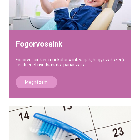
Fogorvosaink
Fogorvosaink és munkatársaink várják, hogy szakszerű
segítséget nyújtsanak a panaszaira.
Megnézem