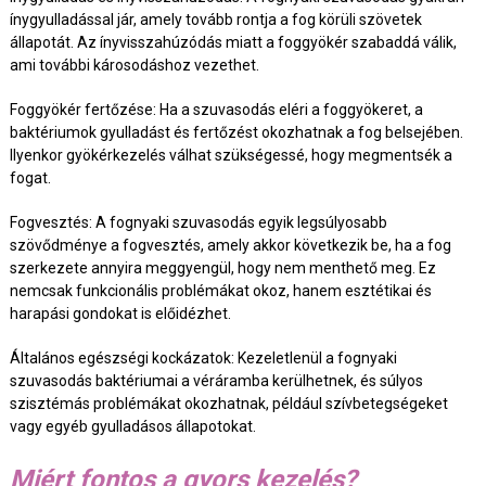
ínygyulladással jár, amely tovább rontja a fog körüli szövetek
állapotát. Az ínyvisszahúzódás miatt a foggyökér szabaddá válik,
ami további károsodáshoz vezethet.
Foggyökér fertőzése: Ha a szuvasodás eléri a foggyökeret, a
baktériumok gyulladást és fertőzést okozhatnak a fog belsejében.
Ilyenkor gyökérkezelés válhat szükségessé, hogy megmentsék a
fogat.
Fogvesztés: A fognyaki szuvasodás egyik legsúlyosabb
szövődménye a fogvesztés, amely akkor következik be, ha a fog
szerkezete annyira meggyengül, hogy nem menthető meg. Ez
nemcsak funkcionális problémákat okoz, hanem esztétikai és
harapási gondokat is előidézhet.
Általános egészségi kockázatok: Kezeletlenül a fognyaki
szuvasodás baktériumai a véráramba kerülhetnek, és súlyos
szisztémás problémákat okozhatnak, például szívbetegségeket
vagy egyéb gyulladásos állapotokat.
Miért fontos a gyors kezelés?