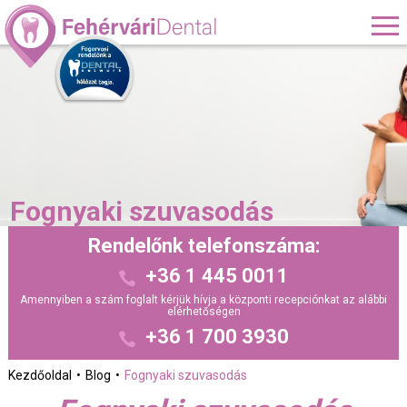
Fognyaki szuvasodás
Rendelőnk telefonszáma:
+36 1 445 0011
Amennyiben a szám foglalt kérjük hívja a központi recepciónkat az alábbi
elérhetőségen
+36 1 700 3930
Kezdőoldal
Blog
Fognyaki szuvasodás