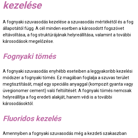
kezelése
A fognyaki szuvasodás kezelése a szuvasodás mértékétől és a fog
állapotától függ. A cél minden esetben a károsodott fogszövet
eltávolítása, a fog struktúrájának helyreállítása, valamint a további
károsodások megelőzése.
Fognyaki tömés
A fognyaki szuvasodás enyhébb eseteiben a leggyakoribb kezelési
módszer a fognyaki tömés. Ez magában foglalja a szuvas terület
megtisztítását, majd egy speciális anyaggal (kompozit gyanta vagy
üvegionomer cement) való feltöltését. A fognyaki tömés nemcsak
helyreállítja a fog eredeti alakját, hanem védi is a további
károsodásoktól.
Fluoridos kezelés
Amennyiben a fognyaki szuvasodás még a kezdeti szakaszban