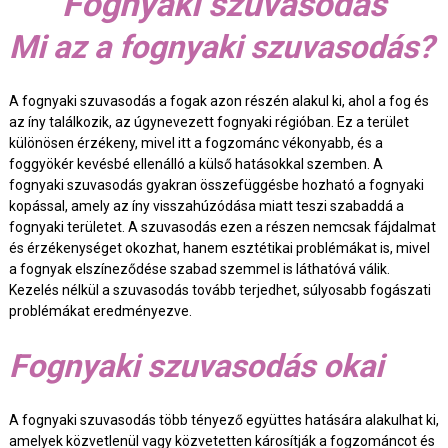
Fognyaki szuvasodás
Mi az a fognyaki szuvasodás?
A fognyaki szuvasodás a fogak azon részén alakul ki, ahol a fog és
az íny találkozik, az úgynevezett fognyaki régióban. Ez a terület
különösen érzékeny, mivel itt a fogzománc vékonyabb, és a
foggyökér kevésbé ellenálló a külső hatásokkal szemben. A
fognyaki szuvasodás gyakran összefüggésbe hozható a fognyaki
kopással, amely az íny visszahúzódása miatt teszi szabaddá a
fognyaki területet. A szuvasodás ezen a részen nemcsak fájdalmat
és érzékenységet okozhat, hanem esztétikai problémákat is, mivel
a fognyak elszíneződése szabad szemmel is láthatóvá válik.
Kezelés nélkül a szuvasodás tovább terjedhet, súlyosabb fogászati
problémákat eredményezve.
Fognyaki szuvasodás okai
A fognyaki szuvasodás több tényező együttes hatására alakulhat ki,
amelyek közvetlenül vagy közvetetten károsítják a fogzománcot és