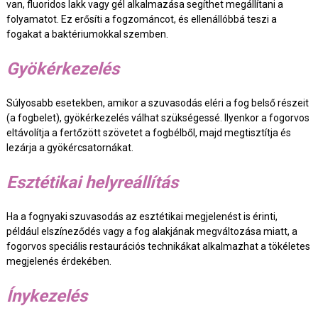
van, fluoridos lakk vagy gél alkalmazása segíthet megállítani a
folyamatot. Ez erősíti a fogzománcot, és ellenállóbbá teszi a
fogakat a baktériumokkal szemben.
Gyökérkezelés
Súlyosabb esetekben, amikor a szuvasodás eléri a fog belső részeit
(a fogbelet), gyökérkezelés válhat szükségessé. Ilyenkor a fogorvos
eltávolítja a fertőzött szövetet a fogbélből, majd megtisztítja és
lezárja a gyökércsatornákat.
Esztétikai helyreállítás
Ha a fognyaki szuvasodás az esztétikai megjelenést is érinti,
például elszíneződés vagy a fog alakjának megváltozása miatt, a
fogorvos speciális restaurációs technikákat alkalmazhat a tökéletes
megjelenés érdekében.
Ínykezelés