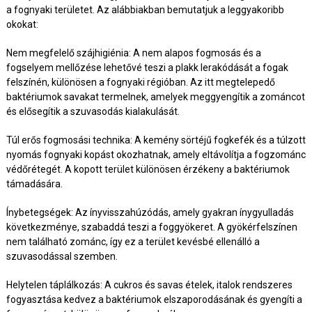
a fognyaki területet. Az alábbiakban bemutatjuk a leggyakoribb
okokat:
Nem megfelelő szájhigiénia: A nem alapos fogmosás és a
fogselyem mellőzése lehetővé teszi a plakk lerakódását a fogak
felszínén, különösen a fognyaki régióban. Az itt megtelepedő
baktériumok savakat termelnek, amelyek meggyengítik a zománcot
és elősegítik a szuvasodás kialakulását.
Túl erős fogmosási technika: A kemény sörtéjű fogkefék és a túlzott
nyomás fognyaki kopást okozhatnak, amely eltávolítja a fogzománc
védőrétegét. A kopott terület különösen érzékeny a baktériumok
támadására.
Ínybetegségek: Az ínyvisszahúzódás, amely gyakran ínygyulladás
következménye, szabaddá teszi a foggyökeret. A gyökérfelszínen
nem található zománc, így ez a terület kevésbé ellenálló a
szuvasodással szemben.
Helytelen táplálkozás: A cukros és savas ételek, italok rendszeres
fogyasztása kedvez a baktériumok elszaporodásának és gyengíti a