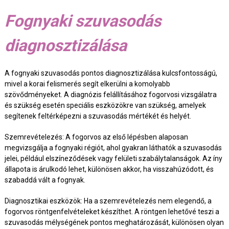
Fognyaki szuvasodás
diagnosztizálása
A fognyaki szuvasodás pontos diagnosztizálása kulcsfontosságú,
mivel a korai felismerés segít elkerülni a komolyabb
szövődményeket. A diagnózis felállításához fogorvosi vizsgálatra
és szükség esetén speciális eszközökre van szükség, amelyek
segítenek feltérképezni a szuvasodás mértékét és helyét.
Szemrevételezés: A fogorvos az első lépésben alaposan
megvizsgálja a fognyaki régiót, ahol gyakran láthatók a szuvasodás
jelei, például elszíneződések vagy felületi szabálytalanságok. Az íny
állapota is árulkodó lehet, különösen akkor, ha visszahúzódott, és
szabaddá vált a fognyak.
Diagnosztikai eszközök: Ha a szemrevételezés nem elegendő, a
fogorvos röntgenfelvételeket készíthet. A röntgen lehetővé teszi a
szuvasodás mélységének pontos meghatározását, különösen olyan