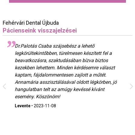
Fehérvári Dental Újbuda
Pácienseink visszajelzései
Dr.Palotás Csaba szájsebész a lehető
legkörültekintőbben, türelmesen készített fel a
beavatkozásra, szaktudásában bízva biztos
kezekben lehettem. Minden kérdésemre választ
kaptam, fájdalommentesen zajlott a műtét.
Annamária asszisztálásával oldott légkörben, jó
hangulatban telt az amúgy kevéssé kívánt
esemény. Köszönöm!
Levente
•
2023-11-08