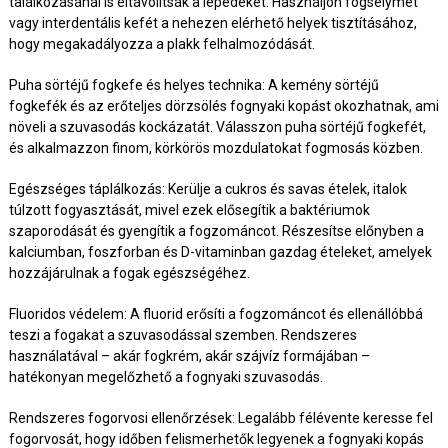
találkozásánál is eltávolítsák a lepedéket. Használjon fogselymet
vagy interdentális kefét a nehezen elérhető helyek tisztításához,
hogy megakadályozza a plakk felhalmozódását.
Puha sörtéjű fogkefe és helyes technika: A kemény sörtéjű
fogkefék és az erőteljes dörzsölés fognyaki kopást okozhatnak, ami
növeli a szuvasodás kockázatát. Válasszon puha sörtéjű fogkefét,
és alkalmazzon finom, körkörös mozdulatokat fogmosás közben.
Egészséges táplálkozás: Kerülje a cukros és savas ételek, italok
túlzott fogyasztását, mivel ezek elősegítik a baktériumok
szaporodását és gyengítik a fogzománcot. Részesítse előnyben a
kalciumban, foszforban és D-vitaminban gazdag ételeket, amelyek
hozzájárulnak a fogak egészségéhez.
Fluoridos védelem: A fluorid erősíti a fogzománcot és ellenállóbbá
teszi a fogakat a szuvasodással szemben. Rendszeres
használatával – akár fogkrém, akár szájvíz formájában –
hatékonyan megelőzhető a fognyaki szuvasodás.
Rendszeres fogorvosi ellenőrzések: Legalább félévente keresse fel
fogorvosát, hogy időben felismerhetők legyenek a fognyaki kopás