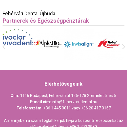
Fehérvári Dental Újbuda
Partnerek és Egészségpénztárak
Elérhetőségeink
Cím:
1116 Budapest, Fehérvári út 126-128 2. emelet 5. és 6.
E-mail cím:
info@fehervari-dental.hu
Telefonszám:
+36 1 445 0011
vagy
+36 20 417 0167
Amennyiben a szám foglalt kérjük hívja a központi recepciónkat az
alábbi elérhetőségen:
+36 1 700 3930