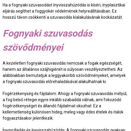
Ha a fognyaki szuvasodást ínyvisszahúzódás is kíséri, ínyplasztikai
eljárás segíthet a foggyökér védelmének helyreállításában. Ez
hosszú távon csökkenti a szuvasodás kialakulásának kockázatát.
Fognyaki szuvasodás
szövődményei
A kezeletlen fognyaki szuvasodás nemcsak a fogak egészségét,
hanem az általános szájhigiénét is súlyosan veszélyeztetheti. Az
alábbiakban bemutatjuk a leggyakoribb szövődményeket, amelyek
a fognyaki szuvasodás előrehaladásával alakulhatnak ki.
Fogérzékenység és fájdalom: Ahogy a fognyaki szuvasodás mélyül,
a fog belső rétegei egyre inkább szabaddá válnak, ami fokozódó
fogérzékenységet és állandó fájdalmat okozhat. Ez a
kellemetlenség különösen hideg, meleg vagy édes ételek és italok
fogyasztásakor jelentkezik.
Ínygyulladás és ínyvisszahúzódás: A fognyaki szuvasodás gyakran