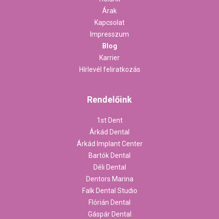
Árak
Kapcsolat
Impresszum
Blog
Karrier
Hírlevél feliratkozás
Rendelőink
1st Dent
Árkád Dental
Árkád Implant Center
Bartók Dental
Déli Dental
Dentors Marina
Falk Dental Studio
Flórián Dental
Gáspár Dental