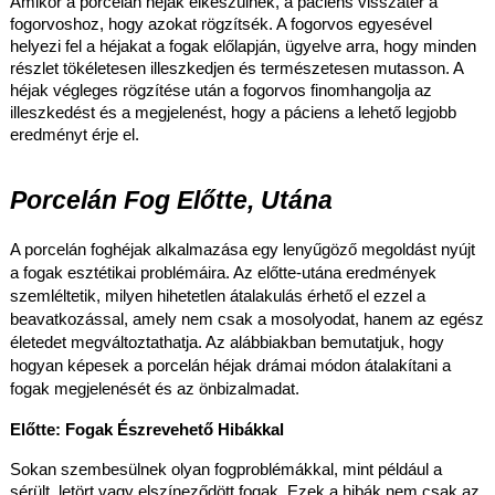
Amikor a porcelán héjak elkészülnek, a páciens visszatér a
fogorvoshoz, hogy azokat rögzítsék. A fogorvos egyesével
helyezi fel a héjakat a fogak előlapján, ügyelve arra, hogy minden
részlet tökéletesen illeszkedjen és természetesen mutasson. A
héjak végleges rögzítése után a fogorvos finomhangolja az
illeszkedést és a megjelenést, hogy a páciens a lehető legjobb
eredményt érje el.
Porcelán Fog Előtte, Utána
A porcelán foghéjak alkalmazása egy lenyűgöző megoldást nyújt
a fogak esztétikai problémáira. Az előtte-utána eredmények
szemléltetik, milyen hihetetlen átalakulás érhető el ezzel a
beavatkozással, amely nem csak a mosolyodat, hanem az egész
életedet megváltoztathatja. Az alábbiakban bemutatjuk, hogy
hogyan képesek a porcelán héjak drámai módon átalakítani a
fogak megjelenését és az önbizalmadat.
Előtte: Fogak Észrevehető Hibákkal
Sokan szembesülnek olyan fogproblémákkal, mint például a
sérült, letört vagy elszíneződött fogak. Ezek a hibák nem csak az