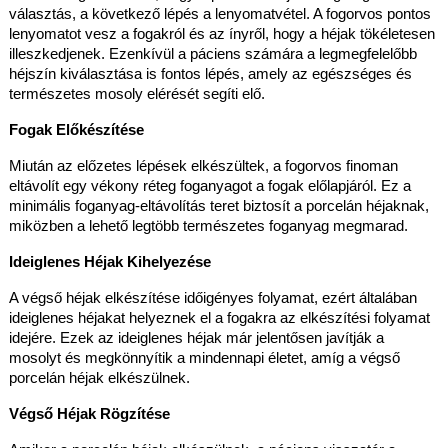
választás, a következő lépés a lenyomatvétel. A fogorvos pontos
lenyomatot vesz a fogakról és az ínyről, hogy a héjak tökéletesen
illeszkedjenek. Ezenkívül a páciens számára a legmegfelelőbb
héjszín kiválasztása is fontos lépés, amely az egészséges és
természetes mosoly elérését segíti elő.
Fogak Előkészítése
Miután az előzetes lépések elkészültek, a fogorvos finoman
eltávolít egy vékony réteg foganyagot a fogak előlapjáról. Ez a
minimális foganyag-eltávolítás teret biztosít a porcelán héjaknak,
miközben a lehető legtöbb természetes foganyag megmarad.
Ideiglenes Héjak Kihelyezése
A végső héjak elkészítése időigényes folyamat, ezért általában
ideiglenes héjakat helyeznek el a fogakra az elkészítési folyamat
idejére. Ezek az ideiglenes héjak már jelentősen javítják a
mosolyt és megkönnyítik a mindennapi életet, amíg a végső
porcelán héjak elkészülnek.
Végső Héjak Rögzítése