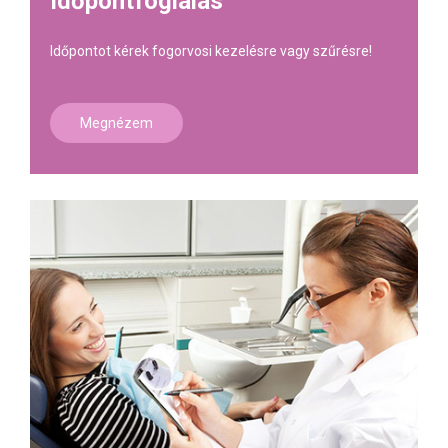
Időpontfoglalás
Időpontot kérek fogorvosi kezelésre vagy szűrésre!
Megnézem