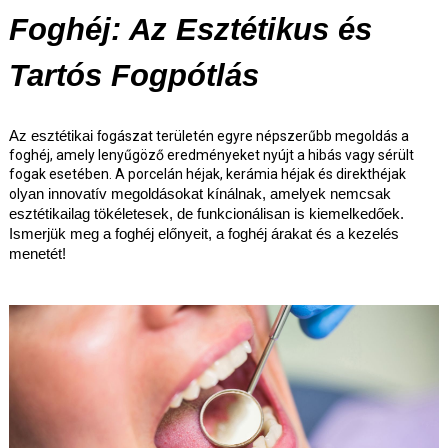
Foghéj: Az Esztétikus és
Tartós Fogpótlás
Az esztétikai f
ogászat területén egyre népszerűbb megoldás a
foghéj, amely lenyűgöző eredményeket nyújt a hibás vagy sérült
fogak esetében. A porcelán héjak, kerámia héjak és direkthéjak
ol
yan innovatív megoldásokat kínálnak, amelyek nemcsak
esztétikailag tökéletesek, de funkcionálisan is kiemelkedőek.
Ismerjük meg a foghéj előnyeit, a foghéj árakat és a kezelés
menetét!