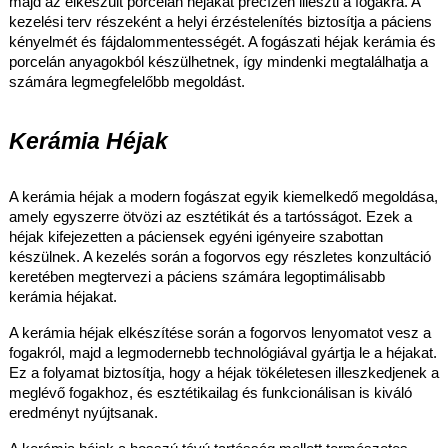
majd az elkészült porcelán héjakat precízen illeszti a fogakra. A
kezelési terv részeként a helyi érzéstelenítés biztosítja a páciens
kényelmét és fájdalommentességét. A fogászati héjak kerámia és
porcelán anyagokból készülhetnek, így mindenki megtalálhatja a
számára legmegfelelőbb megoldást.
Kerámia Héjak
A kerámia héjak a modern fogászat egyik kiemelkedő megoldása,
amely egyszerre ötvözi az esztétikát és a tartósságot. Ezek a
héjak kifejezetten a páciensek egyéni igényeire szabottan
készülnek. A kezelés során a fogorvos egy részletes konzultáció
keretében megtervezi a páciens számára legoptimálisabb
kerámia héjakat.
A kerámia héjak elkészítése során a fogorvos lenyomatot vesz a
fogakról, majd a legmodernebb technológiával gyártja le a héjakat.
Ez a folyamat biztosítja, hogy a héjak tökéletesen illeszkedjenek a
meglévő fogakhoz, és esztétikailag és funkcionálisan is kiváló
eredményt nyújtsanak.