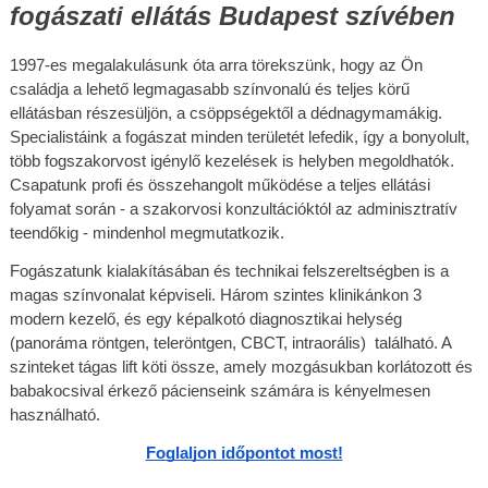
fogászati ellátás Budapest szívében
1997-­es megalakulásunk óta arra törekszünk, hogy az Ön
családja a lehető legmagasabb színvonalú és teljes körű
ellátásban részesüljön, a csöppségektől a dédnagymamákig.
Specialistáink a fogászat minden területét lefedik, így a bonyolult,
több fogszakorvost igénylő kezelések is helyben megoldhatók.
Csapatunk profi és összehangolt működése a teljes ellátási
folyamat során - a szakorvosi konzultációktól az adminisztratív
teendőkig - mindenhol megmutatkozik.
Fogászatunk kialakításában és technikai felszereltségben is a
magas színvonalat képviseli. Három szintes klinikánkon 3
modern kezelő, és egy képalkotó diagnosztikai helység
(panoráma röntgen, teleröntgen, CBCT, intraorális) található. A
szinteket tágas lift köti össze, amely mozgásukban korlátozott és
babakocsival érkező pácienseink számára is kényelmesen
használható.
Foglaljon időpontot most!