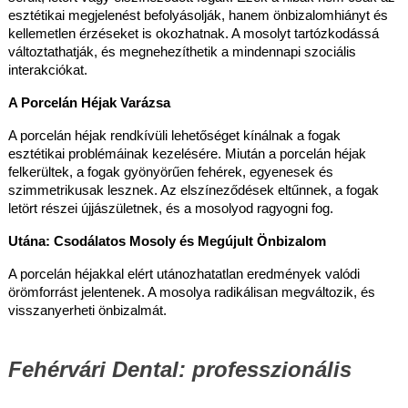
esztétikai megjelenést befolyásolják, hanem önbizalomhiányt és
kellemetlen érzéseket is okozhatnak. A mosolyt tartózkodássá
változtathatják, és megnehezíthetik a mindennapi szociális
interakciókat.
A Porcelán Héjak Varázsa
A porcelán héjak rendkívüli lehetőséget kínálnak a fogak
esztétikai problémáinak kezelésére. Miután a porcelán héjak
felkerültek, a fogak gyönyörűen fehérek, egyenesek és
szimmetrikusak lesznek. Az elszíneződések eltűnnek, a fogak
letört részei újjászületnek, és a mosolyod ragyogni fog.
Utána: Csodálatos Mosoly és Megújult Önbizalom
A porcelán héjakkal elért utánozhatatlan eredmények valódi
örömforrást jelentenek. A mosolya radikálisan megváltozik, és
visszanyerheti önbizalmát.
Fehérvári Dental: professzionális