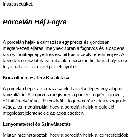
frissességüket.
Porcelán Héj Fogra
A porcelán héj
ak alkalmazása egy pr
ecíz és gondosan
megtervezett eljárás, melynek során a fogorvos és a páciens
közös munkája egyedi és esztétikus mosolyt eredményez. A
következő részletek bemutatják a porcelán héj fogra helyezése
folyamatát és az ezzel járó előnyöket.
Konzultáció és Terv Kialakítása
A porcelán héjak alkalmazása előtt az első lépés egy alapos
konzultáció. A fogorvos megismeri a páciens egyéni igényeit,
céljait és elvárásait. Ezenkívül a fogorvos részletes vizsgálatot
végez, és megállapítja, hogy a porcelán héjak megfelelő
megoldást jelentenek-e az adott esetben.
Lenyomatvétel és Színválasztás
Miután meghatározták, hogy a porcelán héjak a legmegfelelőbb