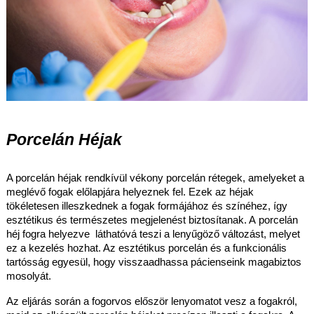
Porcelán Héjak
A porcelán héjak rendkívül vékony porcelán rétegek, amelyeket a
meglévő fogak előlapjára helyeznek fel. Ezek az héjak
tökéletesen illeszkednek a fogak formájához és színéhez, így
esztétikus és természetes megjelenést biztosítanak. A
porcelán
héj fogra helyezve láthatóvá teszi a lenyűgöző változást, melyet
ez a kezelés hozhat. Az esztétikus porcelán és a funkcionális
tartósság egyesül, hogy visszaadhassa pácienseink magabiztos
mosolyát.
Az eljárás során a fogorvos először lenyomatot vesz a fogakról,