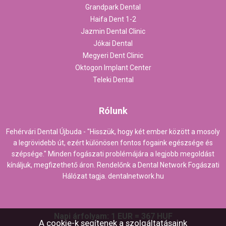
Grandpark Dental
Haifa Dent 1-2
Jazmin Dental Clinic
Jókai Dental
Megyeri Dent Clinic
Oktogon Implant Center
Teleki Dental
Rólunk
Fehérvári Dental Újbuda - "Hisszük, hogy két ember között a mosoly
a legrövidebb út, ezért különösen fontos fogaink egészsége és
szépsége." Minden fogászati problémájára a legjobb megoldást
kínáljuk, megfizethető áron. Rendelőnk a Dental Network Fogászati
Hálózat tagja.
dentalnetwork.hu
Napi árfolyam: 1 EUR = 367 HUF
A cookie-k segítenek a szolgáltatásaink