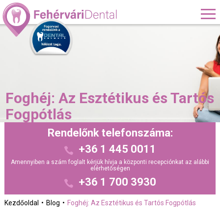
Foghéj: Az Esztétikus és Tartós
Fogpótlás
Rendelőnk telefonszáma:
+36 1 445 0011
Amennyiben a szám foglalt kérjük hívja a központi recepciónkat az alábbi
elérhetőségen
+36 1 700 3930
Kezdőoldal
Blog
Foghéj: Az Esztétikus és Tartós Fogpótlás