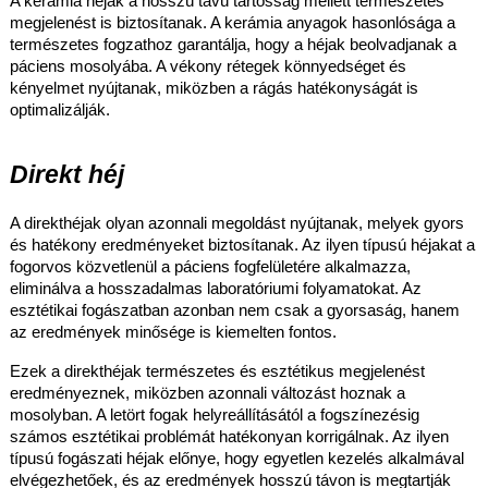
A kerámia héjak a hosszú távú tartósság mellett természetes
megjelenést is biztosítanak. A kerámia anyagok hasonlósága a
természetes fogzathoz garantálja, hogy a héjak beolvadjanak a
páciens mosolyába. A vékony rétegek könnyedséget és
kényelmet nyújtanak, miközbe
n a rágás hatékonyságát is
optimalizálják.
Direkt héj
A direkthéjak olyan azonnali megoldást nyújtanak, melyek gyors
és hatékony eredményeket biztosítanak. Az ilyen típusú héjakat a
fogorvos közvetlenül a páciens fogfelületére alkalmazza,
eliminálva a hosszadalmas laboratóriumi folyamatokat. Az
esztétikai fogászatban azonban nem csak a gyorsaság, hanem
az eredmények minősége is kiemelten fontos.
Ezek a direkthéjak természetes és esztétikus megjelenést
eredményeznek, miközben azonnali változást hoznak a
mosolyban. A letört fogak helyreállításától a fogszínezésig
számos esztétikai problémát hatékonyan korrigálnak. Az ilyen
típusú fogászati héjak előnye, hogy egyetlen kezelés alkalmával
elvégezhetőek, és az eredmények hosszú távon is megtartják