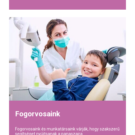
Fogorvosaink
Fogorvosaink és munkatársaink várják, hogy szakszerű
segítséget nyújtsanak a panaszaira.