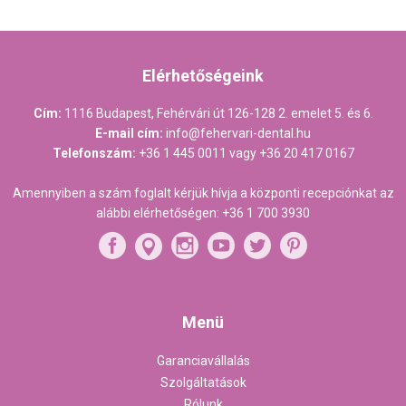
Elérhetőségeink
Cím:
1116 Budapest, Fehérvári út 126-128 2. emelet 5. és 6.
E-mail cím:
info@fehervari-dental.hu
Telefonszám:
+36 1 445 0011
vagy
+36 20 417 0167
Amennyiben a szám foglalt kérjük hívja a központi recepciónkat az
alábbi elérhetőségen:
+36 1 700 3930
Menü
Garanciavállalás
Szolgáltatások
Rólunk