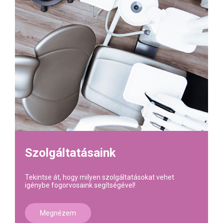
Szolgáltatásaink
Tekintse át, hogy milyen szolgáltatásokat vehet
igénybe fogorvosaink segítségével!
Megnézem