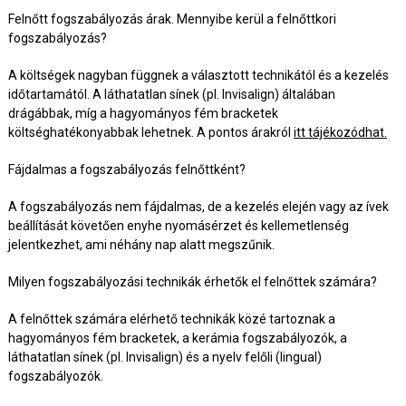
Felnőtt fogszabályozás árak. Mennyibe kerül a felnőttkori
fogszabályozás?
A költségek nagyban függnek a választott technikától és a kezelés
időtartamától. A láthatatlan sínek (pl. Invisalign) általában
drágábbak, míg a hagyományos fém bracketek
költséghatékonyabbak lehetnek. A pontos árakról
itt tájékozódhat.
Fájdalmas a fogszabályozás felnőttként?
A fogszabályozás nem fájdalmas, de a kezelés elején vagy az ívek
beállítását követően enyhe nyomásérzet és kellemetlenség
jelentkezhet, ami néhány nap alatt megszűnik.
Milyen fogszabályozási technikák érhetők el felnőttek számára?
A felnőttek számára elérhető technikák közé tartoznak a
hagyományos fém bracketek, a kerámia fogszabályozók, a
láthatatlan sínek (pl. Invisalign) és a nyelv felőli (lingual)
fogszabályozók.