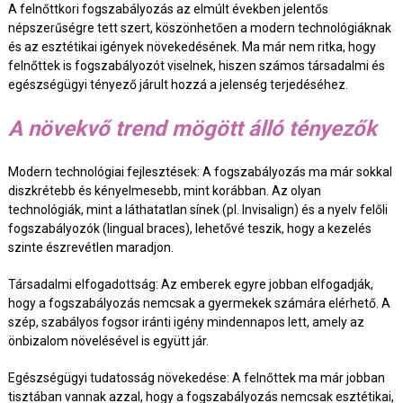
A felnőttkori fogszabályozás az elmúlt években jelentős
népszerűségre tett szert, köszönhetően a modern technológiáknak
és az esztétikai igények növekedésének. Ma már nem ritka, hogy
felnőttek is fogszabályozót viselnek, hiszen számos társadalmi és
egészségügyi tényező járult hozzá a jelenség terjedéséhez.
A növekvő trend mögött álló tényezők
Modern technológiai fejlesztések: A fogszabályozás ma már sokkal
diszkrétebb és kényelmesebb, mint korábban. Az olyan
technológiák, mint a láthatatlan sínek (pl. Invisalign) és a nyelv felőli
fogszabályozók (lingual braces), lehetővé teszik, hogy a kezelés
szinte észrevétlen maradjon.
Társadalmi elfogadottság: Az emberek egyre jobban elfogadják,
hogy a fogszabályozás nemcsak a gyermekek számára elérhető. A
szép, szabályos fogsor iránti igény mindennapos lett, amely az
önbizalom növelésével is együtt jár.
Egészségügyi tudatosság növekedése: A felnőttek ma már jobban
tisztában vannak azzal, hogy a fogszabályozás nemcsak esztétikai,