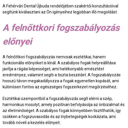
A Fehérvári Dental Újbuda rendelőjében szakértői konzultációval
segítünk kiválasztani az Ön igényeihez legjobban illő megoldást.
A felnőttkori fogszabályozás
előnyei
A felnőttkori fogszabályozás nemcsak esztétikai, hanem
funkcionális előnyöket is kínál. A szabályos fogak helyreállítása
javítja a rágási képességet, ami hatékonyabb emésztést
eredményez, valamint segíti a tiszta beszédet. A fogszabályozás
hosszú távon megakadályozza a fogak egyenetlen kopását, ami
különösen fontos az egészséges fogszerkezet megőrzéséhez.
Esztétikai szempontból a fogszabályozás segít elérni a szép,
harmonikus mosolyt, amely pozitívan befolyásolja az önbizalmat és
az életminőséget. A szabályos fogak könnyebben tisztíthatók, így
csökken a fogszuvasodás és az ínybetegségek kockázata, ami
tovább növeli a kezelés előnyeit.