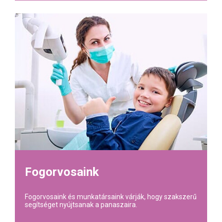
Fogorvosaink
Fogorvosaink és munkatársaink várják, hogy szakszerű
segítséget nyújtsanak a panaszaira.