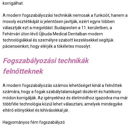
korrigálhat.
A modern fogszabályozási technikák nemcsak a funkciót, hanem a
mosoly esztétikáját is jelentősen javítják, ezért egyre többen
választják ezt a megoldást. Budapesten a 11. kerületben, a
Fehérvári úton lévő Újbuda Medical Dentalban modern
technológiákkal és személyre szabott kezelésekkel segítjük
pácienseinket, hogy elérjék a tökéletes mosolyt.
Fogszabályozási technikák
felnőtteknek
A modern fogszabályozás számos lehetőséget kínál a felnőttek
számára, hogy a fogak szabálytalanságait diszkrét és hatékony
módon korrigálják. Az igényekhez és életmódhoz igazodva ma már
többféle technológia közül lehet választani, amelyek mindegyike
eltérő előnyökkel és kihívásokkal jár.
Hagyományos fém fogszabályzó