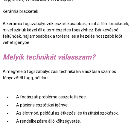
Kerámia bracketek
A kerámia fogszabályozók esztétikusabbak, mint a fém bracketek,
mivel színük közel áll a természetes fogszínhez. Bár kevésbé
feltűnőek, hajlamosabbak a törésre, és a kezelés hosszabb időt
vehet igénybe.
Melyik technikát válasszam?
A megfelelő fogszabályozási technika kiválasztása számos
tényezőtől függ, például:
A fogászati probléma összetettsége.
A páciens esztétikai igényei.
Az életmód, például az étkezési és tisztítási szokások.
A rendelkezésre álló költségvetés.