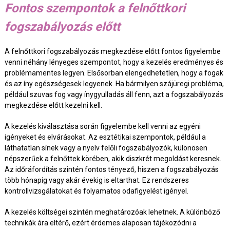
Fontos szempontok a felnőttkori
fogszabályozás előtt
A felnőttkori fogszabályozás megkezdése előtt fontos figyelembe
venni néhány lényeges szempontot, hogy a kezelés eredményes és
problémamentes legyen. Elsősorban elengedhetetlen, hogy a fogak
és az íny egészségesek legyenek. Ha bármilyen szájüregi probléma,
például szuvas fog vagy ínygyulladás áll fenn, azt a fogszabályozás
megkezdése előtt kezelni kell.
A kezelés kiválasztása során figyelembe kell venni az egyéni
igényeket és elvárásokat. Az esztétikai szempontok, például a
láthatatlan sínek vagy a nyelv felőli fogszabályozók, különösen
népszerűek a felnőttek körében, akik diszkrét megoldást keresnek.
Az időráfordítás szintén fontos tényező, hiszen a fogszabályozás
több hónapig vagy akár évekig is eltarthat. Ez rendszeres
kontrollvizsgálatokat és folyamatos odafigyelést igényel.
A kezelés költségei szintén meghatározóak lehetnek. A különböző
technikák ára eltérő, ezért érdemes alaposan tájékozódni a