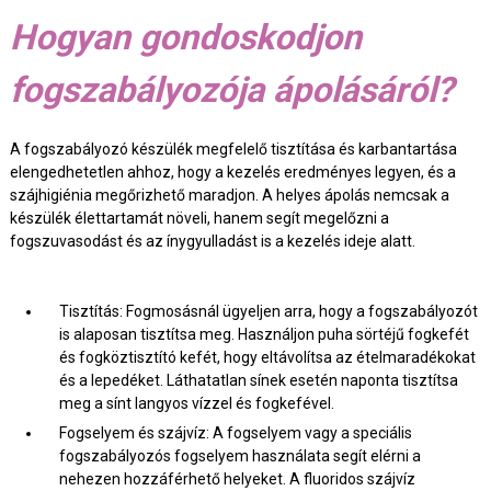
Hogyan gondoskodjon
fogszabályozója ápolásáról?
A fogszabályozó készülék megfelelő tisztítása és karbantartása
elengedhetetlen ahhoz, hogy a kezelés eredményes legyen, és a
szájhigiénia megőrizhető maradjon. A helyes ápolás nemcsak a
készülék élettartamát növeli, hanem segít megelőzni a
fogszuvasodást és az ínygyulladást is a kezelés ideje alatt.
Tisztítás: Fogmosásnál ügyeljen arra, hogy a fogszabályozót
is alaposan tisztítsa meg. Használjon puha sörtéjű fogkefét
és fogköztisztító kefét, hogy eltávolítsa az ételmaradékokat
és a lepedéket. Láthatatlan sínek esetén naponta tisztítsa
meg a sínt langyos vízzel és fogkefével.
Fogselyem és szájvíz: A fogselyem vagy a speciális
fogszabályozós fogselyem használata segít elérni a
nehezen hozzáférhető helyeket. A fluoridos szájvíz