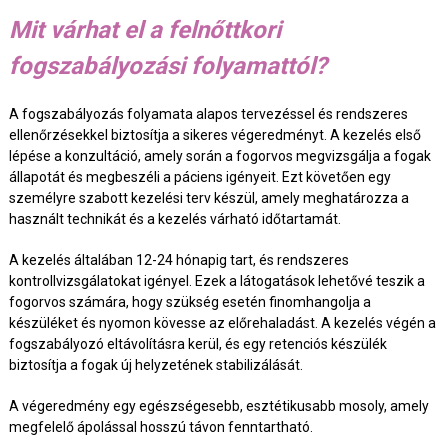
Mit várhat el a felnőttkori
fogszabályozási folyamattól?
A fogszabályozás folyamata alapos tervezéssel és rendszeres
ellenőrzésekkel biztosítja a sikeres végeredményt. A kezelés első
lépése a konzultáció, amely során a fogorvos megvizsgálja a fogak
állapotát és megbeszéli a páciens igényeit. Ezt követően egy
személyre szabott kezelési terv készül, amely meghatározza a
használt technikát és a kezelés várható időtartamát.
A kezelés általában 12-24 hónapig tart, és rendszeres
kontrollvizsgálatokat igényel. Ezek a látogatások lehetővé teszik a
fogorvos számára, hogy szükség esetén finomhangolja a
készüléket és nyomon kövesse az előrehaladást. A kezelés végén a
fogszabályozó eltávolításra kerül, és egy retenciós készülék
biztosítja a fogak új helyzetének stabilizálását.
A végeredmény egy egészségesebb, esztétikusabb mosoly, amely
megfelelő ápolással hosszú távon fenntartható.