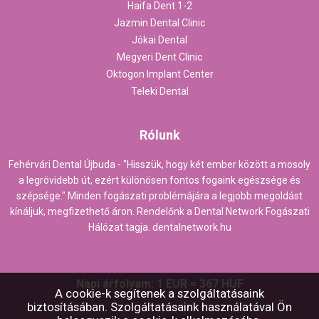
Haifa Dent 1-2
Jazmin Dental Clinic
Jókai Dental
Megyeri Dent Clinic
Oktogon Implant Center
Teleki Dental
Rólunk
Fehérvári Dental Újbuda - "Hisszük, hogy két ember között a mosoly
a legrövidebb út, ezért különösen fontos fogaink egészsége és
szépsége." Minden fogászati problémájára a legjobb megoldást
kínáljuk, megfizethető áron. Rendelőnk a Dental Network Fogászati
Hálózat tagja.
dentalnetwork.hu
Napi árfolyam: 1 EUR = 367 HUF
A cookie-k segítenek a szolgáltatásaink
biztosításában. Szolgáltatásaink használatával Ön