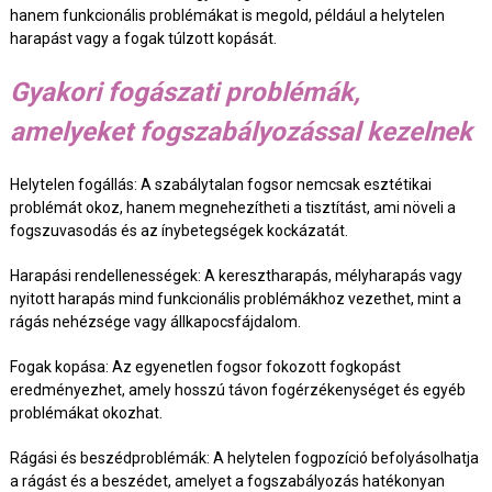
hanem funkcionális problémákat is megold, például a helytelen
harapást vagy a fogak túlzott kopását.
Gyakori fogászati problémák,
amelyeket fogszabályozással kezelnek
Helytelen fogállás: A szabálytalan fogsor nemcsak esztétikai
problémát okoz, hanem megnehezítheti a tisztítást, ami növeli a
fogszuvasodás és az ínybetegségek kockázatát.
Harapási rendellenességek: A keresztharapás, mélyharapás vagy
nyitott harapás mind funkcionális problémákhoz vezethet, mint a
rágás nehézsége vagy állkapocsfájdalom.
Fogak kopása: Az egyenetlen fogsor fokozott fogkopást
eredményezhet, amely hosszú távon fogérzékenységet és egyéb
problémákat okozhat.
Rágási és beszédproblémák: A helytelen fogpozíció befolyásolhatja
a rágást és a beszédet, amelyet a fogszabályozás hatékonyan