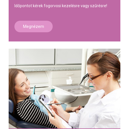
Időpontot kérek fogorvosi kezelésre vagy szűrésre!
Megnézem