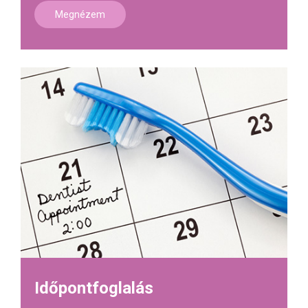
Megnézem
Időpontfoglalás