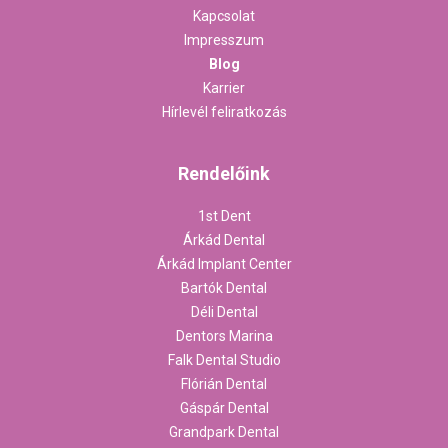
Kapcsolat
Impresszum
Blog
Karrier
Hírlevél feliratkozás
Rendelőink
1st Dent
Árkád Dental
Árkád Implant Center
Bartók Dental
Déli Dental
Dentors Marina
Falk Dental Studio
Flórián Dental
Gáspár Dental
Grandpark Dental