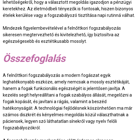
lehetőségekről, hogy a választott megoldás igazodjon a pénzügyi
keretekhez. Az életmódbeli tényezők is fontosak, hiszen bizonyos
ételek kerülése vagy a fogszabályozó tisztítása napi rutinná válhat.
Mindezek figyelembevételével a felnőttkori fogszabályozás
sikeresen megtervezhető és kivitelezhető, így biztosítva az
egészségesebb és esztétikusabb mosolyt.
Összefoglalás
A felnőttkori fogszabályozás a modern fogászat egyik
leghatékonyabb eszköze, amely nemcsak a mosoly esztétikáját,
hanem a fogak funkcionális egészségét is jelentősen javítja. A
kezelés segít helyreállítani a fogak szabályos állását, megelőzni a
fogak kopását, és javítani a rágás, valamint a beszéd
hatékonyságát. A technológiai fejlődésnek köszönhetően ma már
számos diszkrét és kényelmes megoldás közül választhatnak a
páciensek, legyen szó láthatatlan sínekről vagy nyelv felőli
fogszabályozókról.