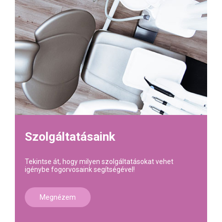
Szolgáltatásaink
Tekintse át, hogy milyen szolgáltatásokat vehet
igénybe fogorvosaink segítségével!
Megnézem