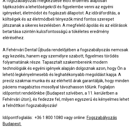
A fogszabályozás megkezdése előtt érdemes alaposan
tájékozódni a lehetőségekről és figyelembe venni az egyéni
igényeket, életmódot és fogászati állapotot. Az időráfordítás, a
költségek és az életmódbeli tényezők mind fontos szerepet
játszanak a sikeres kezelésben. A megfelelő ápolás és az előírások
betartása szintén kulcsfontosságú a tökéletes eredmény
eléréséhez.
A Fehérvári Dental Újbuda rendelőjében a fogszabályozás nemcsak
egy kezelés, hanem egy személyre szabott, figyelmes törődés
folyamatának része. Tapasztalt szakembereink modern
technológiák és egyéni igények alapján dolgoznak azon, hogy Ön a
lehető legkényelmesebb és leghatékonyabb megoldást kapja. A
precíz szakmai munka és az elérhető árak garantálják, hogy minden
páciens magabiztos mosollyal távozhasson tőlünk. Foglaljon
időpontot rendelőnkbe (Budapest szívében, a 11. kerületben a
Fehérvári úton), és fedezze fel, milyen egyszerű és kényelmes lehet
a felnőttkori fogszabályozás!
Időpontfoglalás: +36 1 800 1080 vagy online:
Fogszabályozás
Budapest.