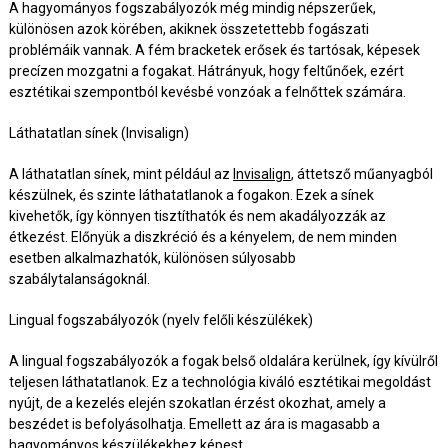
A hagyományos fogszabályozók még mindig népszerűek,
különösen azok körében, akiknek összetettebb fogászati
problémáik vannak. A fém bracketek erősek és tartósak, képesek
precízen mozgatni a fogakat. Hátrányuk, hogy feltűnőek, ezért
esztétikai szempontból kevésbé vonzóak a felnőttek számára.
Láthatatlan sínek (Invisalign)
A láthatatlan sínek, mint például az
Invisalign
, áttetsző műanyagból
készülnek, és szinte láthatatlanok a fogakon. Ezek a sínek
kivehetők, így könnyen tisztíthatók és nem akadályozzák az
étkezést. Előnyük a diszkréció és a kényelem, de nem minden
esetben alkalmazhatók, különösen súlyosabb
szabálytalanságoknál.
Lingual fogszabályozók (nyelv felőli készülékek)
A lingual fogszabályozók a fogak belső oldalára kerülnek, így kívülről
teljesen láthatatlanok. Ez a technológia kiváló esztétikai megoldást
nyújt, de a kezelés elején szokatlan érzést okozhat, amely a
beszédet is befolyásolhatja. Emellett az ára is magasabb a
hagyományos készülékekhez képest.