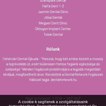
Grandpark Dental
Haifa Dent 1-2
Jazmin Dental Clinic
Jókai Dental
Megyeri Dent Clinic
Oktogon Implant Center
Teleki Dental
Rólunk
Fehérvári Dental Újbuda - "Hisszük, hogy két ember között a mosoly
a legrövidebb út, ezért különösen fontos fogaink egészsége és
szépsége." Minden fogászati problémájára a legjobb megoldást
kínáljuk, megfizethető áron. Rendelőnk a Dental Network Fogászati
Hálózat tagja.
dentalnetwork.hu
Napi árfolyam: 1 EUR = 367 HUF
A cookie-k segítenek a szolgáltatásaink