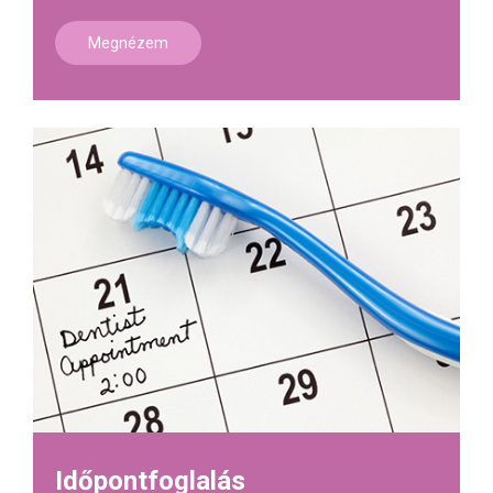
Megnézem
Időpontfoglalás