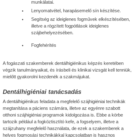
munkálatai.
Lenyomatvétel, harapásemelő sín készítése.
Segítség az ideiglenes fogművek elkészítésében, 
illetve a rögzített fogpótlások ideiglenes 
szájbehelyezésében.
Fogfehérítés
A fogászati szakemberek dentálhigiénikus képzés keretében 
végzik tanulmányaikat, és írásbeli és klinikai vizsgát kell tenniük, 
mielőtt gyakorolni kezdenék a szakmájukat. 
Dentálhigiéniai tanácsadás
A dentálhigiénikus feladata a megfelelő szájhigiéniai technikák 
megtanítása a páciens számára, illetve az egyénre szabott 
otthoni szájhigiéniai programok kidolgozása is. Ebbe a körbe 
tartozik például a fogköztisztító kefe, a fogselyem, illetve a 
szájzuhany megfelelő használata, de ezek a szakemberek a 
helyes fogmosási technikákkal kapcsolatban is hasznos 