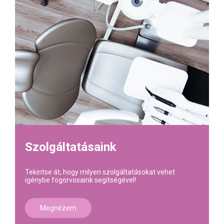
Szolgáltatásaink
Tekintse át, hogy milyen szolgáltatásokat vehet
igénybe fogorvosaink segítségével!
Megnézem