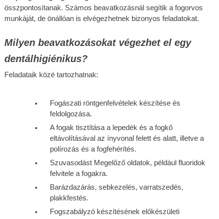
összpontosítanak. Számos beavatkozásnál segítik a fogorvos 
munkáját, de önállóan is elvégezhetnek bizonyos feladatokat.
Milyen beavatkozásokat végezhet el egy 
dentálhigiénikus?
Feladataik közé tartozhatnak:
Fogászati röntgenfelvételek készítése és 
feldolgozása.
A fogak tisztítása a lepedék és a fogkő 
eltávolításával az ínyvonal felett és alatt, illetve a 
polírozás és a fogfehérítés.
Szuvasodást Megelőző oldatok, például fluoridok 
felvitele a fogakra.
Barázdazárás, sebkezelés, varratszedés, 
plakkfestés.
Fogszabályzó készítésének előkészületi 