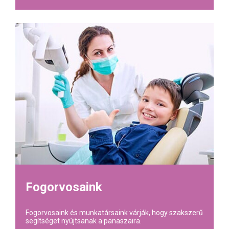
Fogorvosaink
Fogorvosaink és munkatársaink várják, hogy szakszerű
segítséget nyújtsanak a panaszaira.