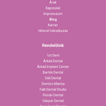
Árak
Kapcsolat
Impresszum
Blog
Karrier
Hírlevél feliratkozás
Rendelőink
1st Dent
Árkád Dental
Árkád Implant Center
Bartók Dental
Déli Dental
Dentors Marina
Falk Dental Studio
Flórián Dental
Gáspár Dental