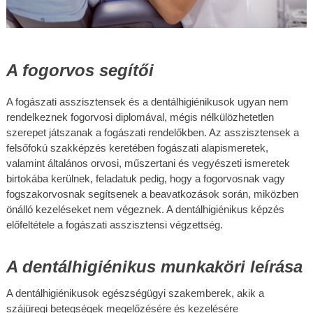
A fogorvos segítői
A fogászati asszisztensek és a dentálhigiénikusok ugyan nem 
rendelkeznek fogorvosi diplomával, mégis nélkülözhetetlen 
szerepet játszanak a fogászati rendelőkben. Az asszisztensek a 
felsőfokú szakképzés keretében fogászati alapismeretek, 
valamint általános orvosi, műszertani és vegyészeti ismeretek 
birtokába kerülnek, feladatuk pedig, hogy a fogorvosnak vagy 
fogszakorvosnak segítsenek a beavatkozások során, miközben 
önálló kezeléseket nem végeznek. A dentálhigiénikus képzés 
előfeltétele a fogászati asszisztensi végzettség.
A dentálhigiénikus munkaköri leírása
A dentálhigiénikusok egészségügyi szakemberek, akik a 
szájüregi betegségek megelőzésére és kezelésére 