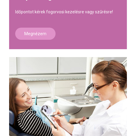
Időpontot kérek fogorvosi kezelésre vagy szűrésre!
Megnézem