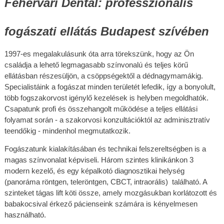
Fehérvári Dental: professzionális 
fogászati ellátás Budapest szívében
1997-­es megalakulásunk óta arra törekszünk, hogy az Ön 
családja a lehető legmagasabb színvonalú és teljes körű 
ellátásban részesüljön, a csöppségektől a dédnagymamákig. 
Specialistáink a fogászat minden területét lefedik, így a bonyolult, 
több fogszakorvost igénylő kezelések is helyben megoldhatók. 
Csapatunk profi és összehangolt működése a teljes ellátási 
folyamat során - a szakorvosi konzultációktól az adminisztratív 
teendőkig - mindenhol megmutatkozik. 
Fogászatunk kialakításában és technikai felszereltségben is a 
magas színvonalat képviseli. Három szintes klinikánkon 3 
modern kezelő, és egy képalkotó diagnosztikai helység 
(panoráma röntgen, teleröntgen, CBCT, intraorális)  található. A 
szinteket tágas lift köti össze, amely mozgásukban korlátozott és 
babakocsival érkező pácienseink számára is kényelmesen 
használható.