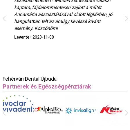
kezekben lehettem. Minden kérdésemre választ
kaptam, fájdalommentesen zajlott a műtét.
Annamária asszisztálásával oldott légkörben, jó
hangulatban telt az amúgy kevéssé kívánt
esemény. Köszönöm!
Levente
•
2023-11-08
Fehérvári Dental Újbuda
Partnerek és Egészségpénztárak